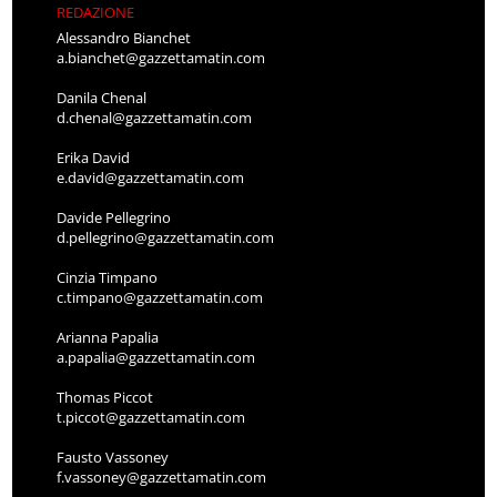
REDAZIONE
Alessandro Bianchet
a.bianchet@gazzettamatin.com
Danila Chenal
d.chenal@gazzettamatin.com
Erika David
e.david@gazzettamatin.com
Davide Pellegrino
d.pellegrino@gazzettamatin.com
Cinzia Timpano
c.timpano@gazzettamatin.com
Arianna Papalia
a.papalia@gazzettamatin.com
Thomas Piccot
t.piccot@gazzettamatin.com
Fausto Vassoney
f.vassoney@gazzettamatin.com