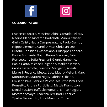
COLLABORATORI
Francesca Arcaro, Massimo Altini, Corrado Bellora,
Nadine Blanc, Riccardo Bortolotti, Manila Calipari,
Giulia Calisti, Nadia Camposaragna, Paolo Ciambi,
Filippo Clermont, Carol Di Vito, Christian Leo
Dufour, Christian Evaspasiano, Giuseppe Farinella,
Enrico Formento Dojot, Bruno Fracasso, Fabio
Francesconi, Sofia Fregnani, Giorgia Gambino,
Paolo Gatto, Michael Ghignone, Marlène Jorrioz,
Cecilia Lazzarotto, Giacomo Mangano, Angela
Marrelli, Federico Mecca, Luca Mauro Melloni, Marc
Montrosset, Matteo Nigra, Sabrina Olibano,
Emiliano Pala, Gabriele Peloso, Maurizio Pitti, Loris
Ponsetto, Andrea Portigliatti, Mattia Pramotton,
Deniel Pession, Raffaele Romano, Enrico Ruggeri,
Riccardo Savoye, Federica Tercinod, Federico
Tigellio Benvenuto, Luca Massimo Trifilò