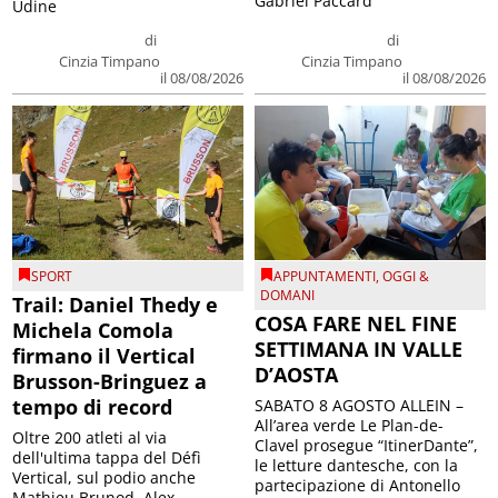
Gabriel Paccard
Udine
di
di
Cinzia Timpano
Cinzia Timpano
il 08/08/2026
il 08/08/2026
SPORT
APPUNTAMENTI
,
OGGI &
DOMANI
Trail: Daniel Thedy e
COSA FARE NEL FINE
Michela Comola
SETTIMANA IN VALLE
firmano il Vertical
D’AOSTA
Brusson-Bringuez a
tempo di record
SABATO 8 AGOSTO ALLEIN –
All’area verde Le Plan-de-
Oltre 200 atleti al via
Clavel prosegue “ItinerDante”,
dell'ultima tappa del Défì
le letture dantesche, con la
Vertical, sul podio anche
partecipazione di Antonello
Mathieu Brunod, Alex