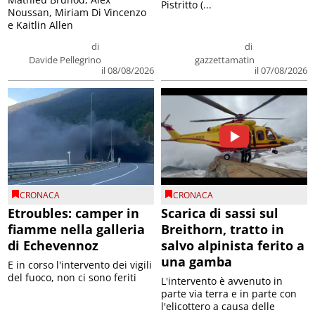
Pistritto (...
Noussan, Miriam Di Vincenzo
e Kaitlin Allen
di
di
Davide Pellegrino
gazzettamatin
il 08/08/2026
il 07/08/2026
CRONACA
CRONACA
Etroubles: camper in
Scarica di sassi sul
fiamme nella galleria
Breithorn, tratto in
di Echevennoz
salvo alpinista ferito a
una gamba
E in corso l'intervento dei vigili
del fuoco, non ci sono feriti
L'intervento è avvenuto in
parte via terra e in parte con
l'elicottero a causa delle