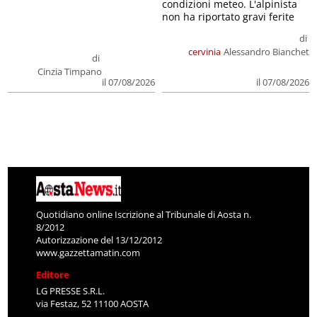
condizioni meteo. L'alpinista
non ha riportato gravi ferite
di
cervinia
Alessandro Bianchet
di
Cinzia Timpano
il 07/08/2026
il 07/08/2026
Quotidiano online Iscrizione al Tribunale di Aosta n.
8/2012
Autorizzazione del 13/12/2012
www.gazzettamatin.com
Editore
LG PRESSE S.R.L.
via Festaz, 52 11100 AOSTA