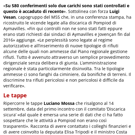
«
Su 580 conferimenti solo due carichi sono stati controllati e
questo è accaduto di recente
». Sottolinea con forza
Luigi
Vesan
, capogruppo del M5S che, in una conferenza stampa, ha
ricostruito le vicende legate alla discarica di Pompiod di
Aymavilles. «Fin qui controlli non ne sono stati fatti eppure
erano stati richiesti dai sindaci di Aymavilles e Jovençan fin dal
2016» aggiunge. «Le perplessità sono legate al regime
autorizzativo e all’inserimento di nuove tipologie di rifiuti
alcune delle quali non ammesse dal Piano regionale gestione
rifiuti. Tutto è avvenuto attraverso un semplice provvedimento
dirigenziale senza delibera di giunta. L’amministrazione
regionale è stata particolarmente disinvolta. Tra le tipologie
ammesse ci sono fanghi da ciminiere, da bonifiche di terreni. Il
discrimine tra rifiuti pericolosi e non pericolosi è difficile da
verificare».
Le tappe
Ripercorre le tappe
Luciano Mossa
che risalgono al 14
settembre, data del primo incontro con il comitato ‘Discarica
sicura’ «dal quale è emersa una serie di dati che ci ha fatto
sospettare che le attività a Pompiod non erano così
trasparenti». Racconta di avere contattato i colleghi finanzieri e
di avere coinvolto la deputata Elisa Tripodi e il ministro Costa