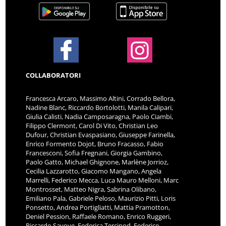
COLLABORATORI
Francesca Arcaro, Massimo Altini, Corrado Bellora,
Nadine Blanc, Riccardo Bortolotti, Manila Calipari,
Giulia Calisti, Nadia Camposaragna, Paolo Ciambi,
Filippo Clermont, Carol Di Vito, Christian Leo
Dufour, Christian Evaspasiano, Giuseppe Farinella,
Enrico Formento Dojot, Bruno Fracasso, Fabio
Francesconi, Sofia Fregnani, Giorgia Gambino,
Paolo Gatto, Michael Ghignone, Marlène Jorrioz,
Cecilia Lazzarotto, Giacomo Mangano, Angela
Marrelli, Federico Mecca, Luca Mauro Melloni, Marc
Montrosset, Matteo Nigra, Sabrina Olibano,
Emiliano Pala, Gabriele Peloso, Maurizio Pitti, Loris
Ponsetto, Andrea Portigliatti, Mattia Pramotton,
Deniel Pession, Raffaele Romano, Enrico Ruggeri,
Riccardo Savoye, Federica Tercinod, Federico