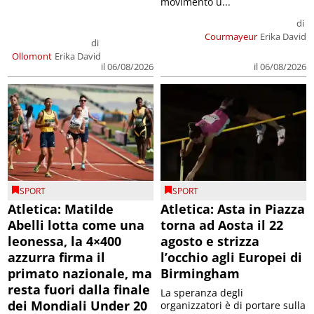
movimento u...
di
Courmayeur
Erika David
di
Ollomont
Erika David
il 06/08/2026
il 06/08/2026
SPORT
SPORT
Atletica: Matilde
Atletica: Asta in Piazza
Abelli lotta come una
torna ad Aosta il 22
leonessa, la 4×400
agosto e strizza
azzurra firma il
l’occhio agli Europei di
primato nazionale, ma
Birmingham
resta fuori dalla finale
La speranza degli
dei Mondiali Under 20
organizzatori è di portare sulla