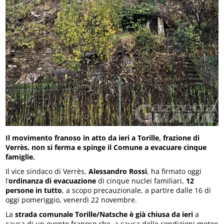
Il movimento franoso in atto da ieri a Torille, frazione di
Verrès, non si ferma e spinge il Comune a evacuare cinque
famiglie.
Il vice sindaco di Verrès,
Alessandro Rossi
, ha firmato oggi
l’
ordinanza di evacuazione
di cinque nuclei familiari,
12
persone in tutto
, a scopo precauzionale, a partire dalle 16 di
oggi pomeriggio, venerdì 22 novembre.
La
strada comunale Torille/Natsche è già chiusa da ieri
a
causa di un evento franoso che, a causa delle condizioni meteo