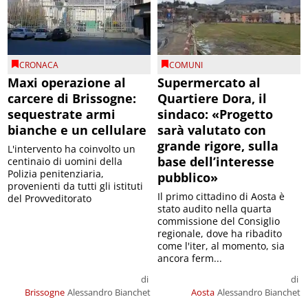
CRONACA
COMUNI
Maxi operazione al
Supermercato al
carcere di Brissogne:
Quartiere Dora, il
sequestrate armi
sindaco: «Progetto
bianche e un cellulare
sarà valutato con
grande rigore, sulla
L'intervento ha coinvolto un
base dell’interesse
centinaio di uomini della
Polizia penitenziaria,
pubblico»
provenienti da tutti gli istituti
Il primo cittadino di Aosta è
del Provveditorato
stato audito nella quarta
commissione del Consiglio
regionale, dove ha ribadito
come l'iter, al momento, sia
ancora ferm...
di
di
Brissogne
Alessandro Bianchet
Aosta
Alessandro Bianchet