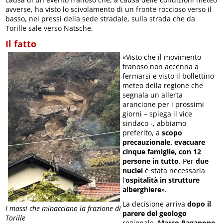
avverse, ha visto lo scivolamento di un fronte roccioso verso il
basso, nei pressi della sede stradale, sulla strada che da
Torille sale verso Natsche.
Il fatto
«Visto che il movimento
franoso non accenna a
fermarsi e visto il bollettino
meteo della regione che
segnala un allerta
arancione per i prossimi
giorni – spiega il vice
sindaco -, abbiamo
preferito, a
scopo
precauzionale, evacuare
cinque famiglie, con 12
persone in tutto
. Per
due
nuclei
è stata necessaria
l’
ospitalità in strutture
alberghiere
».
La decisione arriva
dopo il
I massi che minacciano la frazione di
parere del geologo
Torille
regionale,
Marco Paganone
,