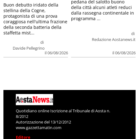
pedana del salotto buono
Buon debutto iridato della
della città alcuni atleti reduci
stellina della Cogne,
dalla rassegna continentale in
protagonista di una prova
programma ...
coraggiosa nell'ultima frazione
della seconda batteria della
staffetta mist...
di
Redazione Aostanews.it
di
Davide Pellegrino
il 06/08/2026
il 06/08/2026
Quotidiano online Iscrizione al Tribunale di Aosta n.
8/2012
Autorizzazione del 13/12/2012
www.gazzettamatin.com
Editore