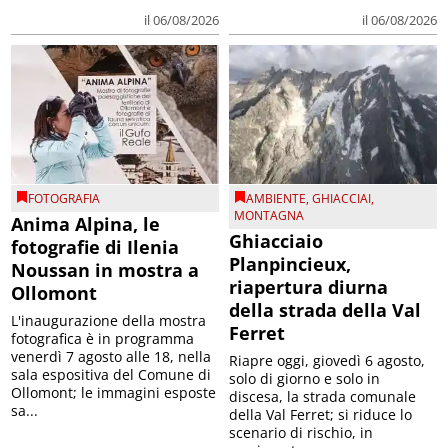
il 06/08/2026
il 06/08/2026
FOTOGRAFIA
AMBIENTE
,
GHIACCIAI
,
MONTAGNA
Anima Alpina, le
Ghiacciaio
fotografie di Ilenia
Planpincieux,
Noussan in mostra a
riapertura diurna
Ollomont
della strada della Val
L'inaugurazione della mostra
Ferret
fotografica è in programma
venerdì 7 agosto alle 18, nella
Riapre oggi, giovedì 6 agosto,
sala espositiva del Comune di
solo di giorno e solo in
Ollomont; le immagini esposte
discesa, la strada comunale
sa...
della Val Ferret; si riduce lo
scenario di rischio, in