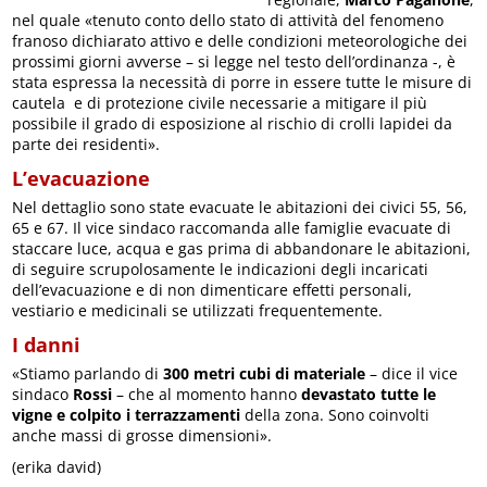
nel quale «tenuto conto dello stato di attività del fenomeno
franoso dichiarato attivo e delle condizioni meteorologiche dei
prossimi giorni avverse – si legge nel testo dell’ordinanza -, è
stata espressa la necessità di porre in essere tutte le misure di
cautela e di protezione civile necessarie a mitigare il più
possibile il grado di esposizione al rischio di crolli lapidei da
parte dei residenti».
L’evacuazione
Nel dettaglio sono state evacuate le abitazioni dei civici 55, 56,
65 e 67. Il vice sindaco raccomanda alle famiglie evacuate di
staccare luce, acqua e gas prima di abbandonare le abitazioni,
di seguire scrupolosamente le indicazioni degli incaricati
dell’evacuazione e di non dimenticare effetti personali,
vestiario e medicinali se utilizzati frequentemente.
I danni
«Stiamo parlando di
300 metri cubi di materiale
– dice il vice
sindaco
Rossi
– che al momento hanno
devastato tutte le
vigne e colpito i terrazzamenti
della zona. Sono coinvolti
anche massi di grosse dimensioni».
(erika david)