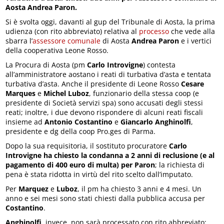
Aosta Andrea Paron.
Si è svolta oggi, davanti al gup del Tribunale di Aosta, la prima
udienza (con rito abbreviato) relativa al
processo
che vede alla
sbarra l’
assessore comunale
di Aosta
Andrea Paron
e i vertici
della cooperativa Leone Rosso.
La Procura di Aosta (pm
Carlo Introvigne
) contesta
all’amministratore aostano i reati di turbativa d’asta e tentata
turbativa d’asta. Anche il presidente di Leone Rosso
Cesare
Marques
e
Michel Luboz
, funzionario della stessa coop (e
presidente di Società servizi spa) sono accusati degli stessi
reati; inoltre, i due devono rispondere di alcuni reati fiscali
insieme ad
Antonio Costantino
e
Giancarlo Anghinolfi
,
presidente e dg della coop Pro.ges di Parma.
Dopo la sua requisitoria, il sostituto procuratore
Carlo
Introvigne
ha chiesto la condanna a 2 anni di reclusione (e al
pagamento di 400 euro di multa) per Paron
; la richiesta di
pena è stata ridotta in virtù del rito scelto dall’imputato.
Per
Marquez
e
Luboz
, il pm ha chiesto 3 anni e 4 mesi. Un
anno e sei mesi sono stati chiesti dalla pubblica accusa per
Costantino
.
Anghinolfi
, invece, non sarà processato con rito abbreviato;