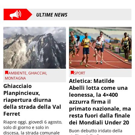
ULTIME NEWS
AMBIENTE
,
GHIACCIAI
,
SPORT
MONTAGNA
Atletica: Matilde
Ghiacciaio
Abelli lotta come una
Planpincieux,
leonessa, la 4×400
riapertura diurna
azzurra firma il
della strada della Val
primato nazionale, ma
Ferret
resta fuori dalla finale
dei Mondiali Under 20
Riapre oggi, giovedì 6 agosto,
solo di giorno e solo in
Buon debutto iridato della
discesa, la strada comunale