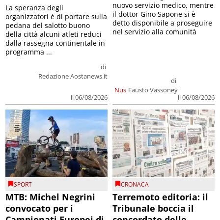
nuovo servizio medico, mentre
La speranza degli
il dottor Gino Sapone si è
organizzatori è di portare sulla
detto disponibile a proseguire
pedana del salotto buono
nel servizio alla comunità
della città alcuni atleti reduci
dalla rassegna continentale in
programma ...
di
Redazione Aostanews.it
di
Nus
Fausto Vassoney
il 06/08/2026
il 06/08/2026
SPORT
CRONACA
MTB: Michel Negrini
Terremoto editoria: il
convocato per i
Tribunale boccia il
Campionati Europei di
concordato delle