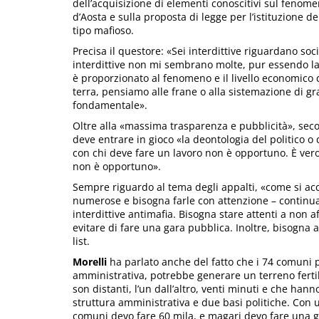
dell’acquisizione di elementi conoscitivi sul fenomen
d’Aosta e sulla proposta di legge per l’istituzione d
tipo mafioso.
Precisa il questore: «Sei interdittive riguardano so
interdittive non mi sembrano molte, pur essendo la
è proporzionato al fenomeno e il livello economico q
terra, pensiamo alle frane o alla sistemazione di gra
fondamentale».
Oltre alla «massima trasparenza e pubblicità», se
deve entrare in gioco «la deontologia del politico 
con chi deve fare un lavoro non è opportuno. È ver
non è opportuno».
Sempre riguardo al tema degli appalti, «come si acc
numerose e bisogna farle con attenzione – continua 
interdittive antimafia. Bisogna stare attenti a non 
evitare di fare una gara pubblica. Inoltre, bisogna af
list.
Morelli
ha parlato anche del fatto che i 74 comuni
amministrativa, potrebbe generare un terreno fertil
son distanti, l’un dall’altro, venti minuti e che h
struttura amministrativa e due basi politiche. Con u
comuni devo fare 60 mila, e magari devo fare una g