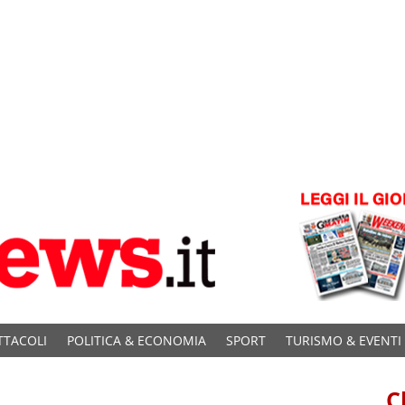
TTACOLI
POLITICA & ECONOMIA
SPORT
TURISMO & EVENTI
C