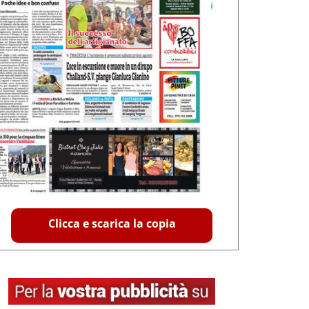
Clicca e scarica la copia