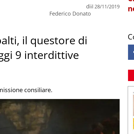
di
il
28/11/2019
n
Federico Donato
C
alti, il questore di
gi 9 interdittive
missione consiliare.