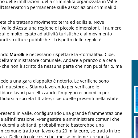
o delle infiltrazioni della criminalità organizzata in Valle
ell’Osservatorio permanente sulle associazioni criminali di
cietà che trattano movimento terra ed edilizia. Nove
 Valle d’Aosta una regione di piccole dimensioni. Il numero
ui è molto legato ad attività turistiche e al movimento
ndi strutture pubbliche. Il rispetto delle regole è
condo
Morelli
è necessario rispettare la «formalità». Cioè,
o dell’amministratore comunale. Andare a pranzo o a cena
o che non è scritto da nessuna parte che non puoi farlo, ma
ede a una gara d’appalto è notorio. Le verifiche sono
il questore -. Stiamo lavorando per verificare le
affidare lavori parcellizzando l’impegno economico per
fidarsi a società filtrate», cioè quelle presenti nella white
 presenti in Valle, configurando una grande frammentazione
e all’infiltrazione. «Per gestire e amministrare comuni che
anno duemila abitanti, probabilmente basterebbe una
n comune tratto un lavoro da 20 mila euro, se tratto in tre
ara. Delle piccole cose che, messe insieme, creano la