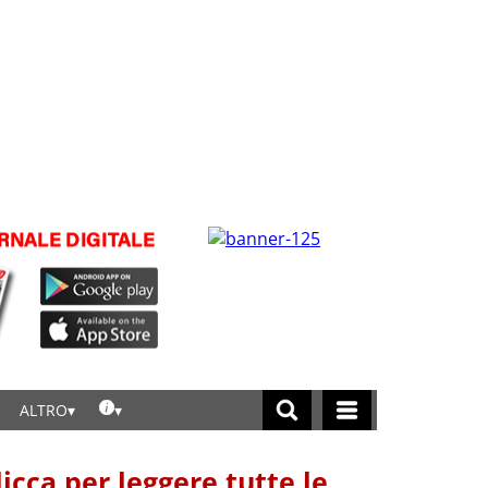
ALTRO
licca per leggere tutte le