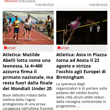
Ollomont
Erika David
il 06/08/2026
il 06/08/2026
SPORT
SPORT
Atletica: Matilde
Atletica: Asta in Piazza
Abelli lotta come una
torna ad Aosta il 22
leonessa, la 4×400
agosto e strizza
azzurra firma il
l’occhio agli Europei di
primato nazionale, ma
Birmingham
resta fuori dalla finale
La speranza degli
dei Mondiali Under 20
organizzatori è di portare sulla
pedana del salotto buono
Buon debutto iridato della
della città alcuni atleti reduci
stellina della Cogne,
dalla rassegna continentale in
protagonista di una prova
programma ...
coraggiosa nell'ultima frazione