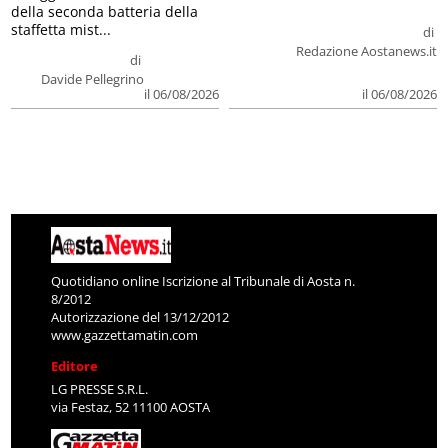
della seconda batteria della
staffetta mist...
di
Redazione Aostanews.it
di
Davide Pellegrino
il 06/08/2026
il 06/08/2026
Quotidiano online Iscrizione al Tribunale di Aosta n.
8/2012
Autorizzazione del 13/12/2012
www.gazzettamatin.com
Editore
LG PRESSE S.R.L.
via Festaz, 52 11100 AOSTA