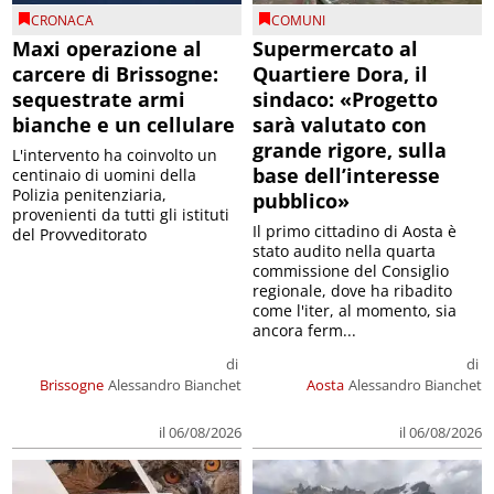
CRONACA
COMUNI
Maxi operazione al
Supermercato al
carcere di Brissogne:
Quartiere Dora, il
sequestrate armi
sindaco: «Progetto
bianche e un cellulare
sarà valutato con
grande rigore, sulla
L'intervento ha coinvolto un
base dell’interesse
centinaio di uomini della
Polizia penitenziaria,
pubblico»
provenienti da tutti gli istituti
Il primo cittadino di Aosta è
del Provveditorato
stato audito nella quarta
commissione del Consiglio
regionale, dove ha ribadito
come l'iter, al momento, sia
ancora ferm...
di
di
Brissogne
Alessandro Bianchet
Aosta
Alessandro Bianchet
il 06/08/2026
il 06/08/2026