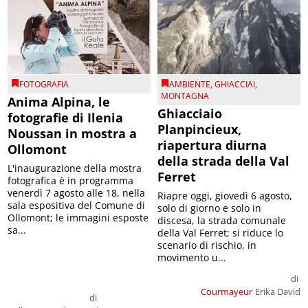
FOTOGRAFIA
AMBIENTE
,
GHIACCIAI
,
MONTAGNA
Anima Alpina, le
Ghiacciaio
fotografie di Ilenia
Planpincieux,
Noussan in mostra a
riapertura diurna
Ollomont
della strada della Val
L'inaugurazione della mostra
Ferret
fotografica è in programma
venerdì 7 agosto alle 18, nella
Riapre oggi, giovedì 6 agosto,
sala espositiva del Comune di
solo di giorno e solo in
Ollomont; le immagini esposte
discesa, la strada comunale
sa...
della Val Ferret; si riduce lo
scenario di rischio, in
movimento u...
di
Courmayeur
Erika David
di