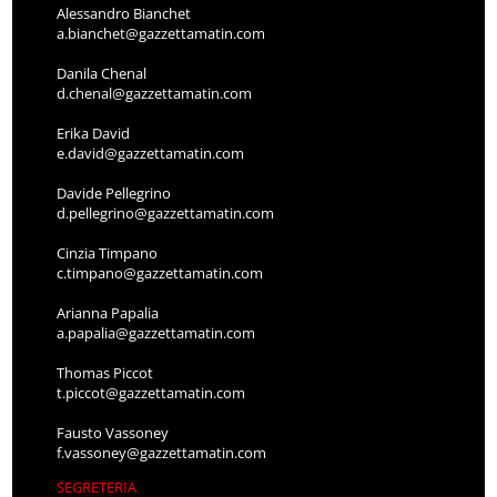
Alessandro Bianchet
a.bianchet@gazzettamatin.com
Danila Chenal
d.chenal@gazzettamatin.com
Erika David
e.david@gazzettamatin.com
Davide Pellegrino
d.pellegrino@gazzettamatin.com
Cinzia Timpano
c.timpano@gazzettamatin.com
Arianna Papalia
a.papalia@gazzettamatin.com
Thomas Piccot
t.piccot@gazzettamatin.com
Fausto Vassoney
f.vassoney@gazzettamatin.com
SEGRETERIA