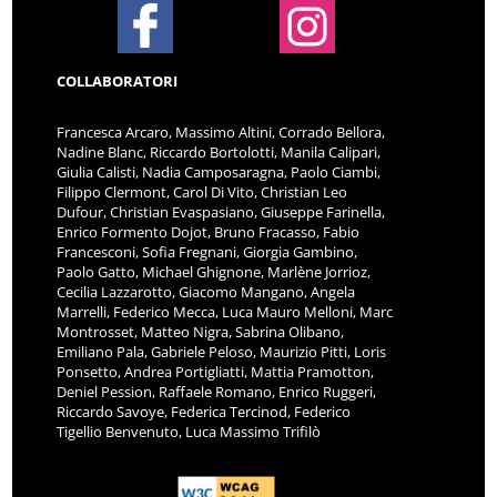
COLLABORATORI
Francesca Arcaro, Massimo Altini, Corrado Bellora,
Nadine Blanc, Riccardo Bortolotti, Manila Calipari,
Giulia Calisti, Nadia Camposaragna, Paolo Ciambi,
Filippo Clermont, Carol Di Vito, Christian Leo
Dufour, Christian Evaspasiano, Giuseppe Farinella,
Enrico Formento Dojot, Bruno Fracasso, Fabio
Francesconi, Sofia Fregnani, Giorgia Gambino,
Paolo Gatto, Michael Ghignone, Marlène Jorrioz,
Cecilia Lazzarotto, Giacomo Mangano, Angela
Marrelli, Federico Mecca, Luca Mauro Melloni, Marc
Montrosset, Matteo Nigra, Sabrina Olibano,
Emiliano Pala, Gabriele Peloso, Maurizio Pitti, Loris
Ponsetto, Andrea Portigliatti, Mattia Pramotton,
Deniel Pession, Raffaele Romano, Enrico Ruggeri,
Riccardo Savoye, Federica Tercinod, Federico
Tigellio Benvenuto, Luca Massimo Trifilò