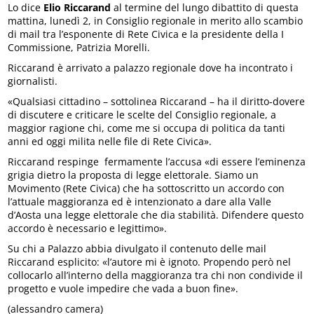
Lo dice
Elio Riccarand
al termine del lungo dibattito di questa
mattina, lunedì 2, in Consiglio regionale in merito allo scambio
di mail tra l’esponente di Rete Civica e la presidente della I
Commissione, Patrizia Morelli.
Riccarand è arrivato a palazzo regionale dove ha incontrato i
giornalisti.
«Qualsiasi cittadino – sottolinea Riccarand – ha il diritto-dovere
di discutere e criticare le scelte del Consiglio regionale, a
maggior ragione chi, come me si occupa di politica da tanti
anni ed oggi milita nelle file di Rete Civica».
Riccarand respinge fermamente l’accusa «di essere l’eminenza
grigia dietro la proposta di legge elettorale. Siamo un
Movimento (Rete Civica) che ha sottoscritto un accordo con
l’attuale maggioranza ed è intenzionato a dare alla Valle
d’Aosta una legge elettorale che dia stabilità. Difendere questo
accordo è necessario e legittimo».
Su chi a Palazzo abbia divulgato il contenuto delle mail
Riccarand esplicito: «l’autore mi è ignoto. Propendo però nel
collocarlo all’interno della maggioranza tra chi non condivide il
progetto e vuole impedire che vada a buon fine».
(alessandro camera)