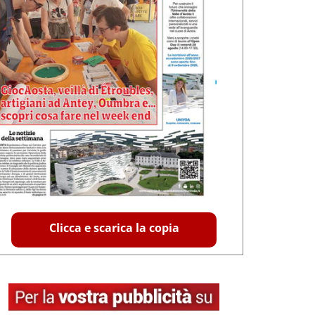
Clicca e scarica la copia