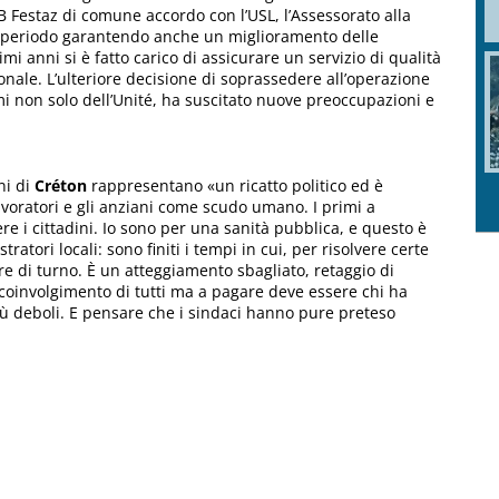
JB Festaz di comune accordo con l’USL, l’Assessorato alla
ve periodo garantendo anche un miglioramento delle
mi anni si è fatto carico di assicurare un servizio di qualità
sonale. L’ulteriore decisione di soprassedere all’operazione
mi non solo dell’Unité, ha suscitato nuove preoccupazioni e
ni di
Créton
rappresentano «un ricatto politico ed è
 lavoratori e gli anziani come scudo umano. I primi a
 i cittadini. Io sono per una sanità pubblica, e questo è
atori locali: sono finiti i tempi in cui, per risolvere certe
re di turno. È un atteggiamento sbagliato, retaggio di
coinvolgimento di tutti ma a pagare deve essere chi ha
più deboli. E pensare che i sindaci hanno pure preteso