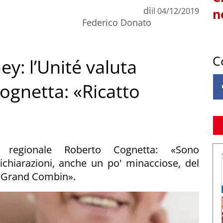
di
il
04/12/2019
n
Federico Donato
C
y: l’Unité valuta
Cognetta: «Ricatto
re regionale Roberto Cognetta: «Sono
chiarazioni, anche un po' minacciose, del
 Grand Combin».