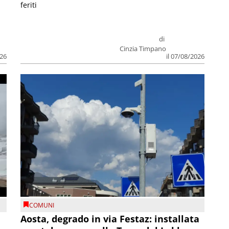
feriti
di
Cinzia Timpano
026
il 07/08/2026
COMUNI
n
Aosta, degrado in via Festaz: installata