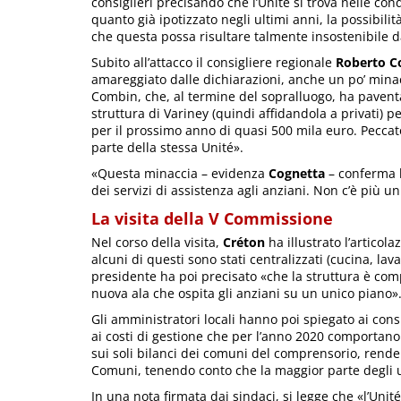
consiglieri precisando che l’Unité si trova nelle co
quanto già ipotizzato negli ultimi anni, la possibilit
che questa possa risultare talmente insostenibile 
Subito all’attacco il consigliere regionale
Roberto C
amareggiato dalle dichiarazioni, anche un po’ min
Combin, che, al termine del sopralluogo, ha paventat
struttura di Variney (quindi affidandola a privati) 
per il prossimo anno di quasi 500 mila euro. Pecca
parte della stessa Unité».
«Questa minaccia – evidenza
Cognetta
– conferma l
dei servizi di assistenza agli anziani. Non c’è più 
La visita della V Commissione
Nel corso della visita,
Créton
ha illustrato l’articol
alcuni di questi sono stati centralizzati (cucina, lava
presidente ha poi precisato «che la struttura è co
nuova ala che ospita gli anziani su un unico piano»
Gli amministratori locali hanno poi spiegato ai consig
ai costi di gestione che per l’anno 2020 comportan
sui soli bilanci dei comuni del comprensorio, renden
Comuni, tenendo conto che la maggior parte degli ut
In una nota firmata dai sindaci, si legge che «l’Unit