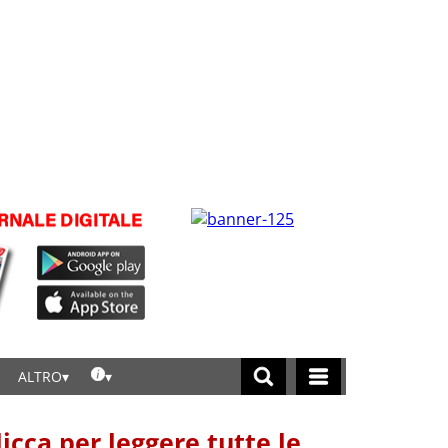
ALTRO
licca per leggere tutte le