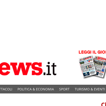
TTACOLI
POLITICA & ECONOMIA
SPORT
TURISMO & EVENTI
C