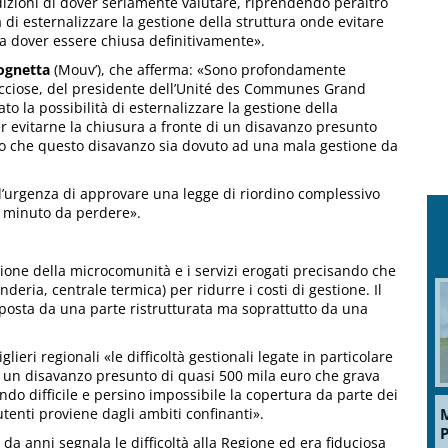
ndizioni di dover seriamente valutare, riprendendo peraltro
à di esternalizzare la gestione della struttura onde evitare
da dover essere chiusa definitivamente».
ognetta
(Mouv’), che afferma: «Sono profondamente
acciose, del presidente dell’Unité des Communes Grand
o la possibilità di esternalizzare la gestione della
per evitarne la chiusura a fronte di un disavanzo presunto
to che questo disavanzo sia dovuto ad una mala gestione da
’urgenza di approvare una legge di riordino complessivo
un minuto da perdere».
azione della microcomunità e i servizi erogati precisando che
nderia, centrale termica) per ridurre i costi di gestione. Il
mposta da una parte ristrutturata ma soprattutto da una
.
lieri regionali «le difficoltà gestionali legate in particolare
o un disavanzo presunto di quasi 500 mila euro che grava
do difficile e persino impossibile la copertura da parte dei
M
enti proviene dagli ambiti confinanti».
P
é da anni segnala le difficoltà alla Regione ed era fiduciosa