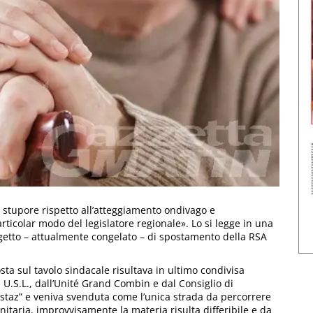
io stupore rispetto all’atteggiamento ondivago e
articolar modo del legislatore regionale». Lo si legge in una
rogetto – attualmente congelato – di spostamento della RSA
sta sul tavolo sindacale risultava in ultimo condivisa
 U.S.L., dall’Unité Grand Combin e dal Consiglio di
Festaz” e veniva svenduta come l’unica strada da percorrere
anitaria, improvvisamente la materia risulta differibile e da