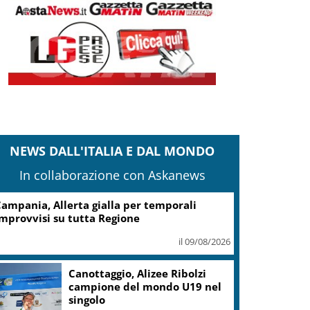
NEWS DALL'ITALIA E DAL MONDO
In collaborazione con Askanews
Il Papa: la presenza di Dio
nelle nostre vite è in grado di
cambiare tutto
il 09/08/2026
Nagasaki, 81 anni dopo
l’atomica: “Il nucleare è male