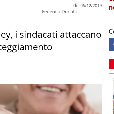
di
il
06/12/2019
n
Federico Donato
C
y, i sindacati attaccano
Atteggiamento
.