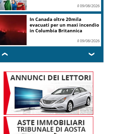
assoluto”
il 09/08/2026
Coldiretti: Filiera bufalina
solida ed in crescita continua
il 09/08/2026
❮
❯