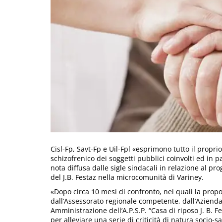
Cisl-Fp, Savt-Fp e Uil-Fpl «esprimono tutto il propr
schizofrenico dei soggetti pubblici coinvolti ed in p
nota diffusa dalle sigle sindacali in relazione al p
del J.B. Festaz nella microcomunità di Variney.
«Dopo circa 10 mesi di confronto, nei quali la propo
dall’Assessorato regionale competente, dall’Azienda
Amministrazione dell’A.P.S.P. “Casa di riposo J. B. 
per alleviare una serie di criticità di natura socio-s