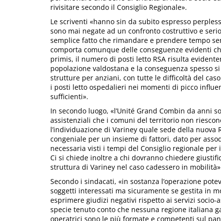
rivisitare secondo il Consiglio Regionale».
Le scriventi «hanno sin da subito espresso perplessi
sono mai negate ad un confronto costruttivo e serio ne
semplice fatto che rimandare e prendere tempo sem
comporta comunque delle conseguenze evidenti che r
primis, il numero di posti letto RSA risulta eviden
popolazione valdostana e la conseguenza spesso si 
strutture per anziani, con tutte le difficoltà del caso
i posti letto ospedalieri nei momenti di picco influ
sufficienti».
In secondo luogo, «l’Unité Grand Combin da anni sof
assistenziali che i comuni del territorio non riesc
l’individuazione di Variney quale sede della nuova R
congeniale per un insieme di fattori, dato per assod
necessaria visti i tempi del Consiglio regionale per
Ci si chiede inoltre a chi dovranno chiedere giustif
struttura di Variney nel caso cadessero in mobilità»
Secondo i sindacati, «in sostanza l’operazione pote
soggetti interessati ma sicuramente se gestita in m
esprimere giudizi negativi rispetto ai servizi socio-a
specie tenuto conto che nessuna regione italiana gar
operatrici sono le più formate e competenti sul pa