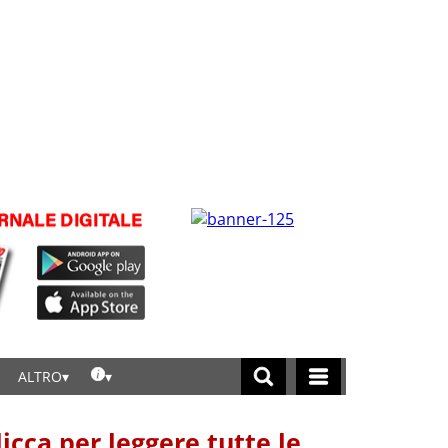
ALTRO
licca per leggere tutte le