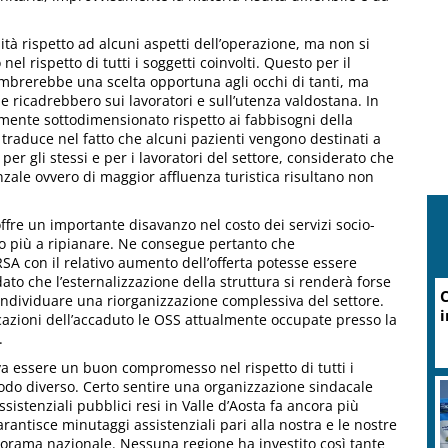
tà rispetto ad alcuni aspetti dell’operazione, ma non si
l rispetto di tutti i soggetti coinvolti. Questo per il
brerebbe una scelta opportuna agli occhi di tanti, ma
icadrebbero sui lavoratori e sull’utenza valdostana. In
temente sottodimensionato rispetto ai fabbisogni della
traduce nel fatto che alcuni pazienti vengono destinati a
 per gli stessi e per i lavoratori del settore, considerato che
enzale ovvero di maggior affluenza turistica risultano non
fre un importante disavanzo nel costo dei servizi socio-
ono più a ripianare. Ne consegue pertanto che
SA con il relativo aumento dell’offerta potesse essere
ato che l’esternalizzazione della struttura si renderà forse
 individuare una riorganizzazione complessiva del settore.
icazioni dell’accaduto le OSS attualmente occupate presso la
.
va essere un buon compromesso nel rispetto di tutti i
odo diverso. Certo sentire una organizzazione sindacale
ssistenziali pubblici resi in Valle d’Aosta fa ancora più
antisce minutaggi assistenziali pari alla nostra e le nostre
norama nazionale. Nessuna regione ha investito così tante