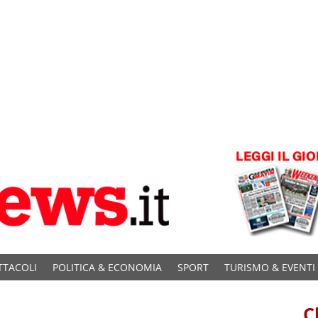
TTACOLI
POLITICA & ECONOMIA
SPORT
TURISMO & EVENTI
C