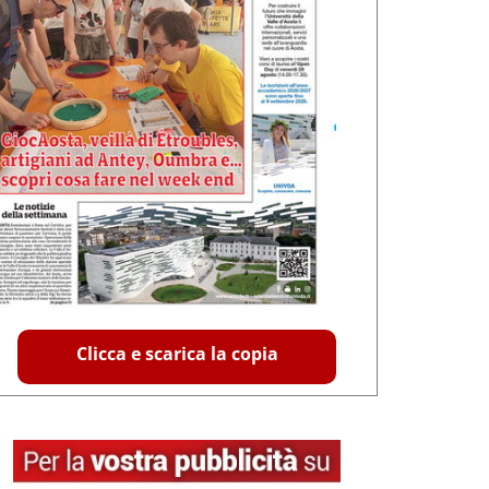
Clicca e scarica la copia