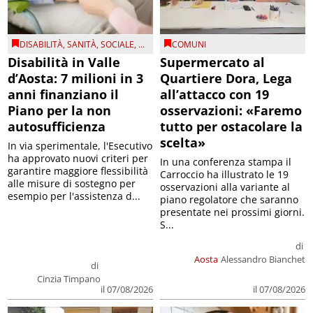
DISABILITÀ
,
SANITÀ
,
SOCIALE
, ...
COMUNI
Disabilità in Valle
Supermercato al
d’Aosta: 7 milioni in 3
Quartiere Dora, Lega
anni finanziano il
all’attacco con 19
Piano per la non
osservazioni: «Faremo
autosufficienza
tutto per ostacolare la
scelta»
In via sperimentale, l'Esecutivo
ha approvato nuovi criteri per
In una conferenza stampa il
garantire maggiore flessibilità
Carroccio ha illustrato le 19
alle misure di sostegno per
osservazioni alla variante al
esempio per l'assistenza d...
piano regolatore che saranno
presentate nei prossimi giorni.
S...
di
Aosta
Alessandro Bianchet
di
Cinzia Timpano
il 07/08/2026
il 07/08/2026