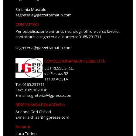
Stefania Muscolo
segreteria@gazzettamatin.com
CONTATTACI
Per pubblicazione annunci, necrologi, offro e cerco lavoro,
contattare la segreteria al numero: 0165/231711
segreteria@gazzettamatin.com
CONCESSIONARIA DI PUBBLICITÀ
LG PRESSE S.R.L.
via Festaz, 52
11100 AOSTA
Tel: 0165.231711
Fax: 0165.1820141
E-mail
segreteria@lgpresse.com
RESPONSABILE DI AGENZIA
Arianna Gori Chisari
E-mail
a.chisari@lgpresse.com
Account
Luca Torino