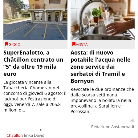
GIOCO
AOSTA
SuperEnalotto, a
Aosta: di nuovo
Châtillon centrato un
potabile l’acqua nelle
“5” da oltre 19 mila
zone servite dai
euro
serbatoi di Tramil e
Bornyon
La giocata vincente alla
Tabaccheria Chameran nel
Revocate le due ordinanze che
concorso di giovedì 6 agosto; il
dalla scorsa settimana
jackpot per l'estrazione di
imponevano la bollitura nella
oggi, venerdì 7, sale a 205,8
pre-collina, a Saraillon e
milioni d...
Porossan
di
Redazione Aostanews.it
di
Châtillon
Erika David