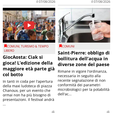
il 07/08/2026
il 07/08/2026
COMUNI
,
TURISMO & TEMPO
COMUNI
LIBERO
Saint-Pierre: obbligo di
GiocAosta: Ciak si
bollitura dell’acqua in
gioca! L’edizione della
diverse zone del paese
maggiore età parte già
Rimane in vigore l'ordinanza,
col botto
necessaria in seguito alla
recente segnalazione di non
In tanti in coda per l'apertura
conformità dei parametri
della maxi ludoteca di piazza
microbiologici per la potabilità
Chanoux, per un evento che
dell'ac...
ormai non ha più bisogno di
presentazioni. Il festival andrà
...
di
di