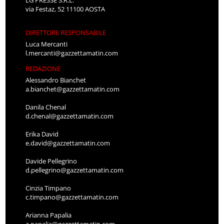
via Festaz, 52 11100 AOSTA
DIRETTORE RESPONSABILE
Luca Mercanti
l.mercanti@gazzettamatin.com
REDAZIONE
Alessandro Bianchet
a.bianchet@gazzettamatin.com
Danila Chenal
d.chenal@gazzettamatin.com
Erika David
e.david@gazzettamatin.com
Davide Pellegrino
d.pellegrino@gazzettamatin.com
Cinzia Timpano
c.timpano@gazzettamatin.com
Arianna Papalia
a.papalia@gazzettamatin.com