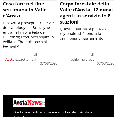
Cosa fare nel fine
Corpo forestale della
settimana in Valle
Valle d’Aosta: 12 nuovi
d’Aosta
agenti in servizio in 8
stazioni
GiocAosta prosegue tra le vie
del capoluogo; a Brissogne
Questa mattina, a palazzo
entra nel vivo la Feta de
regionale, si è tenuta la
l’Oumbra; Etroubles ospita la
cerimonia di giuramento
Veillà; a Chamois tocca al
Festival A...
di
di
Aosta
gazzettamatin
ethienne bredy
il 07/08/2026
il 07/08/2026
Quotidiano online Iscrizione al Tribunale di Aosta n.
8/2012