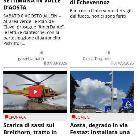
SETTIMANA IN VALLE
di Echevennoz
D’AOSTA
E in corso l'intervento dei vigili
SABATO 8 AGOSTO ALLEIN –
del fuoco, non ci sono feriti
All’area verde Le Plan-de-
Clavel prosegue “ItinerDante”,
le letture dantesche, con la
partecipazione di Antonello
Pistritto (...
di
di
gazzettamatin
Cinzia Timpano
il 07/08/2026
il 07/08/2026
CRONACA
COMUNI
Scarica di sassi sul
Aosta, degrado in via
Breithorn, tratto in
Festaz: installata una