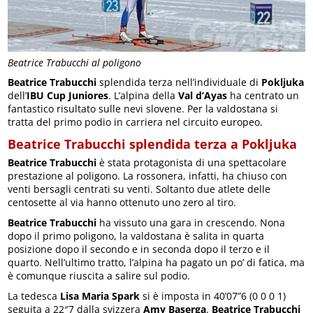
Beatrice Trabucchi al poligono
Beatrice Trabucchi
splendida terza nell’individuale di
Pokljuka
dell’
IBU Cup Juniores
. L’alpina della
Val d’Ayas
ha centrato un
fantastico risultato sulle nevi slovene. Per la valdostana si
tratta del primo podio in carriera nel circuito europeo.
Beatrice Trabucchi splendida terza a Pokljuka
Beatrice Trabucchi
è stata protagonista di una spettacolare
prestazione al poligono. La rossonera, infatti, ha chiuso con
venti bersagli centrati su venti. Soltanto due atlete delle
centosette al via hanno ottenuto uno zero al tiro.
Beatrice Trabucchi
ha vissuto una gara in crescendo. Nona
dopo il primo poligono, la valdostana è salita in quarta
posizione dopo il secondo e in seconda dopo il terzo e il
quarto. Nell’ultimo tratto, l’alpina ha pagato un po’ di fatica, ma
è comunque riuscita a salire sul podio.
La tedesca
Lisa Maria Spark
si è imposta in 40’07”6 (0 0 0 1)
seguita a 22″7 dalla svizzera
Amy Baserga
.
Beatrice Trabucchi