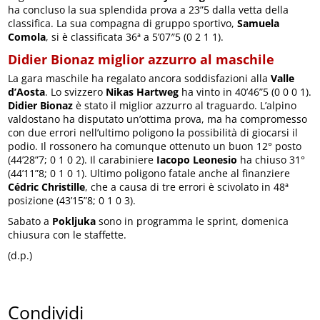
ha concluso la sua splendida prova a 23”5 dalla vetta della
classifica. La sua compagna di gruppo sportivo,
Samuela
Comola
, si è classificata 36ª a 5’07″5 (0 2 1 1).
Didier Bionaz miglior azzurro al maschile
La gara maschile ha regalato ancora soddisfazioni alla
Valle
d’Aosta
. Lo svizzero
Nikas Hartweg
ha vinto in 40’46”5 (0 0 0 1).
Didier Bionaz
è stato il miglior azzurro al traguardo. L’alpino
valdostano ha disputato un’ottima prova, ma ha compromesso
con due errori nell’ultimo poligono la possibilità di giocarsi il
podio. Il rossonero ha comunque ottenuto un buon 12° posto
(44’28”7; 0 1 0 2). Il carabiniere
Iacopo Leonesio
ha chiuso 31°
(44’11”8; 0 1 0 1). Ultimo poligono fatale anche al finanziere
Cédric Christille
, che a causa di tre errori è scivolato in 48ª
posizione (43’15”8; 0 1 0 3).
Sabato a
Pokljuka
sono in programma le sprint, domenica
chiusura con le staffette.
(d.p.)
Condividi