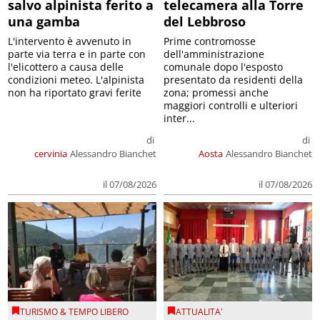
salvo alpinista ferito a
telecamera alla Torre
una gamba
del Lebbroso
L'intervento è avvenuto in
Prime contromosse
parte via terra e in parte con
dell'amministrazione
l'elicottero a causa delle
comunale dopo l'esposto
condizioni meteo. L'alpinista
presentato da residenti della
non ha riportato gravi ferite
zona; promessi anche
maggiori controlli e ulteriori
inter...
di
di
cervinia
Alessandro Bianchet
Aosta
Alessandro Bianchet
il 07/08/2026
il 07/08/2026
TURISMO & TEMPO LIBERO
ATTUALITA'