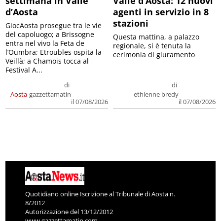
settimana in Valle
Valle d’Aosta: 12 nuovi
d’Aosta
agenti in servizio in 8
stazioni
GiocAosta prosegue tra le vie
del capoluogo; a Brissogne
Questa mattina, a palazzo
entra nel vivo la Feta de
regionale, si è tenuta la
l’Oumbra; Etroubles ospita la
cerimonia di giuramento
Veillà; a Chamois tocca al
Festival A...
di
di
Aosta
gazzettamatin
ethienne bredy
il 07/08/2026
il 07/08/2026
Quotidiano online Iscrizione al Tribunale di Aosta n.
8/2012
Autorizzazione del 13/12/2012
www.gazzettamatin.com