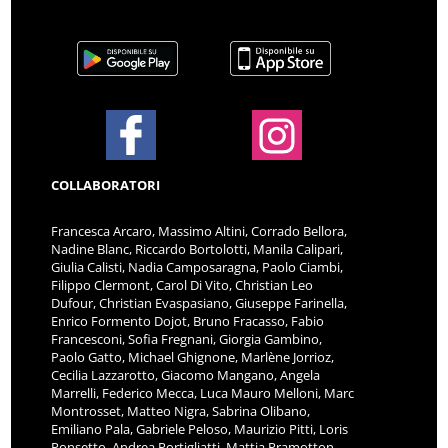
COLLABORATORI
Francesca Arcaro, Massimo Altini, Corrado Bellora,
Nadine Blanc, Riccardo Bortolotti, Manila Calipari,
Giulia Calisti, Nadia Camposaragna, Paolo Ciambi,
Filippo Clermont, Carol Di Vito, Christian Leo
Dufour, Christian Evaspasiano, Giuseppe Farinella,
Enrico Formento Dojot, Bruno Fracasso, Fabio
Francesconi, Sofia Fregnani, Giorgia Gambino,
Paolo Gatto, Michael Ghignone, Marlène Jorrioz,
Cecilia Lazzarotto, Giacomo Mangano, Angela
Marrelli, Federico Mecca, Luca Mauro Melloni, Marc
Montrosset, Matteo Nigra, Sabrina Olibano,
Emiliano Pala, Gabriele Peloso, Maurizio Pitti, Loris
Ponsetto, Andrea Portigliatti, Mattia Pramotton,