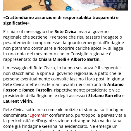
«
Ci attendiamo assunzioni di responsabilità trasparenti e
significative
».
E’ chiaro il messaggio che
Rete Civica
invia al governo
regionale che sostiene. «Persone che risultassero indagate o
pesantemente compromesse da quanto emerge dall’indagine
non potranno continuare a ricoprire cariche apicali», si legge
in una nota del movimento che in Consiglio regionale è
rappresentato da
Chiara Minelli
e
Alberto Bertin.
Il messaggio di Rete Civica, in buona sostanza è il seguente:
non stacchiamo la spina al governo regionale, a patto che le
persone eventualmente coinvolte lascino i loro posti in giunta.
Rete Civica mette così le mani avanti nei confronti di
Antonio
Fosson
e
Renzo Testolin
, rispettivamente presidente e vice
presidente della Regione, e degli assessori
Stefano Borrello
e
Laurent Viérin
.
Rete Civica sottolinea come «le notizie di stampa sull’indagine
denominata “
Egomnia
” confermano, purtroppo la pervasività e
la pericolosità dell’organizzazione ‘ndranghetista valdostana
come già l’indagine Geenna ha evidenziato. Ne emerge un