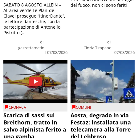
SABATO 8 AGOSTO ALLEIN –
del fuoco, non ci sono feriti
All’area verde Le Plan-de-
Clavel prosegue “ItinerDante”,
le letture dantesche, con la
partecipazione di Antonello
Pistritto (...
di
di
gazzettamatin
Cinzia Timpano
il 07/08/2026
il 07/08/2026
CRONACA
COMUNI
Scarica di sassi sul
Aosta, degrado in via
Breithorn, tratto in
Festaz: installata una
salvo alpinista ferito a
telecamera alla Torre
una gamba
del Lebbroso