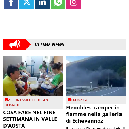
ULTIME NEWS
APPUNTAMENTI
,
OGGI &
CRONACA
DOMANI
Etroubles: camper in
COSA FARE NEL FINE
fiamme nella galleria
SETTIMANA IN VALLE
di Echevennoz
D’AOSTA
E in corso l'intervento dei vigili