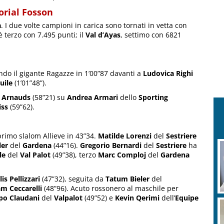
orial Fosson
a
. I due volte campioni in carica sono tornati in vetta con
 terzo con 7.495 punti; il
Val d’Ayas
, settimo con 6821
ndo il gigante Ragazze in 1’00”87 davanti a
Ludovica Righi
uile
(1’01”48”).
 Arnauds
(58”21) su
Andrea Armari
dello
Sporting
iss
(59”62).
primo slalom Allieve in 43”34.
Matilde Lorenzi
del
Sestriere
ler
del
Gardena
(44”16).
Gregorio Bernardi
del
Sestriere
ha
le
del
Val Palot
(49”38), terzo
Marc Comploj
del
Gardena
lis Pellizzari
(47”32), seguita da
Tatum Bieler
del
m Ceccarelli
(48”96). Acuto rossonero al maschile per
po Claudani
del
Valpalot
(49”52) e
Kevin Qerimi
dell’
Equipe