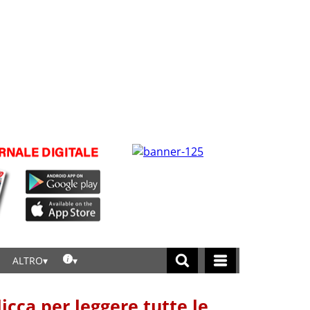
ALTRO
licca per leggere tutte le