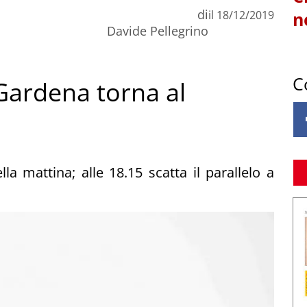
di
il
18/12/2019
n
Davide Pellegrino
C
Gardena torna al
la mattina; alle 18.15 scatta il parallelo a