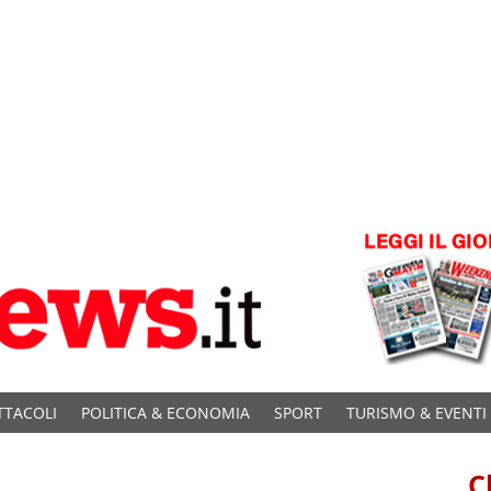
TTACOLI
POLITICA & ECONOMIA
SPORT
TURISMO & EVENTI
C