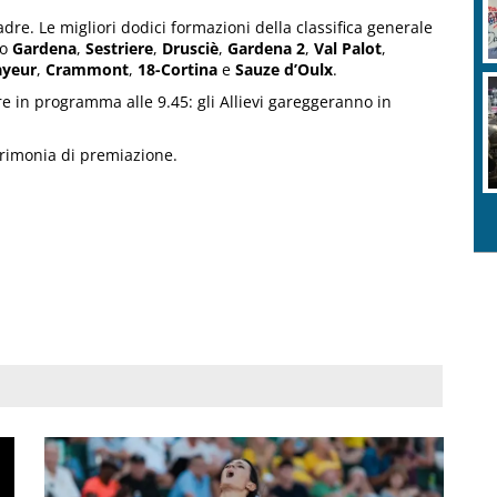
dre. Le migliori dodici formazioni della classifica generale
no
Gardena
,
Sestriere
,
Drusciè
,
Gardena 2
,
Val Palot
,
yeur
,
Crammont
,
18-Cortina
e
Sauze d’Oulx
.
e in programma alle 9.45: gli Allievi gareggeranno in
cerimonia di premiazione.