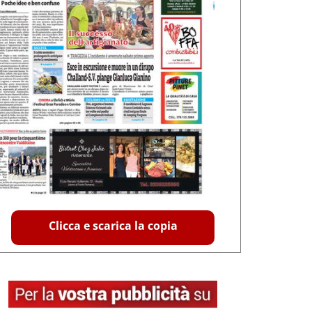
Clicca e scarica la copia