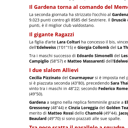
Il Gardena torna al comando del Mem
La seconda giornata ha strizzato l’occhio al
Garden
9.023 punti contro gli 8585 del Sestriere. Il
Drusciè
è
punti, è il miglior club valdostano.
Il gigante Ragazzi
La figlia d’arte
Lara Colturi
ha concesso il bis, vince
dell’
Edelweiss
(1’01”15) e
Giorgia Collomb
del
La Th
Tra i maschi successo di
Edoardo Simonelli
del
Les
Campiglio
(58”57) e
Matteo Massarenti
dell’
Edelwe
I due slalom Allievi
Cecilia Pizzinato
del
Courmayeur
si è imposta nel 
si è piazzata seconda (43”80), precedendo
Sara Tha
vinto tra i maschi in 48”22; secondo
Federico Rome
(49”50).
Gardena
a segno nella replica femminile grazie a
El
Gressoney
(48”44) e
Cinzia Loreggia
del
Golden Tea
merito di
Matteo Rossi
dello
Chamolé
(49”44).
Jaco
Beaulard
(49”70) si sono piazzati alle sue spalle.
Tra poco scatta il parallelo a squadre