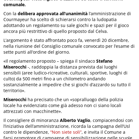
comunale.
Con la
delibera approvata all’unanimità
l’amministrazione di
Courmayeur ha scelto di schierarsi contro la ludopatia
adottando un regolamento su sale giochi e spazi per il gioco
ancora più restrittivo di quello proposto dal Celva.
L’argomento è stato affrontato poco fa, venerdì 20 dicembre,
nella riunione del Consiglio comunale convocato per l’esame di
sette punti all’ordine del giorno.
«Il regolamento proposto – spiega il sindaco
Stefano
Miserocchi
-, raddoppia la distanza prevista dai luoghi
sensibili (aree ludico-ricreative, culturali, sportive, luoghi di
culto) da 500 metri fino a un chilometro andando
sostanzialmente a impedire che si giochi d’azzardo su tutto il
territorio».
Miserocchi
ha precisato che un «sopralluogo della polizia
locale ha evidenziato come già adesso non ci siano locali
attrezzati con macchinette».
Il consigliere di minoranza
Alberto Vaglio
, compiacendosi con
l’iniziativa dell’amministrazione, ricorda la campagna dell’Usl
contro le dipendenze,
“Non siete soli”
, e invita il Comune a
farsi promotore di campagne di sensibilizzazione nelle scuole.