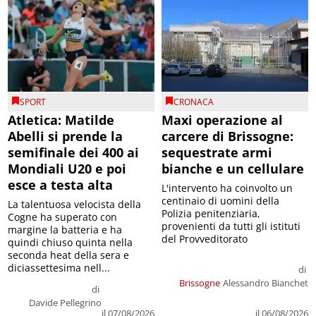
SPORT
CRONACA
Atletica: Matilde
Maxi operazione al
Abelli si prende la
carcere di Brissogne:
semifinale dei 400 ai
sequestrate armi
Mondiali U20 e poi
bianche e un cellulare
esce a testa alta
L'intervento ha coinvolto un
centinaio di uomini della
La talentuosa velocista della
Polizia penitenziaria,
Cogne ha superato con
provenienti da tutti gli istituti
margine la batteria e ha
del Provveditorato
quindi chiuso quinta nella
seconda heat della sera e
diciassettesima nell...
di
Brissogne
Alessandro Bianchet
di
Davide Pellegrino
il 07/08/2026
il 06/08/2026