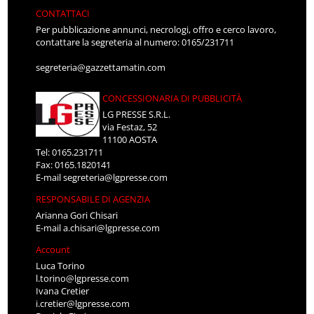
CONTATTACI
Per pubblicazione annunci, necrologi, offro e cerco lavoro,
contattare la segreteria al numero: 0165/231711
segreteria@gazzettamatin.com
CONCESSIONARIA DI PUBBLICITÀ
LG PRESSE S.R.L.
via Festaz, 52
11100 AOSTA
Tel: 0165.231711
Fax: 0165.1820141
E-mail
segreteria@lgpresse.com
RESPONSABILE DI AGENZIA
Arianna Gori Chisari
E-mail
a.chisari@lgpresse.com
Account
Luca Torino
l.torino@lgpresse.com
Ivana Cretier
i.cretier@lgpresse.com