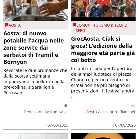
AOSTA
COMUNI
,
TURISMO & TEMPO
LIBERO
Aosta: di nuovo
GiocAosta: Ciak si
potabile l’acqua nelle
gioca! L’edizione della
zone servite dai
maggiore età parte già
serbatoi di Tramil e
col botto
Bornyon
In tanti in coda per l'apertura
Revocate le due ordinanze che
della maxi ludoteca di piazza
dalla scorsa settimana
Chanoux, per un evento che
imponevano la bollitura nella
ormai non ha più bisogno di
pre-collina, a Saraillon e
presentazioni. Il festival andrà
Porossan
...
di
di
Redazione Aostanews.it
Aosta
Alessandro Bianchet
il 07/08/2026
il 07/08/2026