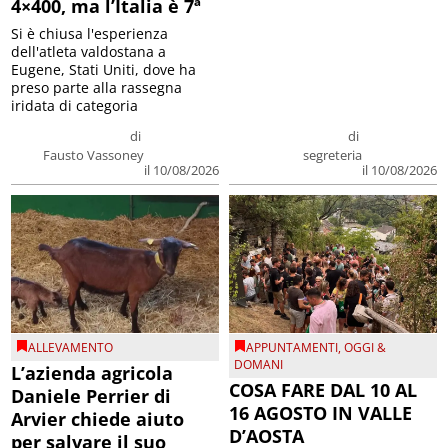
4×400, ma l’Italia è 7ª
Si è chiusa l'esperienza
dell'atleta valdostana a
Eugene, Stati Uniti, dove ha
preso parte alla rassegna
iridata di categoria
di
di
Fausto Vassoney
segreteria
il 10/08/2026
il 10/08/2026
ALLEVAMENTO
APPUNTAMENTI
,
OGGI &
DOMANI
L’azienda agricola
COSA FARE DAL 10 AL
Daniele Perrier di
16 AGOSTO IN VALLE
Arvier chiede aiuto
D’AOSTA
per salvare il suo