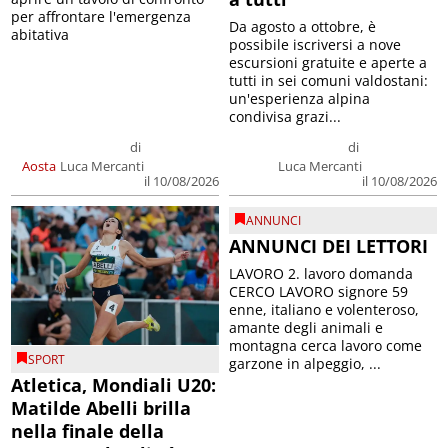
per affrontare l'emergenza
Da agosto a ottobre, è
abitativa
possibile iscriversi a nove
escursioni gratuite e aperte a
tutti in sei comuni valdostani:
un'esperienza alpina
condivisa grazi...
di
di
Aosta
Luca Mercanti
Luca Mercanti
il 10/08/2026
il 10/08/2026
ANNUNCI
ANNUNCI DEI LETTORI
LAVORO 2. lavoro domanda
CERCO LAVORO signore 59
enne, italiano e volenteroso,
amante degli animali e
montagna cerca lavoro come
SPORT
garzone in alpeggio, ...
Atletica, Mondiali U20:
Matilde Abelli brilla
nella finale della