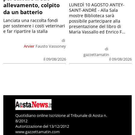
allevamento, colpito
LUNEDÌ 10 AGOSTO ANTEY-
SAINT-ANDRÉ - Alla Sala
da un batterio
mostre Biblioteca sarà
Lanciata una raccolta fondi
possibile partecipare alla
per sostenere i costi veterinari
presentazione del libro di
e far ripartire la stalla
Maria Vassallo ed Enrico F...
di
Arvier
Fausto Vassoney
di
gazzettamatin
il 09/08/2026
il 09/08/2026
Quotidiano online Iscrizione al Tribunale di Aosta n.
8/2012
Autorizzazione del 13/12/2012
www.gazzettamatin.com