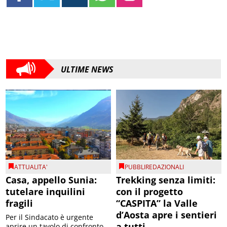
ULTIME NEWS
ATTUALITA'
PUBBLIREDAZIONALI
Casa, appello Sunia:
Trekking senza limiti:
tutelare inquilini
con il progetto
fragili
“CASPITA” la Valle
d’Aosta apre i sentieri
Per il Sindacato è urgente
a tutti
aprire un tavolo di confronto