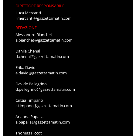
DIRETTORE RESPONSABILE
Luca Mercanti
l.mercanti@gazzettamatin.com
REDAZIONE
Alessandro Bianchet
a.bianchet@gazzettamatin.com
Danila Chenal
d.chenal@gazzettamatin.com
Erika David
e.david@gazzettamatin.com
Davide Pellegrino
d.pellegrino@gazzettamatin.com
Cinzia Timpano
c.timpano@gazzettamatin.com
Arianna Papalia
a.papalia@gazzettamatin.com
Thomas Piccot