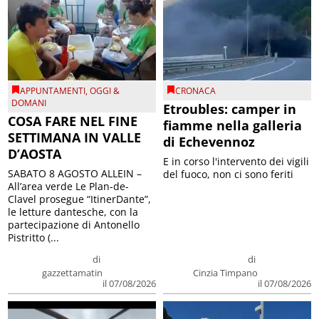
APPUNTAMENTI
,
OGGI &
CRONACA
DOMANI
Etroubles: camper in
COSA FARE NEL FINE
fiamme nella galleria
SETTIMANA IN VALLE
di Echevennoz
D’AOSTA
E in corso l'intervento dei vigili
SABATO 8 AGOSTO ALLEIN –
del fuoco, non ci sono feriti
All’area verde Le Plan-de-
Clavel prosegue “ItinerDante”,
le letture dantesche, con la
partecipazione di Antonello
Pistritto (...
di
di
gazzettamatin
Cinzia Timpano
il 07/08/2026
il 07/08/2026