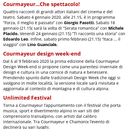
Courmayeur…Che spettacolo!
Quattro racconti di grandi attori italiani del cinema e del
teatro. Sabato 4 gennaio 2020, alle 21.15, è in programma
“Forza, il meglio è passato” con
Giorgio Pasotti.
Sabato 18
gennaio (21.15( sarà la volta di “Serata romantica” con
Michele
Placido.
Venerdì 24 gennaio (21.15) “Ti racconto una storia” con
Edoardo Leo
. Infine, sabato primo febbraio (21.15) “Itaca … il
viaggio” con
Lino Guanciale.
Courmayeur design week-end
Dal 6 al 9 febbraio 2020 la prima edizione della Courmayeur
Design Week-end si propone come una parentesi invernale di
design e cultura in una cornice di natura e benessere.
Prendendo spunto dalle tradizionali Design Week che oggi si
svolgono in molte località, la versione locale sarà rivisitata e
aggiornata al contesto di montagna e di cultura alpina.
Unlimited Festival
Torna a Courmayeur l’appuntamento con il festival che porta
musica, sport e divertimento alpino in vari siti del
comprensorio transalpino, con artisti dal calibro
internazionale. Tra Courmayeur e Chamonix l’evento di
declinerà su vari luoghi.