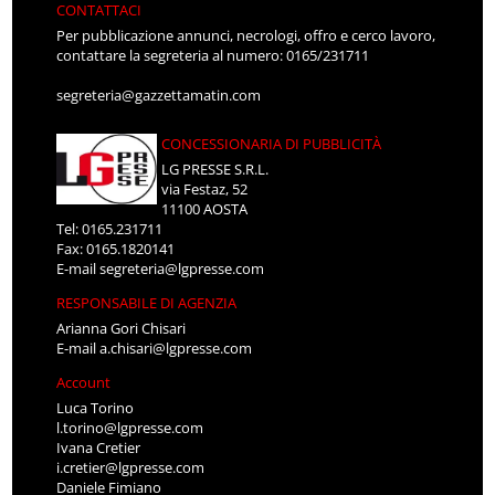
CONTATTACI
Per pubblicazione annunci, necrologi, offro e cerco lavoro,
contattare la segreteria al numero: 0165/231711
segreteria@gazzettamatin.com
CONCESSIONARIA DI PUBBLICITÀ
LG PRESSE S.R.L.
via Festaz, 52
11100 AOSTA
Tel: 0165.231711
Fax: 0165.1820141
E-mail
segreteria@lgpresse.com
RESPONSABILE DI AGENZIA
Arianna Gori Chisari
E-mail
a.chisari@lgpresse.com
Account
Luca Torino
l.torino@lgpresse.com
Ivana Cretier
i.cretier@lgpresse.com
Daniele Fimiano