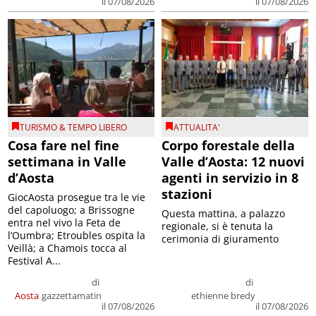
il 07/08/2026
il 07/08/2026
TURISMO & TEMPO LIBERO
ATTUALITA'
Cosa fare nel fine
Corpo forestale della
settimana in Valle
Valle d’Aosta: 12 nuovi
d’Aosta
agenti in servizio in 8
stazioni
GiocAosta prosegue tra le vie
del capoluogo; a Brissogne
Questa mattina, a palazzo
entra nel vivo la Feta de
regionale, si è tenuta la
l’Oumbra; Etroubles ospita la
cerimonia di giuramento
Veillà; a Chamois tocca al
Festival A...
di
di
Aosta
gazzettamatin
ethienne bredy
il 07/08/2026
il 07/08/2026