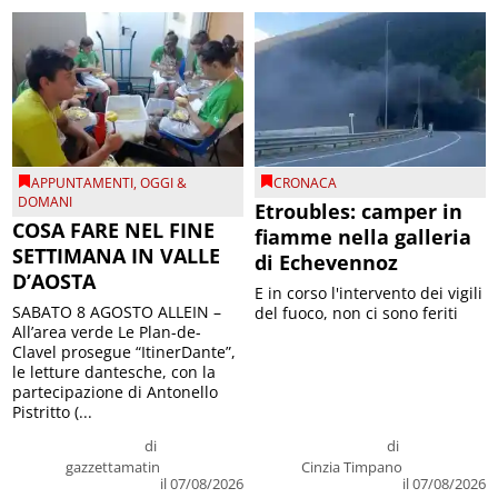
APPUNTAMENTI
,
OGGI &
CRONACA
DOMANI
Etroubles: camper in
COSA FARE NEL FINE
fiamme nella galleria
SETTIMANA IN VALLE
di Echevennoz
D’AOSTA
E in corso l'intervento dei vigili
SABATO 8 AGOSTO ALLEIN –
del fuoco, non ci sono feriti
All’area verde Le Plan-de-
Clavel prosegue “ItinerDante”,
le letture dantesche, con la
partecipazione di Antonello
Pistritto (...
di
di
gazzettamatin
Cinzia Timpano
il 07/08/2026
il 07/08/2026