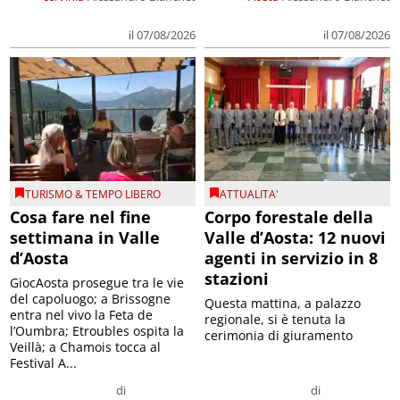
il 07/08/2026
il 07/08/2026
TURISMO & TEMPO LIBERO
ATTUALITA'
Cosa fare nel fine
Corpo forestale della
settimana in Valle
Valle d’Aosta: 12 nuovi
d’Aosta
agenti in servizio in 8
stazioni
GiocAosta prosegue tra le vie
del capoluogo; a Brissogne
Questa mattina, a palazzo
entra nel vivo la Feta de
regionale, si è tenuta la
l’Oumbra; Etroubles ospita la
cerimonia di giuramento
Veillà; a Chamois tocca al
Festival A...
di
di