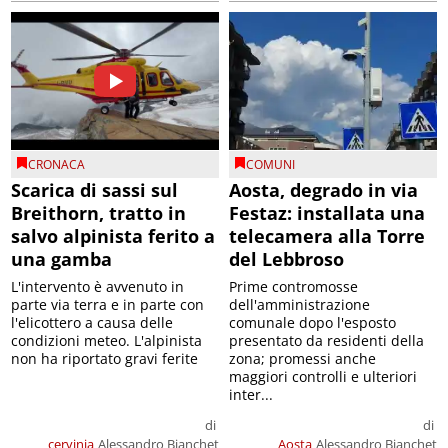
CRONACA
COMUNI
Scarica di sassi sul
Aosta, degrado in via
Breithorn, tratto in
Festaz: installata una
salvo alpinista ferito a
telecamera alla Torre
una gamba
del Lebbroso
L'intervento è avvenuto in
Prime contromosse
parte via terra e in parte con
dell'amministrazione
l'elicottero a causa delle
comunale dopo l'esposto
condizioni meteo. L'alpinista
presentato da residenti della
non ha riportato gravi ferite
zona; promessi anche
maggiori controlli e ulteriori
inter...
di
di
cervinia
Alessandro Bianchet
Aosta
Alessandro Bianchet