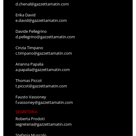
d.chenal@gazzettamatin.com
Erika David
e.david@gazzettamatin.com
Davide Pellegrino
d.pellegrino@gazzettamatin.com
Cinzia Timpano
c.timpano@gazzettamatin.com
Arianna Papalia
a.papalia@gazzettamatin.com
Thomas Piccot
t.piccot@gazzettamatin.com
Fausto Vassoney
f.vassoney@gazzettamatin.com
SEGRETERIA
Roberta Prodoti
segreteria@gazzettamatin.com
Stefania Muscolo