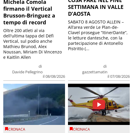
COSA FARE NEL FINE
Michela Comola
SETTIMANA IN VALLE
firmano il Vertical
D’AOSTA
Brusson-Bringuez a
tempo di record
SABATO 8 AGOSTO ALLEIN –
All’area verde Le Plan-de-
Oltre 200 atleti al via
Clavel prosegue “ItinerDante”,
dell'ultima tappa del Défì
le letture dantesche, con la
Vertical, sul podio anche
partecipazione di Antonello
Mathieu Brunod, Alex
Pistritto (...
Noussan, Miriam Di Vincenzo
e Kaitlin Allen
di
di
Davide Pellegrino
gazzettamatin
il 08/08/2026
il 07/08/2026
CRONACA
CRONACA