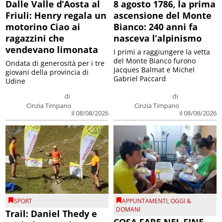
Dalle Valle d’Aosta al
8 agosto 1786, la prima
Friuli: Henry regala un
ascensione del Monte
motorino Ciao ai
Bianco: 240 anni fa
ragazzini che
nasceva l’alpinismo
vendevano limonata
I primi a raggiungere la vetta
del Monte Bianco furono
Ondata di generosità per i tre
Jacques Balmat e Michel
giovani della provincia di
Gabriel Paccard
Udine
di
di
Cinzia Timpano
Cinzia Timpano
il 08/08/2026
il 08/08/2026
SPORT
APPUNTAMENTI
,
OGGI &
DOMANI
Trail: Daniel Thedy e