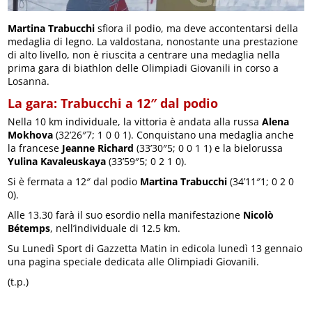
Martina Trabucchi
sfiora il podio, ma deve accontentarsi della
medaglia di legno. La valdostana, nonostante una prestazione
di alto livello, non è riuscita a centrare una medaglia nella
prima gara di biathlon delle Olimpiadi Giovanili in corso a
Losanna.
La gara: Trabucchi a 12″ dal podio
Nella 10 km individuale, la vittoria è andata alla russa
Alena
Mokhova
(32’26″7; 1 0 0 1). Conquistano una medaglia anche
la francese
Jeanne Richard
(33’30″5; 0 0 1 1) e la bielorussa
Yulina Kavaleuskaya
(33’59″5; 0 2 1 0).
Si è fermata a 12″ dal podio
Martina Trabucchi
(34’11″1; 0 2 0
0).
Alle 13.30 farà il suo esordio nella manifestazione
Nicolò
Bétemps
, nell’individuale di 12.5 km.
Su Lunedì Sport di Gazzetta Matin in edicola lunedì 13 gennaio
una pagina speciale dedicata alle Olimpiadi Giovanili.
(t.p.)