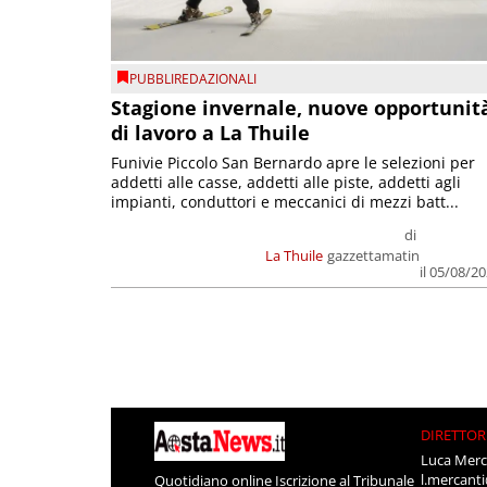
PUBBLIREDAZIONALI
Stagione invernale, nuove opportunit
di lavoro a La Thuile
Funivie Piccolo San Bernardo apre le selezioni per
addetti alle casse, addetti alle piste, addetti agli
impianti, conduttori e meccanici di mezzi batt...
di
La Thuile
gazzettamatin
il 05/08/2
DIRETTOR
Luca Merc
l.mercant
Quotidiano online Iscrizione al Tribunale