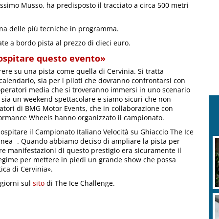
assimo Musso, ha predisposto il tracciato a circa 500 metri
una delle più tecniche in programma.
te a bordo pista al prezzo di dieci euro.
ospitare questo evento»
ere su una pista come quella di Cervinia. Si tratta
calendario, sia per i piloti che dovranno confrontarsi con
i operatori media che si troveranno immersi in uno scenario
e sia un weekend spettacolare e siamo sicuri che non
zatori di BMG Motor Events, che in collaborazione con
formance Wheels hanno organizzato il campionato.
 ospitare il Campionato Italiano Velocità su Ghiaccio The Ice
linea -. Quando abbiamo deciso di ampliare la pista per
M
re manifestazioni di questo prestigio era sicuramente il
a
 regime per mettere in piedi un grande show che possa
ica di Cervinia».
giorni sul
sito
di The Ice Challenge.