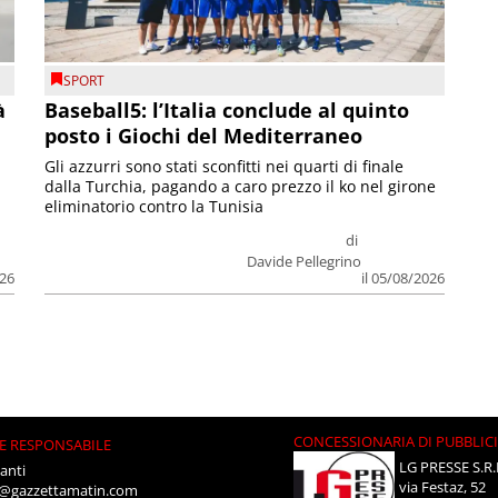
SPORT
à
Baseball5: l’Italia conclude al quinto
posto i Giochi del Mediterraneo
Gli azzurri sono stati sconfitti nei quarti di finale
dalla Turchia, pagando a caro prezzo il ko nel girone
eliminatorio contro la Tunisia
di
Davide Pellegrino
026
il 05/08/2026
CONCESSIONARIA DI PUBBLIC
E RESPONSABILE
LG PRESSE S.R.
anti
via Festaz, 52
i@gazzettamatin.com