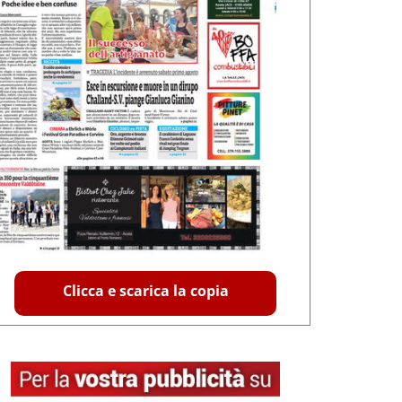
Clicca e scarica la copia