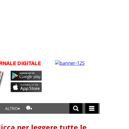
ALTRO
licca per leggere tutte le