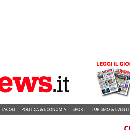
TTACOLI
POLITICA & ECONOMIA
SPORT
TURISMO & EVENTI
C