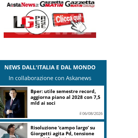
NEWS DALL'ITALIA E DAL MONDO
In collaborazione con Askanews
it: iter Fondo strade Piccoli Comuni
vviato, termini non ancora decorrenti
il 05/08/2026
Banco Bpm, Castagna: Agricole
Italia? Valuteremo, ritengo
fusione molto solida