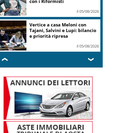
il 05/08/2026
Conti pubblici, Governo
incassa sì su clausola Ue. Lega
ottiene modifica a risoluzione
il 05/08/2026
❮
❯