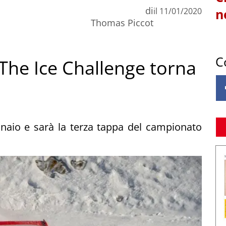
di
il
11/01/2020
n
Thomas Piccot
C
 The Ice Challenge torna
nnaio e sarà la terza tappa del campionato