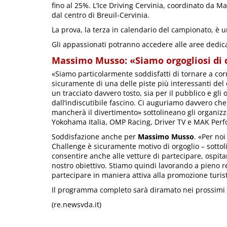
fino al 25%. L’Ice Driving Cervinia, coordinato da M
dal centro di Breuil-Cervinia.
La prova, la terza in calendario del campionato, è 
Gli appassionati potranno accedere alle aree dedica
Massimo Musso: «Siamo orgogliosi di 
«Siamo particolarmente soddisfatti di tornare a corr
sicuramente di una delle piste più interessanti del 
un tracciato davvero tosto, sia per il pubblico e gl
dall’indiscutibile fascino. Ci auguriamo davvero ch
mancherà il divertimento» sottolineano gli organiz
Yokohama Italia, OMP Racing, Driver TV e MAK Per
Soddisfazione anche per
Massimo Musso
. «Per noi
Challenge è sicuramente motivo di orgoglio – sotto
consentire anche alle vetture di partecipare, ospita
nostro obiettivo. Stiamo quindi lavorando a pieno
partecipare in maniera attiva alla promozione turist
Il programma completo sarà diramato nei prossimi 
(re.newsvda.it)