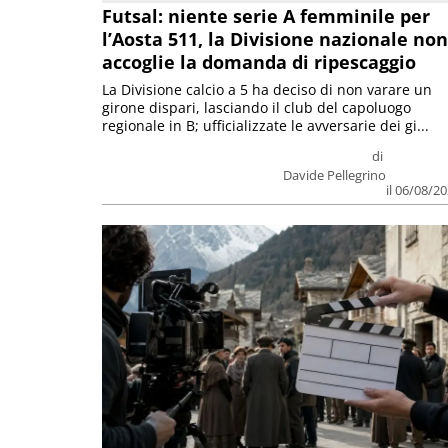
Futsal: niente serie A femminile per
l’Aosta 511, la Divisione nazionale non
accoglie la domanda di ripescaggio
La Divisione calcio a 5 ha deciso di non varare un
girone dispari, lasciando il club del capoluogo
regionale in B; ufficializzate le avversarie dei gi...
di
Davide Pellegrino
il 06/08/2