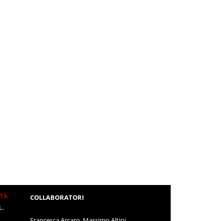
ITÀ
COLLABORATORI
L.
Francesca Arcaro, Massimo Altini,