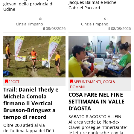
Jacques Balmat e Michel
giovani della provincia di
Gabriel Paccard
Udine
di
di
Cinzia Timpano
Cinzia Timpano
il 08/08/2026
il 08/08/2026
SPORT
APPUNTAMENTI
,
OGGI &
DOMANI
Trail: Daniel Thedy e
COSA FARE NEL FINE
Michela Comola
SETTIMANA IN VALLE
firmano il Vertical
D’AOSTA
Brusson-Bringuez a
tempo di record
SABATO 8 AGOSTO ALLEIN –
All’area verde Le Plan-de-
Oltre 200 atleti al via
Clavel prosegue “ItinerDante”,
dell'ultima tappa del Défì
le letture dantesche, con la