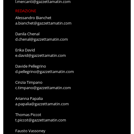
l.mercanti@gazzettamatin.com
REDAZIONE
Alessandro Bianchet
a.bianchet@gazzettamatin.com
Danila Chenal
d.chenal@gazzettamatin.com
Erika David
e.david@gazzettamatin.com
Davide Pellegrino
d.pellegrino@gazzettamatin.com
Cinzia Timpano
c.timpano@gazzettamatin.com
Arianna Papalia
a.papalia@gazzettamatin.com
Thomas Piccot
t.piccot@gazzettamatin.com
Fausto Vassoney