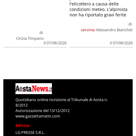
l'elicottero a causa delle
condizioni meteo. L'alpinista
non ha riportato gravi ferite
di
cervinia
Alessandro Bianchet
di
Cinzia Timpano
il 07/08/2026
il 07/08/2026
Quotidiano online Iscrizione al Tribunale di Aosta n.
8/2012
Autorizzazione del 13/12/2012
www.gazzettamatin.com
Editore
LG PRESSE S.R.L.