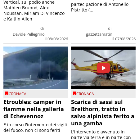
Vertical, sul podio anche
partecipazione di Antonello
Mathieu Brunod, Alex
Pistritto (...
Noussan, Miriam Di Vincenzo
e Kaitlin Allen
di
di
Davide Pellegrino
gazzettamatin
il 08/08/2026
il 07/08/2026
CRONACA
CRONACA
Etroubles: camper in
Scarica di sassi sul
fiamme nella galleria
Breithorn, tratto in
di Echevennoz
salvo alpinista ferito a
una gamba
E in corso l'intervento dei vigili
del fuoco, non ci sono feriti
L'intervento è avvenuto in
parte via terra e in parte con