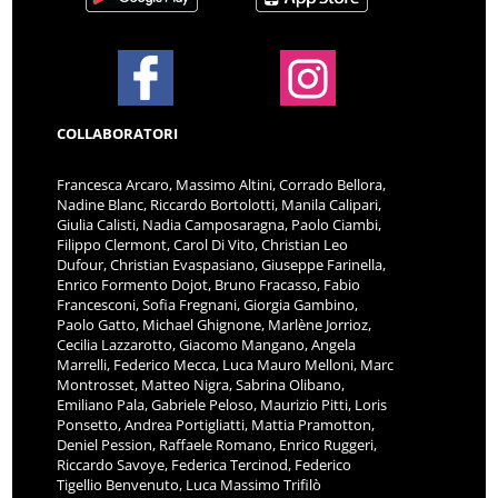
COLLABORATORI
Francesca Arcaro, Massimo Altini, Corrado Bellora,
Nadine Blanc, Riccardo Bortolotti, Manila Calipari,
Giulia Calisti, Nadia Camposaragna, Paolo Ciambi,
Filippo Clermont, Carol Di Vito, Christian Leo
Dufour, Christian Evaspasiano, Giuseppe Farinella,
Enrico Formento Dojot, Bruno Fracasso, Fabio
Francesconi, Sofia Fregnani, Giorgia Gambino,
Paolo Gatto, Michael Ghignone, Marlène Jorrioz,
Cecilia Lazzarotto, Giacomo Mangano, Angela
Marrelli, Federico Mecca, Luca Mauro Melloni, Marc
Montrosset, Matteo Nigra, Sabrina Olibano,
Emiliano Pala, Gabriele Peloso, Maurizio Pitti, Loris
Ponsetto, Andrea Portigliatti, Mattia Pramotton,
Deniel Pession, Raffaele Romano, Enrico Ruggeri,
Riccardo Savoye, Federica Tercinod, Federico
Tigellio Benvenuto, Luca Massimo Trifilò