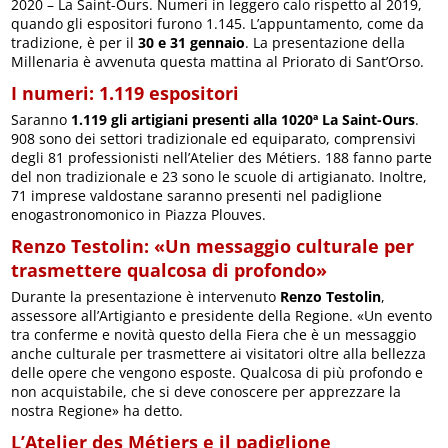
2020 – La Saint-Ours. Numeri in leggero calo rispetto al 2019,
quando gli espositori furono 1.145. L’appuntamento, come da
tradizione, è per il
30 e 31 gennaio
. La presentazione della
Millenaria è avvenuta questa mattina al Priorato di Sant’Orso.
I numeri: 1.119 espositori
Saranno
1.119 gli artigiani presenti alla 1020ª La Saint-Ours
.
908 sono dei settori tradizionale ed equiparato, comprensivi
degli 81 professionisti nell’Atelier des Métiers. 188 fanno parte
del non tradizionale e 23 sono le scuole di artigianato. Inoltre,
71 imprese valdostane saranno presenti nel padiglione
enogastronomonico in Piazza Plouves.
Renzo Testolin: «Un messaggio culturale per
trasmettere qualcosa di profondo»
Durante la presentazione è intervenuto
Renzo Testolin
,
assessore all’Artigianto e presidente della Regione. «Un evento
tra conferme e novità questo della Fiera che è un messaggio
anche culturale per trasmettere ai visitatori oltre alla bellezza
delle opere che vengono esposte. Qualcosa di più profondo e
non acquistabile, che si deve conoscere per apprezzare la
nostra Regione» ha detto.
L’Atelier des Métiers e il padiglione