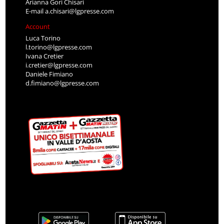
Arianna Gori Chisari
E-mail
a.chisari@lgpresse.com
Account
Luca Torino
l.torino@lgpresse.com
Ivana Cretier
i.cretier@lgpresse.com
Daniele Fimiano
d.fimiano@lgpresse.com