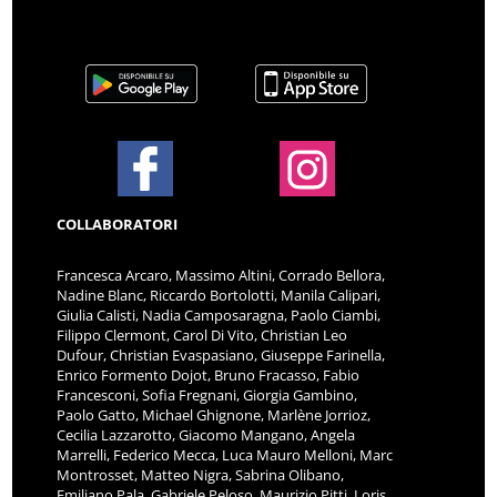
COLLABORATORI
Francesca Arcaro, Massimo Altini, Corrado Bellora,
Nadine Blanc, Riccardo Bortolotti, Manila Calipari,
Giulia Calisti, Nadia Camposaragna, Paolo Ciambi,
Filippo Clermont, Carol Di Vito, Christian Leo
Dufour, Christian Evaspasiano, Giuseppe Farinella,
Enrico Formento Dojot, Bruno Fracasso, Fabio
Francesconi, Sofia Fregnani, Giorgia Gambino,
Paolo Gatto, Michael Ghignone, Marlène Jorrioz,
Cecilia Lazzarotto, Giacomo Mangano, Angela
Marrelli, Federico Mecca, Luca Mauro Melloni, Marc
Montrosset, Matteo Nigra, Sabrina Olibano,
Emiliano Pala, Gabriele Peloso, Maurizio Pitti, Loris