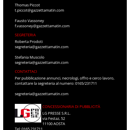
Thomas Piccot
t.piccot@gazzettamatin.com
Fausto Vassoney
f.vassoney@gazzettamatin.com
SEGRETERIA
Roberta Prodoti
segreteria@gazzettamatin.com
Stefania Muscolo
segreteria@gazzettamatin.com
CONTATTACI
Per pubblicazione annunci, necrologi, offro e cerco lavoro,
contattare la segreteria al numero: 0165/231711
segreteria@gazzettamatin.com
CONCESSIONARIA DI PUBBLICITÀ
LG PRESSE S.R.L.
via Festaz, 52
11100 AOSTA
Tel: 0165.231711