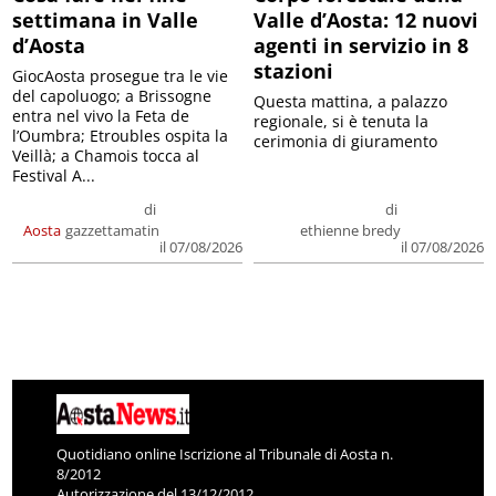
settimana in Valle
Valle d’Aosta: 12 nuovi
d’Aosta
agenti in servizio in 8
stazioni
GiocAosta prosegue tra le vie
del capoluogo; a Brissogne
Questa mattina, a palazzo
entra nel vivo la Feta de
regionale, si è tenuta la
l’Oumbra; Etroubles ospita la
cerimonia di giuramento
Veillà; a Chamois tocca al
Festival A...
di
di
Aosta
gazzettamatin
ethienne bredy
il 07/08/2026
il 07/08/2026
Quotidiano online Iscrizione al Tribunale di Aosta n.
8/2012
Autorizzazione del 13/12/2012