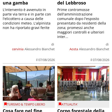
una gamba
del Lebbroso
L'intervento è avvenuto in
Prime contromosse
parte via terra e in parte con
dell'amministrazione
l'elicottero a causa delle
comunale dopo l'esposto
condizioni meteo. L'alpinista
presentato da residenti della
non ha riportato gravi ferite
zona; promessi anche
maggiori controlli e ulteriori
inter...
di
di
cervinia
Alessandro Bianchet
Aosta
Alessandro Bianchet
il 07/08/2026
il 07/08/2026
TURISMO & TEMPO LIBERO
ATTUALITA'
Cosa fare nel fine
Corpo forestale della