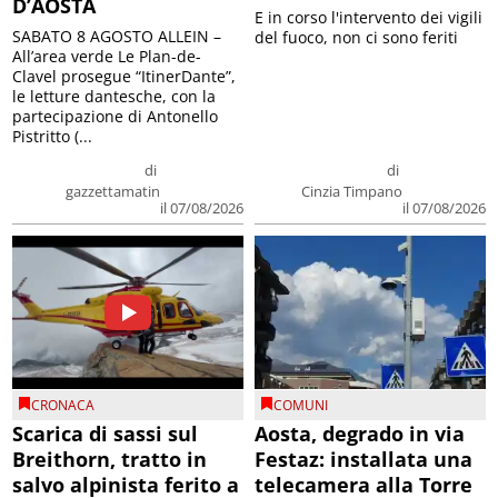
D’AOSTA
E in corso l'intervento dei vigili
SABATO 8 AGOSTO ALLEIN –
del fuoco, non ci sono feriti
All’area verde Le Plan-de-
Clavel prosegue “ItinerDante”,
le letture dantesche, con la
partecipazione di Antonello
Pistritto (...
di
di
gazzettamatin
Cinzia Timpano
il 07/08/2026
il 07/08/2026
CRONACA
COMUNI
Scarica di sassi sul
Aosta, degrado in via
Breithorn, tratto in
Festaz: installata una
salvo alpinista ferito a
telecamera alla Torre