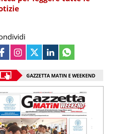
otizie
ondividi
GAZZETTA MATIN E WEEKEND