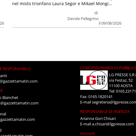
nel misto trionfano Laura Segor e Mikael Mongi...
di
Davide Pellegrino
026
il 09/08/2026
CONCESSIONARIA DI PUBBLIC
E RESPONSABILE
LG PRESSE S.R.
anti
via Festaz, 52
i@gazzettamatin.com
11100 AOSTA
NE
Tel: 0165.2317
Fax: 0165.1820141
o Bianchet
E-mail
segreteria@lgpresse.co
t@gazzettamatin.com
RESPONSABILE DI AGENZIA
enal
Arianna Gori Chisari
gazzettamatin.com
E-mail
a.chisari@lgpresse.com
d
Account
azzettamatin.com