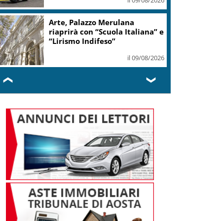
Arte, Palazzo Merulana
riaprirà con “Scuola Italiana” e
“Lirismo Indifeso”
il 09/08/2026
❮
❯