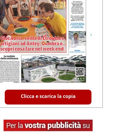
Clicca e scarica la copia