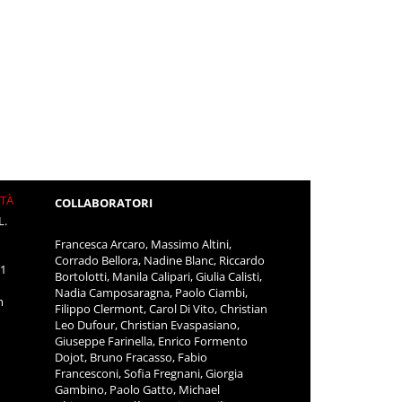
ITÀ
COLLABORATORI
L.
Francesca Arcaro, Massimo Altini,
Corrado Bellora, Nadine Blanc, Riccardo
11
Bortolotti, Manila Calipari, Giulia Calisti,
Nadia Camposaragna, Paolo Ciambi,
m
Filippo Clermont, Carol Di Vito, Christian
Leo Dufour, Christian Evaspasiano,
Giuseppe Farinella, Enrico Formento
Dojot, Bruno Fracasso, Fabio
Francesconi, Sofia Fregnani, Giorgia
Gambino, Paolo Gatto, Michael