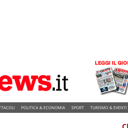
TTACOLI
POLITICA & ECONOMIA
SPORT
TURISMO & EVENTI
C