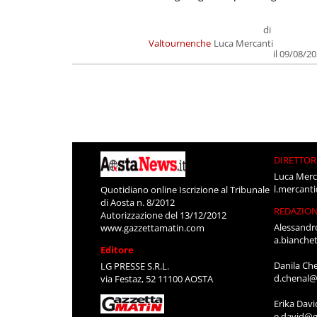
di
Valtournenche
Luca Mercanti
il 09/08/2
DIRETTOR
Luca Merc
l.mercant
Quotidiano online Iscrizione al Tribunale
di Aosta n. 8/2012
REDAZIO
Autorizzazione del 13/12/2012
Alessandr
www.gazzettamatin.com
a.bianche
Editore
Danila Ch
LG PRESSE S.R.L.
d.chenal@
via Festaz, 52 11100 AOSTA
Erika Davi
e.david@g