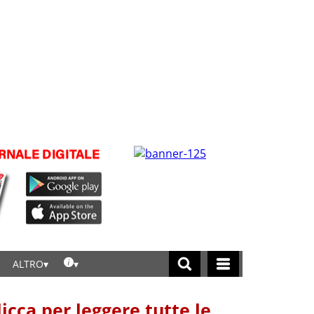
ALTRO
licca per leggere tutte le