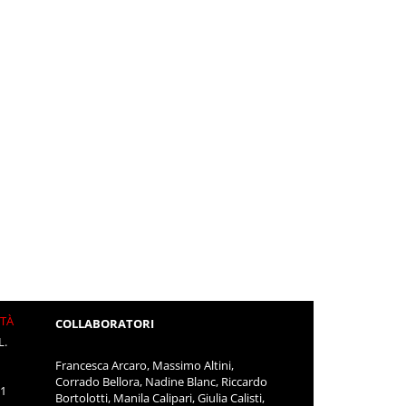
ITÀ
COLLABORATORI
L.
Francesca Arcaro, Massimo Altini,
Corrado Bellora, Nadine Blanc, Riccardo
11
Bortolotti, Manila Calipari, Giulia Calisti,