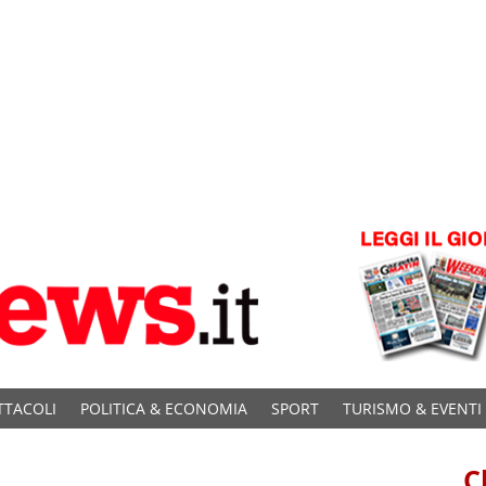
TTACOLI
POLITICA & ECONOMIA
SPORT
TURISMO & EVENTI
C