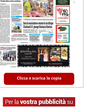
Clicca e scarica la copia