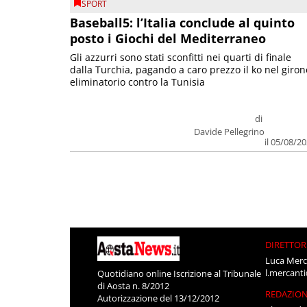
SPORT
Baseball5: l’Italia conclude al quinto
posto i Giochi del Mediterraneo
Gli azzurri sono stati sconfitti nei quarti di finale
dalla Turchia, pagando a caro prezzo il ko nel giron
eliminatorio contro la Tunisia
di
Davide Pellegrino
il 05/08/2
DIRETTOR
Luca Merc
l.mercant
Quotidiano online Iscrizione al Tribunale
di Aosta n. 8/2012
REDAZIO
Autorizzazione del 13/12/2012