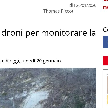
di
il
20/01/2020
n
Thomas Piccot
C
i droni per monitorare la
a di oggi, lunedì 20 gennaio