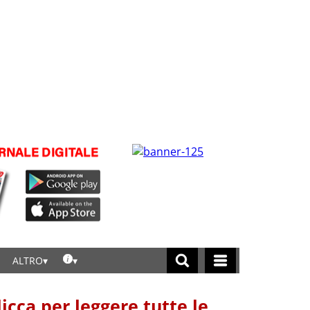
ALTRO
licca per leggere tutte le