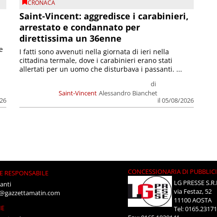
CRONACA
Saint-Vincent: aggredisce i carabinieri,
arrestato e condannato per
direttissima un 36enne
e
I fatti sono avvenuti nella giornata di ieri nella
cittadina termale, dove i carabinieri erano stati
allertati per un uomo che disturbava i passanti. ...
di
Saint-Vincent
Alessandro Bianchet
026
il 05/08/2026
CONCESSIONARIA DI PUBBLIC
E RESPONSABILE
LG PRESSE S.R.
anti
via Festaz, 52
i@gazzettamatin.com
11100 AOSTA
NE
Tel: 0165.2317