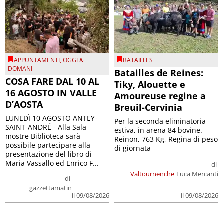
APPUNTAMENTI
,
OGGI &
BATAILLES
DOMANI
Batailles de Reines:
COSA FARE DAL 10 AL
Tiky, Alouette e
16 AGOSTO IN VALLE
Amoureuse regine a
D’AOSTA
Breuil-Cervinia
LUNEDÌ 10 AGOSTO ANTEY-
Per la seconda eliminatoria
SAINT-ANDRÉ - Alla Sala
estiva, in arena 84 bovine.
mostre Biblioteca sarà
Reinon, 763 Kg, Regina di peso
possibile partecipare alla
di giornata
presentazione del libro di
Maria Vassallo ed Enrico F...
di
Valtournenche
Luca Mercanti
di
gazzettamatin
il 09/08/2026
il 09/08/2026