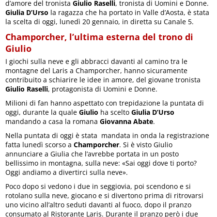
d’amore del tronista
Giulio Raselli
, tronista di Uomini e Donne.
Giulia D’Urso
la ragazza che ha portato in Valle d’Aosta, è stata
la scelta di oggi, lunedì 20 gennaio, in diretta su Canale 5.
Champorcher, l’ultima esterna del trono di
Giulio
I giochi sulla neve e gli abbracci davanti al camino tra le
montagne del Laris a Champorcher, hanno sicuramente
contribuito a schiarire le idee in amore, del giovane tronista
Giulio Raselli
, protagonista di Uomini e Donne.
Milioni di fan hanno aspettato con trepidazione la puntata di
oggi, durante la quale
Giulio
ha scelto
Giulia D’Urso
mandando a casa la romana
Giovanna Abate
.
Nella puntata di oggi è stata mandata in onda la registrazione
fatta lunedì scorso a
Champorcher
. Si è visto Giulio
annunciare a Giulia che l’avrebbe portata in un posto
bellissimo in montagna, sulla neve: «Sai oggi dove ti porto?
Oggi andiamo a divertirci sulla neve».
Poco dopo si vedono i due in seggiovia, poi scendono e si
rotolano sulla neve, giocano e si divertono prima di ritrovarsi
uno vicino all’altro seduti davanti al fuoco, dopo il pranzo
consumato al Ristorante Laris. Durante il pranzo però i due