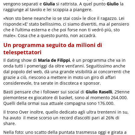
vengono separati e
Giulia
si rattrista. A quel punto
Giulio
la
raggiunge al tavolo e lei scoppia a piangere.
«Non sto bene neanche io se stai così» le dice il ragazzo. Lei
risponde:«E’ stato bellissimo, ci siamo divertiti, ma al pensiero
che è l’ultima esterna e che poi forse non ti vedrò più, sto
male». Cosa che a questo punto, non accadrà.
Un programma seguito da milioni di
telespettatori
Il dating show di
Maria de Filippi
, è un programma che va in
onda tutti i pomeriggi da oltre vent’anni. Seguitissimo anche
dal popolo del web, dà una grande visibilità ai concorrenti che
grazie a ciò, riescono a mettere in moto un giro di affari
considerevole, tra serate in discoteca e sponsor.
Basti pensare che i follower sui social di
Giulio Raselli
, 29enne
piemontese ex giocatore di basket, sono al momento 264.000.
Quelli della ormai sua attuale compagna sono 176.000.
Il trono Over inoltre, quello dedicato agli ultra trentenni in su,
ha avuto il mese scorso un record d’ascolti pari al 26% di
share.
Nella foto: uno scatto della puntata trasmessa oggi e girata a