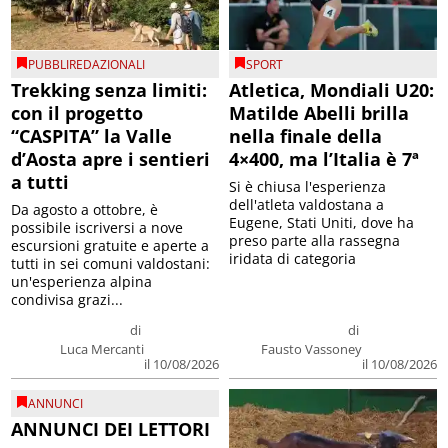
PUBBLIREDAZIONALI
SPORT
Trekking senza limiti:
Atletica, Mondiali U20:
con il progetto
Matilde Abelli brilla
“CASPITA” la Valle
nella finale della
d’Aosta apre i sentieri
4×400, ma l’Italia è 7ª
a tutti
Si è chiusa l'esperienza
dell'atleta valdostana a
Da agosto a ottobre, è
Eugene, Stati Uniti, dove ha
possibile iscriversi a nove
preso parte alla rassegna
escursioni gratuite e aperte a
iridata di categoria
tutti in sei comuni valdostani:
un'esperienza alpina
condivisa grazi...
di
di
Luca Mercanti
Fausto Vassoney
il 10/08/2026
il 10/08/2026
ANNUNCI
ANNUNCI DEI LETTORI