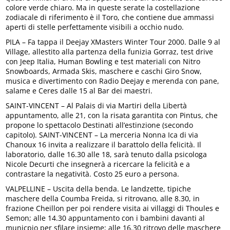
colore verde chiaro. Ma in queste serate la costellazione
zodiacale di riferimento è il Toro, che contiene due ammassi
aperti di stelle perfettamente visibili a occhio nudo.
PILA – Fa tappa il Deejay XMasters Winter Tour 2000. Dalle 9 al
Village, allestito alla partenza della funizia Gorraz, test drive
con Jeep Italia, Human Bowling e test materiali con Nitro
Snowboards, Armada Skis, maschere e caschi Giro Snow,
musica e divertimento con Radio Deejay e merenda con pane,
salame e Ceres dalle 15 al Bar dei maestri.
SAINT-VINCENT – Al Palais di via Martiri della Libertà
appuntamento, alle 21, con la risata garantita con Pintus, che
propone lo spettacolo Destinati all’estinzione (secondo
capitolo). SAINT-VINCENT – La merceria Nonna Ica di via
Chanoux 16 invita a realizzare il barattolo della felicità. Il
laboratorio, dalle 16.30 alle 18, sarà tenuto dalla psicologa
Nicole Decurti che insegnerà a ricercare la felicità e a
contrastare la negatività. Costo 25 euro a persona.
VALPELLINE – Uscita della benda. Le landzette, tipiche
maschere della Coumba Freida, si ritrovano, alle 8.30, in
frazione Cheillon per poi rendere visita ai villaggi di Thoules e
Semon; alle 14.30 appuntamento con i bambini davanti al
municpio per sfilare insieme; alle 16.30 ritrovo delle maschere