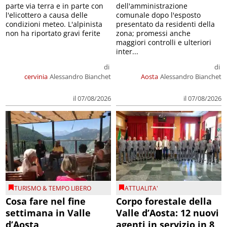
parte via terra e in parte con
dell'amministrazione
l'elicottero a causa delle
comunale dopo l'esposto
condizioni meteo. L'alpinista
presentato da residenti della
non ha riportato gravi ferite
zona; promessi anche
maggiori controlli e ulteriori
inter...
di
di
cervinia
Alessandro Bianchet
Aosta
Alessandro Bianchet
il 07/08/2026
il 07/08/2026
TURISMO & TEMPO LIBERO
ATTUALITA'
Cosa fare nel fine
Corpo forestale della
settimana in Valle
Valle d’Aosta: 12 nuovi
d’Aosta
agenti in servizio in 8