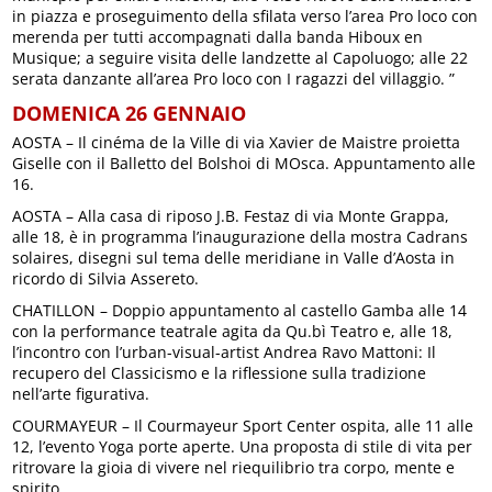
in piazza e proseguimento della sfilata verso l’area Pro loco con
merenda per tutti accompagnati dalla banda Hiboux en
Musique; a seguire visita delle landzette al Capoluogo; alle 22
serata danzante all’area Pro loco con I ragazzi del villaggio. ”
DOMENICA 26 GENNAIO
AOSTA – Il cinéma de la Ville di via Xavier de Maistre proietta
Giselle con il Balletto del Bolshoi di MOsca. Appuntamento alle
16.
AOSTA – Alla casa di riposo J.B. Festaz di via Monte Grappa,
alle 18, è in programma l’inaugurazione della mostra Cadrans
solaires, disegni sul tema delle meridiane in Valle d’Aosta in
ricordo di Silvia Assereto.
CHATILLON – Doppio appuntamento al castello Gamba alle 14
con la performance teatrale agita da Qu.bì Teatro e, alle 18,
l’incontro con l’urban-visual-artist Andrea Ravo Mattoni: Il
recupero del Classicismo e la riflessione sulla tradizione
nell’arte figurativa.
COURMAYEUR – Il Courmayeur Sport Center ospita, alle 11 alle
12, l’evento Yoga porte aperte. Una proposta di stile di vita per
ritrovare la gioia di vivere nel riequilibrio tra corpo, mente e
spirito.