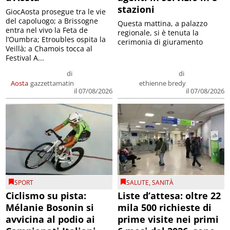
stazioni
GiocAosta prosegue tra le vie
del capoluogo; a Brissogne
Questa mattina, a palazzo
entra nel vivo la Feta de
regionale, si è tenuta la
l’Oumbra; Etroubles ospita la
cerimonia di giuramento
Veillà; a Chamois tocca al
Festival A...
di
di
Aosta
gazzettamatin
ethienne bredy
il 07/08/2026
il 07/08/2026
SPORT
SALUTE
,
SANITÀ
Ciclismo su pista:
Liste d’attesa: oltre 22
Mélanie Bosonin si
mila 500 richieste di
avvicina al podio ai
prime visite nei primi