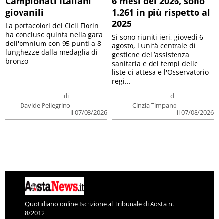
Campionati Italiani
6 mesi del 2026, sono
giovanili
1.261 in più rispetto al
2025
La portacolori del Cicli Fiorin
ha concluso quinta nella gara
Si sono riuniti ieri, giovedì 6
dell'omnium con 95 punti a 8
agosto, l'Unità centrale di
lunghezze dalla medaglia di
gestione dell’assistenza
bronzo
sanitaria e dei tempi delle
liste di attesa e l'Osservatorio
regi...
di
di
Davide Pellegrino
Cinzia Timpano
il 07/08/2026
il 07/08/2026
Quotidiano online Iscrizione al Tribunale di Aosta n.
8/2012