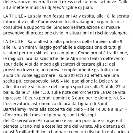
delle vacanze invernali con il dress code a tema sci-neve. Dalle
23 a mettere musica i dj Alex Virgili e dj Juan.
LA THUILE – La sala manifestazioni Arly ospita, alle 18, la serata
informativa sulle Commissioni locali valanghe, organi tecnici
consultivi a supporto del Sindaco nell’attuazione di misure
preventive di protezione civile in situazioni di rischio valanghe.
LA THUILE – Sarà allestito alla partenza delle funivie, dalle 9
alle 16, un mini villaggio gonfiabile a disposizione di tutti gli
sciatori per uno ski test da campioni. Come ormai è tradizione,
le migliori località sciistiche delle Alpi sono teatro dell’evento
Tour delle Alpi dà modo agli sciatori di testare gli sci del
prossimo inverno; una prova completamente gratuita, che
aiuta chi vuole aggiornare i suoi attrezzi ad effettuare una
scelta più consapevole. NUS – Nel padiglione la Dolce Vita
allestito nelle vicinanze del campo sportivo sulla Statale 27 si
balla, dalle 21 alle 1.30, sulle note dell’orchestra La Dolce vita.
Ingresso: 10 euro per gli uomini e 5 euro per le donne. NUS –
L’osservatorio astronomico di località Lignan di Saint-
Barthélemy invita alla scoperta del cielo – alle 14.30 e alle 21 –
d’inverno. Nel mese di gennaio, con i telescopi
dell’Osservatorio Astronomico è ancora possibile scorgere il
pianeta Urano, nella costellazione dell’Ariete. Alla distanza di
quasi 3 miliardi di km, ci appare come un dischetto dal curioso