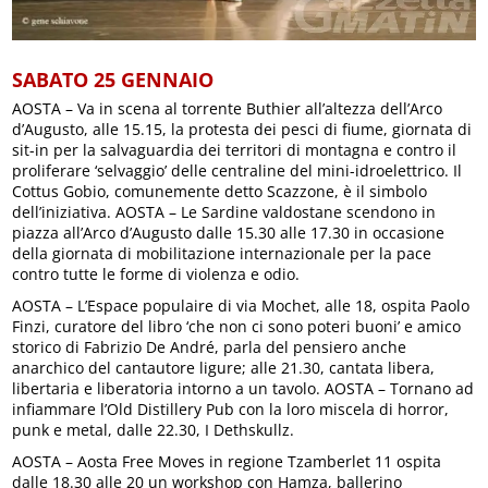
SABATO 25 GENNAIO
AOSTA – Va in scena al torrente Buthier all’altezza dell’Arco
d’Augusto, alle 15.15, la protesta dei pesci di fiume, giornata di
sit-in per la salvaguardia dei territori di montagna e contro il
proliferare ‘selvaggio’ delle centraline del mini-idroelettrico. Il
Cottus Gobio, comunemente detto Scazzone, è il simbolo
dell’iniziativa. AOSTA – Le Sardine valdostane scendono in
piazza all’Arco d’Augusto dalle 15.30 alle 17.30 in occasione
della giornata di mobilitazione internazionale per la pace
contro tutte le forme di violenza e odio.
AOSTA – L’Espace populaire di via Mochet, alle 18, ospita Paolo
Finzi, curatore del libro ‘che non ci sono poteri buoni’ e amico
storico di Fabrizio De André, parla del pensiero anche
anarchico del cantautore ligure; alle 21.30, cantata libera,
libertaria e liberatoria intorno a un tavolo. AOSTA – Tornano ad
infiammare l’Old Distillery Pub con la loro miscela di horror,
punk e metal, dalle 22.30, I Dethskullz.
AOSTA – Aosta Free Moves in regione Tzamberlet 11 ospita
dalle 18.30 alle 20 un workshop con Hamza, ballerino