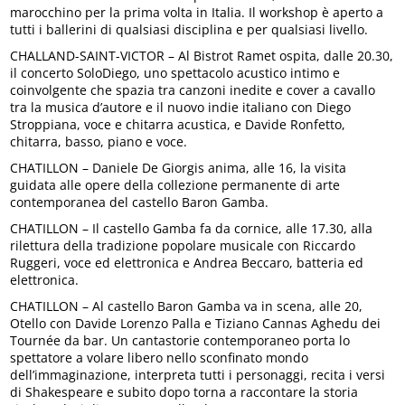
marocchino per la prima volta in Italia. Il workshop è aperto a
tutti i ballerini di qualsiasi disciplina e per qualsiasi livello.
CHALLAND-SAINT-VICTOR – Al Bistrot Ramet ospita, dalle 20.30,
il concerto SoloDiego, uno spettacolo acustico intimo e
coinvolgente che spazia tra canzoni inedite e cover a cavallo
tra la musica d’autore e il nuovo indie italiano con Diego
Stroppiana, voce e chitarra acustica, e Davide Ronfetto,
chitarra, basso, piano e voce.
CHATILLON – Daniele De Giorgis anima, alle 16, la visita
guidata alle opere della collezione permanente di arte
contemporanea del castello Baron Gamba.
CHATILLON – Il castello Gamba fa da cornice, alle 17.30, alla
rilettura della tradizione popolare musicale con Riccardo
Ruggeri, voce ed elettronica e Andrea Beccaro, batteria ed
elettronica.
CHATILLON – Al castello Baron Gamba va in scena, alle 20,
Otello con Davide Lorenzo Palla e Tiziano Cannas Aghedu dei
Tournée da bar. Un cantastorie contemporaneo porta lo
spettatore a volare libero nello sconfinato mondo
dell’immaginazione, interpreta tutti i personaggi, recita i versi
di Shakespeare e subito dopo torna a raccontare la storia