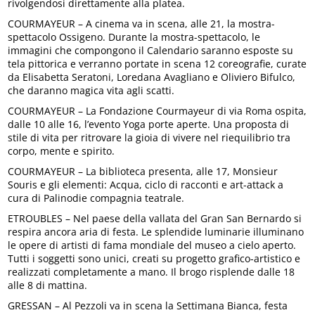
rivolgendosi direttamente alla platea.
COURMAYEUR – A cinema va in scena, alle 21, la mostra-
spettacolo Ossigeno. Durante la mostra-spettacolo, le
immagini che compongono il Calendario saranno esposte su
tela pittorica e verranno portate in scena 12 coreografie, curate
da Elisabetta Seratoni, Loredana Avagliano e Oliviero Bifulco,
che daranno magica vita agli scatti.
COURMAYEUR – La Fondazione Courmayeur di via Roma ospita,
dalle 10 alle 16, l’evento Yoga porte aperte. Una proposta di
stile di vita per ritrovare la gioia di vivere nel riequilibrio tra
corpo, mente e spirito.
COURMAYEUR – La biblioteca presenta, alle 17, Monsieur
Souris e gli elementi: Acqua, ciclo di racconti e art-attack a
cura di Palinodie compagnia teatrale.
ETROUBLES – Nel paese della vallata del Gran San Bernardo si
respira ancora aria di festa. Le splendide luminarie illuminano
le opere di artisti di fama mondiale del museo a cielo aperto.
Tutti i soggetti sono unici, creati su progetto grafico-artistico e
realizzati completamente a mano. Il brogo risplende dalle 18
alle 8 di mattina.
GRESSAN – Al Pezzoli va in scena la Settimana Bianca, festa