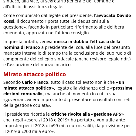
sindaco, alla vice, al segretario generale del Comune e
all’ufficio di assistenza legale.
Come comunicato dal legale del presidente,
l’avvocato Davide
Rossi
, il documento riporta tutte «le deduzioni sulla
questione», facendo in particolare riferimento alle delibera
emendata, approvata nell’ultimo consiglio.
In questa, infatti, veniva
messa in dubbio l’efficacia della
nomina di Franco
a presidente del cda, alla luce del presunto
mancato intervallo di tempo tra la conclusione del suo ruolo di
componente del collegio sindacale (anche revisore legale ndr.)
e l’assunzione del nuovo incarico.
Mirato attacco politico
Secondo
Carlo Franco
, tutto il caso sollevato non è che
«un
mirato attacco politico»
, legato alla vicinanza delle
«prossime
elezioni comunali»
, ma anche al momento in cui la sua
«governance» era in procinto di presentare «i risultati concreti
della gestione oculata».
Il presidente ricorda le
critiche rivolte alla «gestione APS»
che, negli «esercizi 2018 e 2019» ha portato a «un utile ante
imposte» per il 2018 di «99 mila euro», saliti, da previsione per
il 2019 a «200 mila euro».