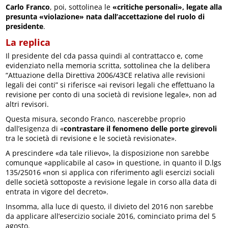
Carlo Franco
, poi, sottolinea le
«critiche personali», legate alla
presunta «violazione» nata dall’accettazione del ruolo di
presidente
.
La replica
Il presidente del cda passa quindi al contrattacco e, come
evidenziato nella memoria scritta, sottolinea che la delibera
“Attuazione della Direttiva 2006/43CE relativa alle revisioni
legali dei conti” si riferisce «ai revisori legali che effettuano la
revisione per conto di una società di revisione legale», non ad
altri revisori.
Questa misura, secondo Franco, nascerebbe proprio
dall’esigenza di «
contrastare il fenomeno delle porte girevoli
tra le società di revisione e le società revisionate».
A prescindere «da tale rilievo», la disposizione non sarebbe
comunque «applicabile al caso» in questione, in quanto il D.lgs
135/25016 «non si applica con riferimento agli esercizi sociali
delle società sottoposte a revisione legale in corso alla data di
entrata in vigore del decreto».
Insomma, alla luce di questo, il divieto del 2016 non sarebbe
da applicare all’esercizio sociale 2016, cominciato prima del 5
agosto.