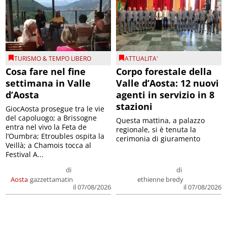
TURISMO & TEMPO LIBERO
ATTUALITA'
Cosa fare nel fine
Corpo forestale della
settimana in Valle
Valle d’Aosta: 12 nuovi
d’Aosta
agenti in servizio in 8
stazioni
GiocAosta prosegue tra le vie
del capoluogo; a Brissogne
Questa mattina, a palazzo
entra nel vivo la Feta de
regionale, si è tenuta la
l’Oumbra; Etroubles ospita la
cerimonia di giuramento
Veillà; a Chamois tocca al
Festival A...
di
di
Aosta
gazzettamatin
ethienne bredy
il 07/08/2026
il 07/08/2026