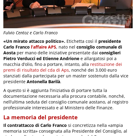
Fulvio Centoz e Carlo Franco
«Un mirato attacco politico».
Etichetta così il
presidente
Carlo Franco
l’affaire APS
, nato nel
consiglio comunale di
Aosta
per mano delle iniziative presentate dai
consiglieri
Pietro Verducci ed Etienne Andrione
e allargatosi poi a
macchia d’olio, fino a portare, intanto, alla
restituzione dei
premi di risultato del cda di Aps
, nonché dei 3.000 euro
stanziati dalla partecipata per un master sostenuto dalla vice
presidente
Antonella Barilà
.
A questo si è aggiunta l’iniziativa di portare tutta la
documentazione necessaria alla procura contabile, nonché,
nell’ultima seduta del consiglio comunale aostano, al registro
professionale interessato e al Ministero delle Finanze.
La memoria del presidente
Il contrattacco di Carlo Franco
si concretizza nella «ampia
memoria scritta» consegnata alla Presidente del Consiglio, al