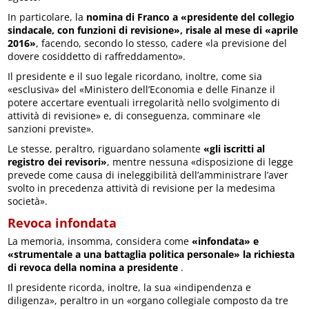
In particolare, la
nomina di Franco a «presidente del collegio
sindacale, con funzioni di revisione», risale al mese di «aprile
2016»
, facendo, secondo lo stesso, cadere «la previsione del
dovere cosiddetto di raffreddamento».
Il presidente e il suo legale ricordano, inoltre, come sia
«esclusiva» del «Ministero dell’Economia e delle Finanze il
potere accertare eventuali irregolarità nello svolgimento di
attività di revisione» e, di conseguenza, comminare «le
sanzioni previste».
Le stesse, peraltro, riguardano solamente
«gli iscritti al
registro dei revisori»
, mentre nessuna «disposizione di legge
prevede come causa di ineleggibilità dell’amministrare l’aver
svolto in precedenza attività di revisione per la medesima
società».
Revoca infondata
La memoria, insomma, considera come
«infondata» e
«strumentale a una battaglia politica personale» la richiesta
di revoca della nomina a presidente
.
Il presidente ricorda, inoltre, la sua «indipendenza e
diligenza», peraltro in un «organo collegiale composto da tre