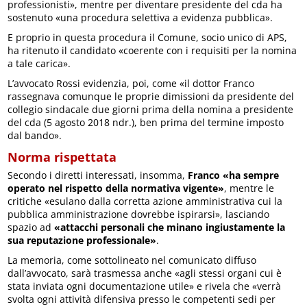
professionisti», mentre per diventare presidente del cda ha
sostenuto «una procedura selettiva a evidenza pubblica».
E proprio in questa procedura il Comune, socio unico di APS,
ha ritenuto il candidato «coerente con i requisiti per la nomina
a tale carica».
L’avvocato Rossi evidenzia, poi, come «il dottor Franco
rassegnava comunque le proprie dimissioni da presidente del
collegio sindacale due giorni prima della nomina a presidente
del cda (5 agosto 2018 ndr.), ben prima del termine imposto
dal bando».
Norma rispettata
Secondo i diretti interessati, insomma,
Franco «ha sempre
operato nel rispetto della normativa vigente»
, mentre le
critiche «esulano dalla corretta azione amministrativa cui la
pubblica amministrazione dovrebbe ispirarsi», lasciando
spazio ad
«attacchi personali che minano ingiustamente la
sua reputazione professionale»
.
La memoria, come sottolineato nel comunicato diffuso
dall’avvocato, sarà trasmessa anche «agli stessi organi cui è
stata inviata ogni documentazione utile» e rivela che «verrà
svolta ogni attività difensiva presso le competenti sedi per