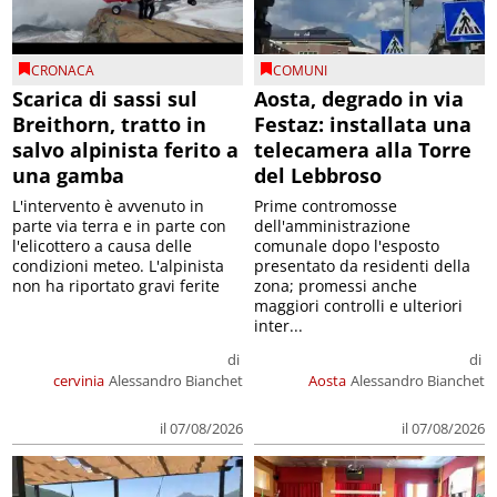
CRONACA
COMUNI
Scarica di sassi sul
Aosta, degrado in via
Breithorn, tratto in
Festaz: installata una
salvo alpinista ferito a
telecamera alla Torre
una gamba
del Lebbroso
L'intervento è avvenuto in
Prime contromosse
parte via terra e in parte con
dell'amministrazione
l'elicottero a causa delle
comunale dopo l'esposto
condizioni meteo. L'alpinista
presentato da residenti della
non ha riportato gravi ferite
zona; promessi anche
maggiori controlli e ulteriori
inter...
di
di
cervinia
Alessandro Bianchet
Aosta
Alessandro Bianchet
il 07/08/2026
il 07/08/2026