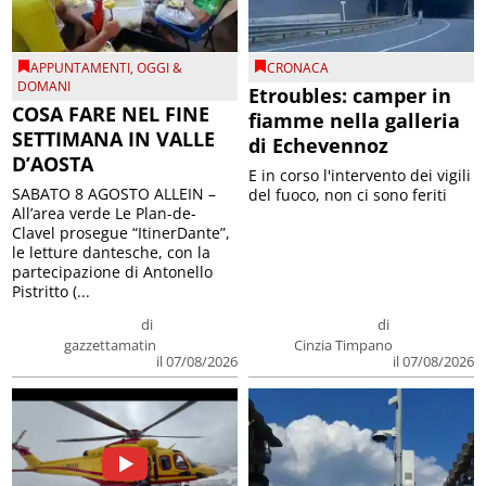
APPUNTAMENTI
,
OGGI &
CRONACA
DOMANI
Etroubles: camper in
COSA FARE NEL FINE
fiamme nella galleria
SETTIMANA IN VALLE
di Echevennoz
D’AOSTA
E in corso l'intervento dei vigili
SABATO 8 AGOSTO ALLEIN –
del fuoco, non ci sono feriti
All’area verde Le Plan-de-
Clavel prosegue “ItinerDante”,
le letture dantesche, con la
partecipazione di Antonello
Pistritto (...
di
di
gazzettamatin
Cinzia Timpano
il 07/08/2026
il 07/08/2026