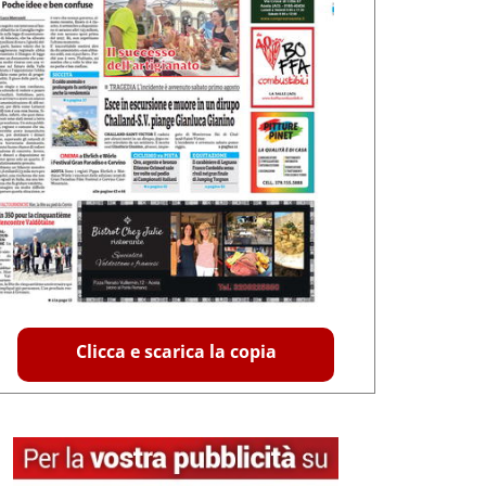
Clicca e scarica la copia