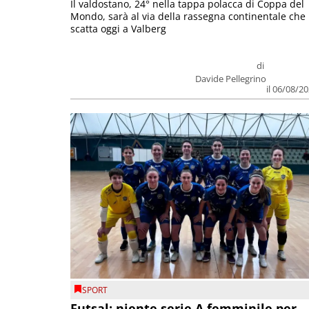
Il valdostano, 24° nella tappa polacca di Coppa del
Mondo, sarà al via della rassegna continentale che
scatta oggi a Valberg
di
Davide Pellegrino
il 06/08/2
SPORT
Futsal: niente serie A femminile per