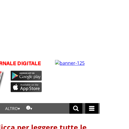
ALTRO
licca per leggere tutte le