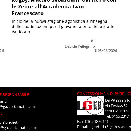
le Zebre all’Accademia Ivan
Francescato
Inizio della nuova stagione agonistica all'insegna
delle soddisfazioni per il giovane talento dello Stade
Valdôtain
di
Davide Pellegrino
026
il 05/08/2026
CONCESSIONARIA DI PUBBLIC
E RESPONSABILE
LG PRESSE S.R.
anti
via Festaz, 52
i@gazzettamatin.com
11100 AOSTA
NE
Tel: 0165.2317
Fax: 0165.1820141
o Bianchet
E-mail
segreteria@lgpresse.co
t@gazzettamatin.com