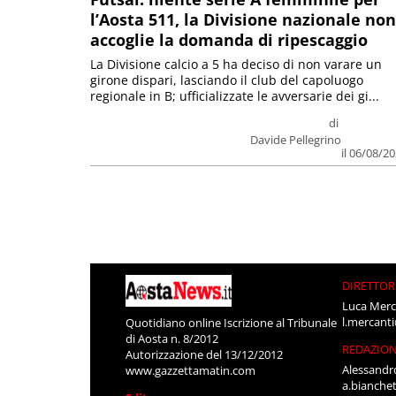
l’Aosta 511, la Divisione nazionale non
accoglie la domanda di ripescaggio
La Divisione calcio a 5 ha deciso di non varare un
girone dispari, lasciando il club del capoluogo
regionale in B; ufficializzate le avversarie dei gi...
di
Davide Pellegrino
il 06/08/2
DIRETTOR
Luca Merc
l.mercant
Quotidiano online Iscrizione al Tribunale
di Aosta n. 8/2012
REDAZIO
Autorizzazione del 13/12/2012
Alessandr
www.gazzettamatin.com
a.bianche