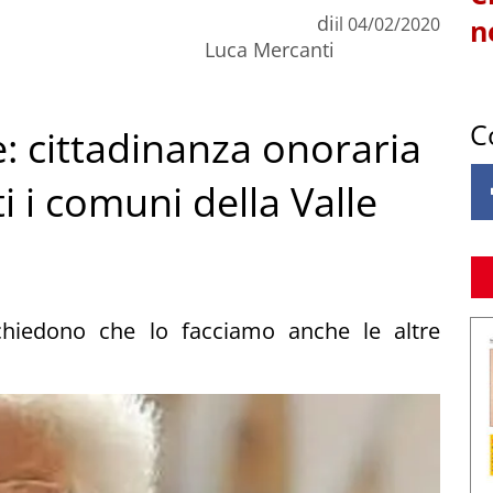
di
il
04/02/2020
n
Luca Mercanti
C
e: cittadinanza onoraria
ti i comuni della Valle
 chiedono che lo facciamo anche le altre