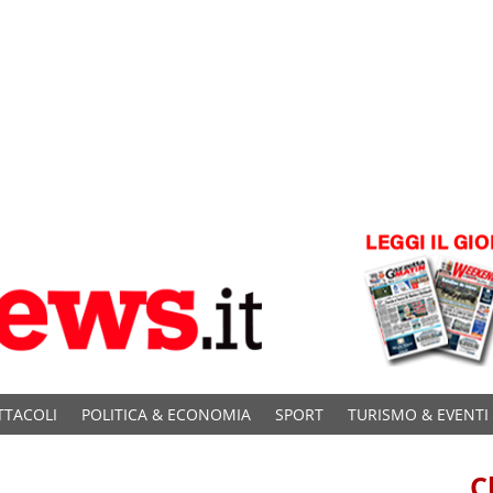
TTACOLI
POLITICA & ECONOMIA
SPORT
TURISMO & EVENTI
C