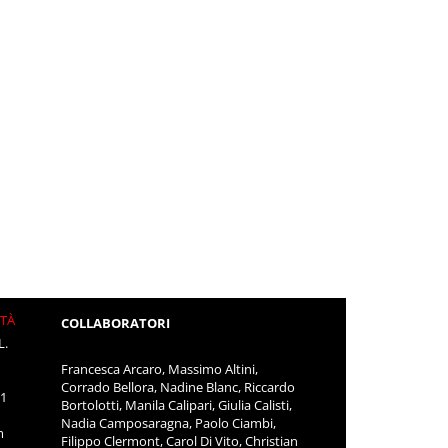
ITÀ
COLLABORATORI
L.
Francesca Arcaro, Massimo Altini,
Corrado Bellora, Nadine Blanc, Riccardo
11
Bortolotti, Manila Calipari, Giulia Calisti,
Nadia Camposaragna, Paolo Ciambi,
m
Filippo Clermont, Carol Di Vito, Christian