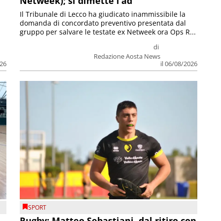
Netweek); si dimette l’ad
Il Tribunale di Lecco ha giudicato inammissibile la
domanda di concordato preventivo presentata dal
gruppo per salvare le testate ex Netweek ora Ops R...
di
Redazione Aosta News
026
il 06/08/2026
SPORT
Rugby: Matteo Sebastiani, dal ritiro con