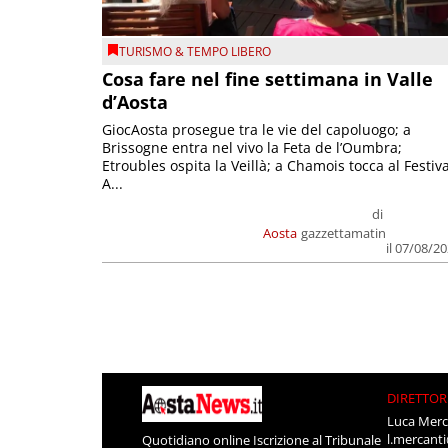
TURISMO & TEMPO LIBERO
Cosa fare nel fine settimana in Valle
d’Aosta
GiocAosta prosegue tra le vie del capoluogo; a
Brissogne entra nel vivo la Feta de l’Oumbra;
Etroubles ospita la Veillà; a Chamois tocca al Festiva
A...
di
Aosta
gazzettamatin
il 07/08/2
DIRETTOR
Luca Merc
l.mercant
Quotidiano online Iscrizione al Tribunale