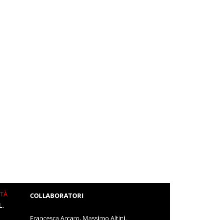
ITÀ
COLLABORATORI
L.
Francesca Arcaro, Massimo Altini,