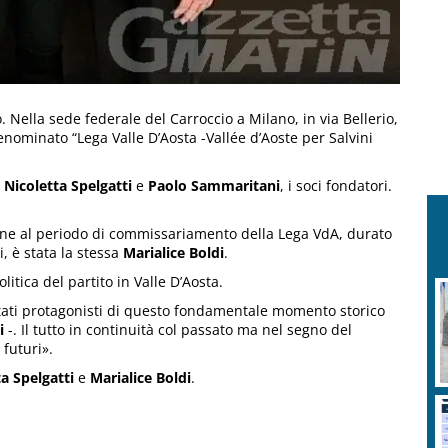
 Nella sede federale del Carroccio a Milano, in via Bellerio,
enominato “Lega Valle D’Aosta -Vallée d’Aoste per Salvini
,
Nicoletta Spelgatti
e
Paolo Sammaritani
, i soci fondatori.
 fine al periodo di commissariamento della Lega VdA, durato
, è stata la stessa
Marialice Boldi
.
litica del partito in Valle D’Aosta.
tati protagonisti di questo fondamentale momento storico
i
-. Il tutto in continuità col passato ma nel segno del
futuri».
a Spelgatti
e
Marialice Boldi
.