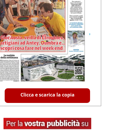
Clicca e scarica la copia