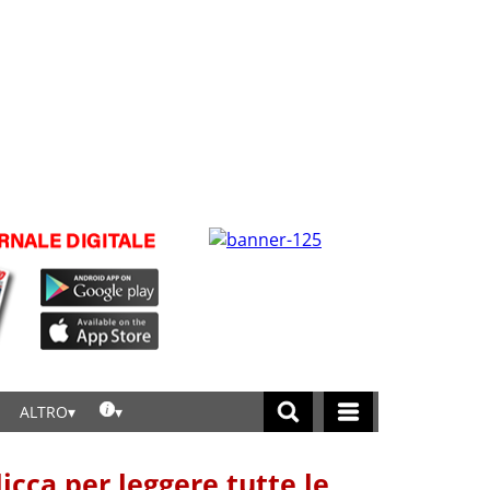
ALTRO
licca per leggere tutte le