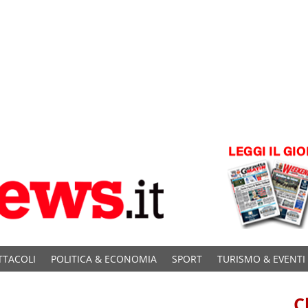
TTACOLI
POLITICA & ECONOMIA
SPORT
TURISMO & EVENTI
C