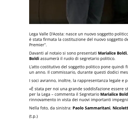
Lega Valle D’Aosta: nasce un nuovo soggetto politico.
è stata firmata la costituzione del nuovo soggetto d
Premier”.
Davanti al notaio si sono presentati
Marialice Boldi
Boldi
assumerà il ruolo di segretario politico.
L’atto costitutivo del soggetto politico pone quindi
un anno. Il commissario, durante questi dodici mesi
I soci avranno, inoltre, la rappresentanza legale e po
«È stata per noi una grande soddisfazione essere s
per la Lega – commenta il Segretario
Marialice Bold
rinnovamento in vista dei nuovi importanti impegni 
Nella foto, da sinistra:
Paolo Sammaritani
,
Nicolett
(t.p.)