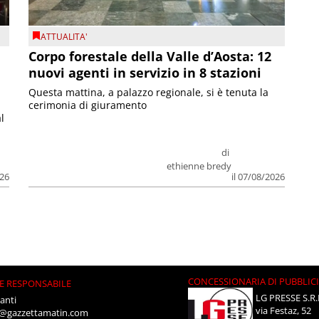
ATTUALITA'
Corpo forestale della Valle d’Aosta: 12
nuovi agenti in servizio in 8 stazioni
Questa mattina, a palazzo regionale, si è tenuta la
cerimonia di giuramento
l
di
ethienne bredy
026
il 07/08/2026
CONCESSIONARIA DI PUBBLIC
E RESPONSABILE
LG PRESSE S.R.
anti
via Festaz, 52
i@gazzettamatin.com