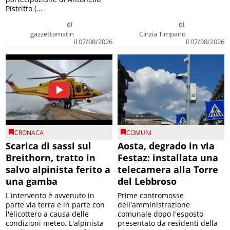
Pistritto (...
di
di
gazzettamatin
Cinzia Timpano
il 07/08/2026
il 07/08/2026
CRONACA
COMUNI
Scarica di sassi sul
Aosta, degrado in via
Breithorn, tratto in
Festaz: installata una
salvo alpinista ferito a
telecamera alla Torre
una gamba
del Lebbroso
L'intervento è avvenuto in
Prime contromosse
parte via terra e in parte con
dell'amministrazione
l'elicottero a causa delle
comunale dopo l'esposto
condizioni meteo. L'alpinista
presentato da residenti della