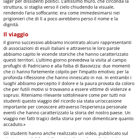
lager per dissidenti politici. L’altissimo muro, che circonda la
struttura, si staglia verso il cielo chiudendo la visuale,
rendendo l’aria soffocante; era come immedesimarsi nei
prigionieri che di lì a poco avrebbero perso il nome e la
dignità.
Il viaggio
Il giorno successivo abbiamo incontrato alcuni rappresentanti
di associazioni di esuli italiani e attraverso le loro parole
abbiamo capito le vicende storiche che hanno caratterizzato
questi territori. L’ultimo giorno prevedeva la visita al campo
profughi di Padriciano e alla foiba di Basovizza: due momenti
che ci hanno fortemente colpito per l’impatto emotivo; per la
profonda riflessione che hanno innescato in noi. In entrambi i
luoghi abbiamo percepito il dolore e la paura provata da coloro
che per futili motivi si trovavano a essere vittime di violenze e
soprusi. Riteniamo rilevante sottolineare come per tutti noi
studenti questo viaggio del ricordo sia stata un’occasione
importante per conoscere attraverso l’esperienza personale
eventi che hanno caratterizzato la storia del nostro paese. Un
viaggio nei fatti tragici della storia per non dimenticare quanto
accaduto.»
Gli studenti hanno anche realizzato un video, pubblicato sul