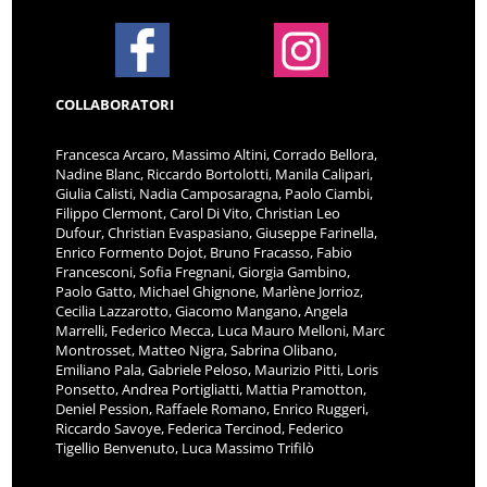
COLLABORATORI
Francesca Arcaro, Massimo Altini, Corrado Bellora,
Nadine Blanc, Riccardo Bortolotti, Manila Calipari,
Giulia Calisti, Nadia Camposaragna, Paolo Ciambi,
Filippo Clermont, Carol Di Vito, Christian Leo
Dufour, Christian Evaspasiano, Giuseppe Farinella,
Enrico Formento Dojot, Bruno Fracasso, Fabio
Francesconi, Sofia Fregnani, Giorgia Gambino,
Paolo Gatto, Michael Ghignone, Marlène Jorrioz,
Cecilia Lazzarotto, Giacomo Mangano, Angela
Marrelli, Federico Mecca, Luca Mauro Melloni, Marc
Montrosset, Matteo Nigra, Sabrina Olibano,
Emiliano Pala, Gabriele Peloso, Maurizio Pitti, Loris
Ponsetto, Andrea Portigliatti, Mattia Pramotton,
Deniel Pession, Raffaele Romano, Enrico Ruggeri,
Riccardo Savoye, Federica Tercinod, Federico
Tigellio Benvenuto, Luca Massimo Trifilò