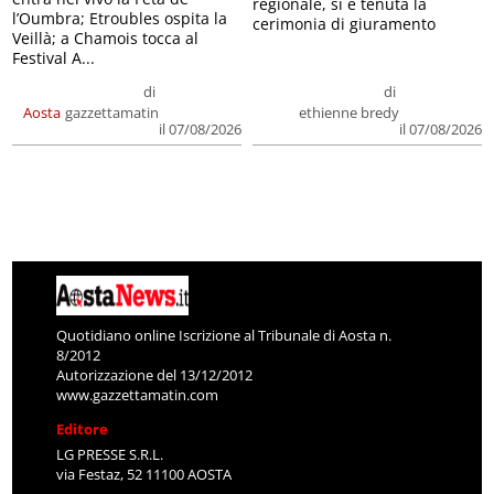
regionale, si è tenuta la
l’Oumbra; Etroubles ospita la
cerimonia di giuramento
Veillà; a Chamois tocca al
Festival A...
di
di
Aosta
gazzettamatin
ethienne bredy
il 07/08/2026
il 07/08/2026
Quotidiano online Iscrizione al Tribunale di Aosta n.
8/2012
Autorizzazione del 13/12/2012
www.gazzettamatin.com
Editore
LG PRESSE S.R.L.
via Festaz, 52 11100 AOSTA