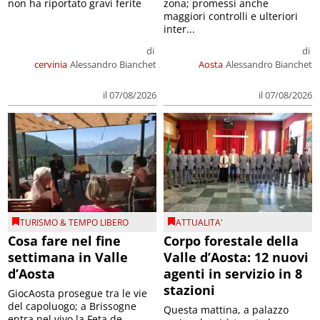
non ha riportato gravi ferite
zona; promessi anche
maggiori controlli e ulteriori
inter...
di
di
cervinia
Alessandro Bianchet
Aosta
Alessandro Bianchet
il 07/08/2026
il 07/08/2026
TURISMO & TEMPO LIBERO
ATTUALITA'
Cosa fare nel fine
Corpo forestale della
settimana in Valle
Valle d’Aosta: 12 nuovi
d’Aosta
agenti in servizio in 8
stazioni
GiocAosta prosegue tra le vie
del capoluogo; a Brissogne
Questa mattina, a palazzo
entra nel vivo la Feta de