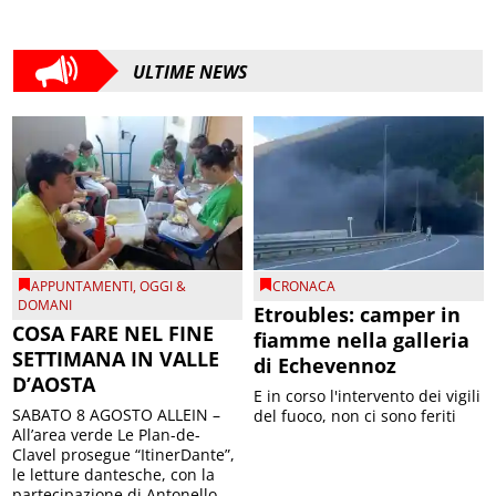
ULTIME NEWS
APPUNTAMENTI
,
OGGI &
CRONACA
DOMANI
Etroubles: camper in
COSA FARE NEL FINE
fiamme nella galleria
SETTIMANA IN VALLE
di Echevennoz
D’AOSTA
E in corso l'intervento dei vigili
SABATO 8 AGOSTO ALLEIN –
del fuoco, non ci sono feriti
All’area verde Le Plan-de-
Clavel prosegue “ItinerDante”,
le letture dantesche, con la
partecipazione di Antonello