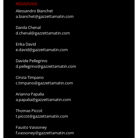
REDAZIONE
Alessandro Bianchet
a.bianchet@gazzettamatin.com
Danila Chenal
d.chenal@gazzettamatin.com
Erika David
e.david@gazzettamatin.com
Davide Pellegrino
d.pellegrino@gazzettamatin.com
Cinzia Timpano
c.timpano@gazzettamatin.com
Arianna Papalia
a.papalia@gazzettamatin.com
Thomas Piccot
t.piccot@gazzettamatin.com
Fausto Vassoney
f.vassoney@gazzettamatin.com