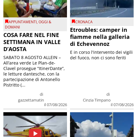
APPUNTAMENTI
,
OGGI &
CRONACA
DOMANI
Etroubles: camper in
COSA FARE NEL FINE
fiamme nella galleria
SETTIMANA IN VALLE
di Echevennoz
D’AOSTA
E in corso l'intervento dei vigili
SABATO 8 AGOSTO ALLEIN –
del fuoco, non ci sono feriti
All’area verde Le Plan-de-
Clavel prosegue “ItinerDante”,
le letture dantesche, con la
partecipazione di Antonello
Pistritto (...
di
di
gazzettamatin
Cinzia Timpano
il 07/08/2026
il 07/08/2026