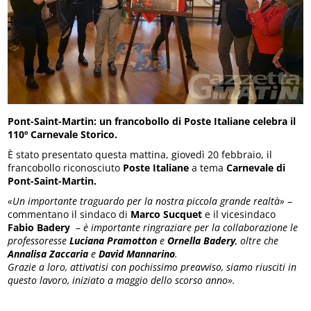
Pont-Saint-Martin: un francobollo di Poste Italiane celebra il
110º Carnevale Storico.
È stato presentato questa mattina, giovedì 20 febbraio, il
francobollo riconosciuto
Poste Italiane
a tema
Carnevale di
Pont-Saint-Martin.
«Un importante traguardo per la nostra piccola grande realtà»
–
commentano il sindaco di
Marco Sucquet
e il vicesindaco
Fabio Badery
–
è importante ringraziare per la collaborazione le
professoresse
Luciana Pramotton
e
Ornella Badery
, oltre che
Annalisa Zaccaria
e
David Mannarino
.
Grazie a loro, attivatisi con pochissimo preavviso, siamo riusciti in
questo lavoro, iniziato a maggio dello scorso anno».