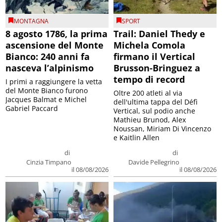
MONTAGNA
SPORT
8 agosto 1786, la prima
Trail: Daniel Thedy e
ascensione del Monte
Michela Comola
Bianco: 240 anni fa
firmano il Vertical
nasceva l’alpinismo
Brusson-Bringuez a
tempo di record
I primi a raggiungere la vetta
del Monte Bianco furono
Oltre 200 atleti al via
Jacques Balmat e Michel
dell'ultima tappa del Défì
Gabriel Paccard
Vertical, sul podio anche
Mathieu Brunod, Alex
Noussan, Miriam Di Vincenzo
e Kaitlin Allen
di
di
Cinzia Timpano
Davide Pellegrino
il 08/08/2026
il 08/08/2026