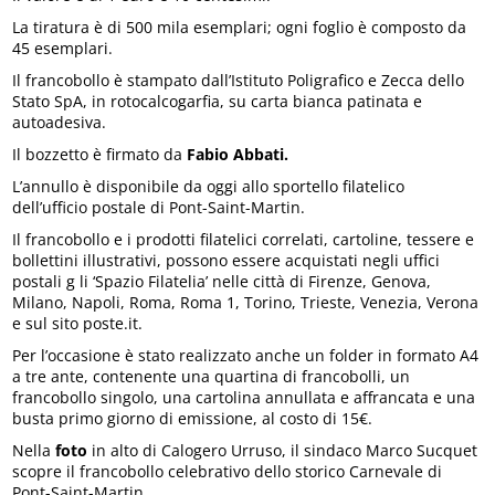
La tiratura è di 500 mila esemplari; ogni foglio è composto da
45 esemplari.
Il francobollo è stampato dall’Istituto Poligrafico e Zecca dello
Stato SpA, in rotocalcogarfia, su carta bianca patinata e
autoadesiva.
Il bozzetto è firmato da
Fabio Abbati.
L’annullo è disponibile da oggi allo sportello filatelico
dell’ufficio postale di Pont-Saint-Martin.
Il francobollo e i prodotti filatelici correlati, cartoline, tessere e
bollettini illustrativi, possono essere acquistati negli uffici
postali g li ‘Spazio Filatelia’ nelle città di Firenze, Genova,
Milano, Napoli, Roma, Roma 1, Torino, Trieste, Venezia, Verona
e sul sito poste.it.
Per l’occasione è stato realizzato anche un folder in formato A4
a tre ante, contenente una quartina di francobolli, un
francobollo singolo, una cartolina annullata e affrancata e una
busta primo giorno di emissione, al costo di 15€.
Nella
foto
in alto di Calogero Urruso, il sindaco Marco Sucquet
scopre il francobollo celebrativo dello storico Carnevale di
Pont-Saint-Martin.