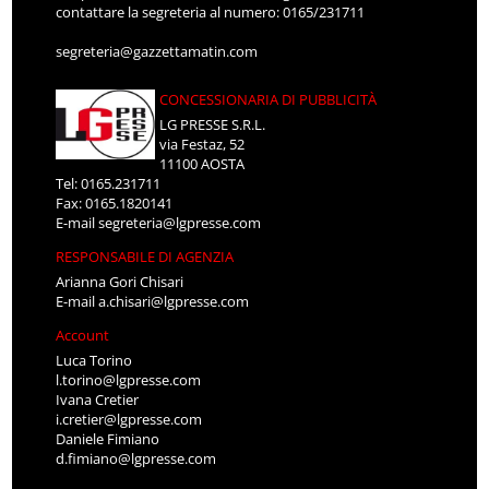
contattare la segreteria al numero: 0165/231711
segreteria@gazzettamatin.com
CONCESSIONARIA DI PUBBLICITÀ
LG PRESSE S.R.L.
via Festaz, 52
11100 AOSTA
Tel: 0165.231711
Fax: 0165.1820141
E-mail
segreteria@lgpresse.com
RESPONSABILE DI AGENZIA
Arianna Gori Chisari
E-mail
a.chisari@lgpresse.com
Account
Luca Torino
l.torino@lgpresse.com
Ivana Cretier
i.cretier@lgpresse.com
Daniele Fimiano
d.fimiano@lgpresse.com