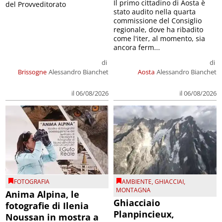
Il primo cittadino di Aosta è
del Provveditorato
stato audito nella quarta
commissione del Consiglio
regionale, dove ha ribadito
come l'iter, al momento, sia
ancora ferm...
di
di
Brissogne
Alessandro Bianchet
Aosta
Alessandro Bianchet
il 06/08/2026
il 06/08/2026
FOTOGRAFIA
AMBIENTE
,
GHIACCIAI
,
MONTAGNA
Anima Alpina, le
Ghiacciaio
fotografie di Ilenia
Planpincieux,
Noussan in mostra a