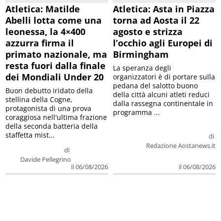
Atletica: Matilde
Atletica: Asta in Piazza
Abelli lotta come una
torna ad Aosta il 22
leonessa, la 4×400
agosto e strizza
azzurra firma il
l’occhio agli Europei di
primato nazionale, ma
Birmingham
resta fuori dalla finale
La speranza degli
dei Mondiali Under 20
organizzatori è di portare sulla
pedana del salotto buono
Buon debutto iridato della
della città alcuni atleti reduci
stellina della Cogne,
dalla rassegna continentale in
protagonista di una prova
programma ...
coraggiosa nell'ultima frazione
della seconda batteria della
staffetta mist...
di
Redazione Aostanews.it
di
Davide Pellegrino
il 06/08/2026
il 06/08/2026