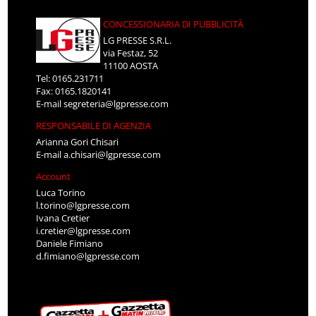
CONCESSIONARIA DI PUBBLICITÀ
LG PRESSE S.R.L.
via Festaz, 52
11100 AOSTA
Tel: 0165.231711
Fax: 0165.1820141
E-mail
segreteria@lgpresse.com
RESPONSABILE DI AGENZIA
Arianna Gori Chisari
E-mail
a.chisari@lgpresse.com
Account
Luca Torino
l.torino@lgpresse.com
Ivana Cretier
i.cretier@lgpresse.com
Daniele Fimiano
d.fimiano@lgpresse.com