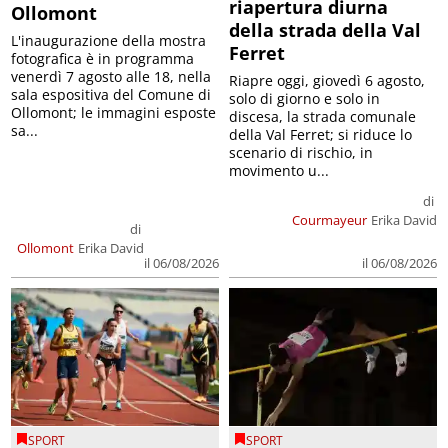
riapertura diurna
Ollomont
della strada della Val
L'inaugurazione della mostra
Ferret
fotografica è in programma
venerdì 7 agosto alle 18, nella
Riapre oggi, giovedì 6 agosto,
sala espositiva del Comune di
solo di giorno e solo in
Ollomont; le immagini esposte
discesa, la strada comunale
sa...
della Val Ferret; si riduce lo
scenario di rischio, in
movimento u...
di
Courmayeur
Erika David
di
Ollomont
Erika David
il 06/08/2026
il 06/08/2026
SPORT
SPORT