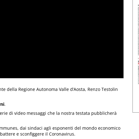
ente della Regione Autonoma Valle d’Aosta, Renzo Testolin
rni
.
 serie di video messaggi che la nostra testata pubblicherà
 Communes, dai sindaci agli esponenti del mondo economico
battere e sconfiggere il Coronavirus.