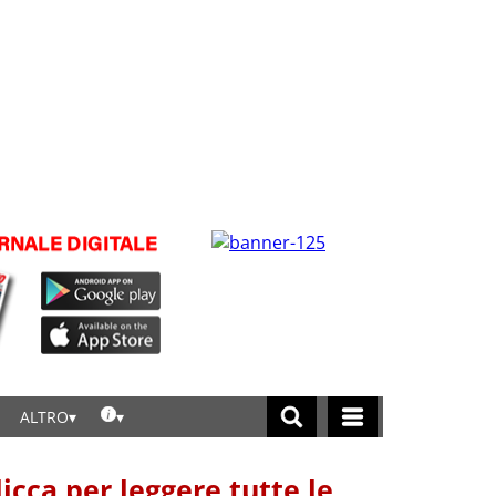
ALTRO
licca per leggere tutte le