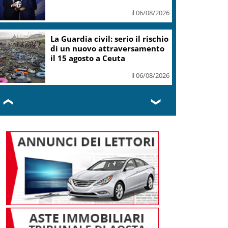
vittime dell’attentato
il 06/08/2026
Covid, Conte: mai commessi
illeciti, potete scavare quanto
volete
il 06/08/2026
❮
❯