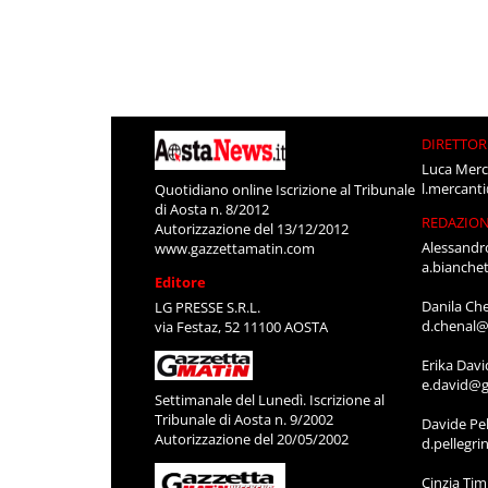
DIRETTOR
Luca Merc
l.mercant
Quotidiano online Iscrizione al Tribunale
di Aosta n. 8/2012
REDAZIO
Autorizzazione del 13/12/2012
Alessandr
www.gazzettamatin.com
a.bianche
Editore
Danila Ch
LG PRESSE S.R.L.
d.chenal@
via Festaz, 52 11100 AOSTA
Erika Davi
e.david@g
Settimanale del Lunedì. Iscrizione al
Tribunale di Aosta n. 9/2002
Davide Pel
Autorizzazione del 20/05/2002
d.pellegr
Cinzia Ti