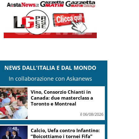
NEWS DALL'ITALIA E DAL MONDO
In collaborazione con Askanews
Covid, Conte: Dpcm Italia in
tutte le cancellerie, siamo
stati modello
il 06/08/2026
Berlino, un albero e una
panchina arcobaleno per