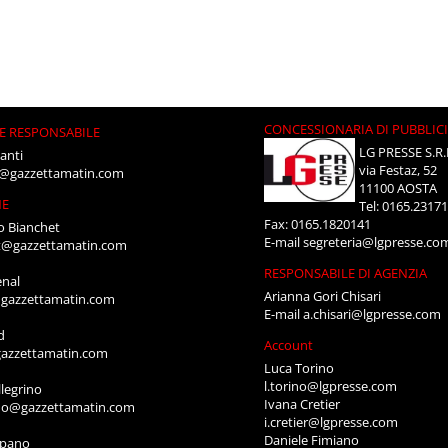
CONCESSIONARIA DI PUBBLIC
E RESPONSABILE
LG PRESSE S.R.
anti
via Festaz, 52
i@gazzettamatin.com
11100 AOSTA
NE
Tel: 0165.2317
Fax: 0165.1820141
o Bianchet
E-mail
segreteria@lgpresse.co
t@gazzettamatin.com
RESPONSABILE DI AGENZIA
enal
Arianna Gori Chisari
gazzettamatin.com
E-mail
a.chisari@lgpresse.com
d
Account
azzettamatin.com
Luca Torino
l.torino@lgpresse.com
legrino
Ivana Cretier
ino@gazzettamatin.com
i.cretier@lgpresse.com
Daniele Fimiano
mpano