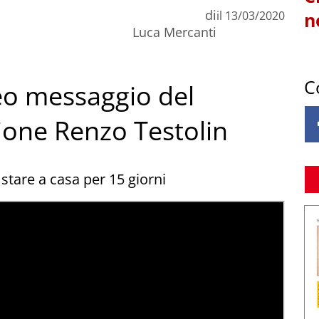
di
il
13/03/2020
n
Luca Mercanti
C
deo messaggio del
ione Renzo Testolin
 stare a casa per 15 giorni