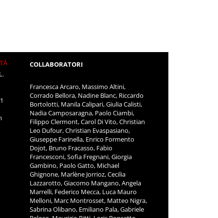
ITÀ
COLLABORATORI
L.
Francesca Arcaro, Massimo Altini,
Corrado Bellora, Nadine Blanc, Riccardo
11
Bortolotti, Manila Calipari, Giulia Calisti,
Nadia Camposaragna, Paolo Ciambi,
m
Filippo Clermont, Carol Di Vito, Christian
Leo Dufour, Christian Evaspasiano,
Giuseppe Farinella, Enrico Formento
Dojot, Bruno Fracasso, Fabio
Francesconi, Sofia Fregnani, Giorgia
Gambino, Paolo Gatto, Michael
Ghignone, Marlène Jorrioz, Cecilia
Lazzarotto, Giacomo Mangano, Angela
Marrelli, Federico Mecca, Luca Mauro
Melloni, Marc Montrosset, Matteo Nigra,
Sabrina Olibano, Emiliano Pala, Gabriele
Peloso, Maurizio Pitti, Loris Ponsetto,