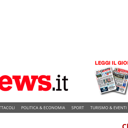
TTACOLI
POLITICA & ECONOMIA
SPORT
TURISMO & EVENTI
C