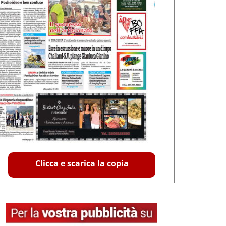
Clicca e scarica la copia