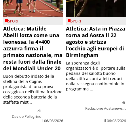
SPORT
SPORT
Atletica: Matilde
Atletica: Asta in Piazza
Abelli lotta come una
torna ad Aosta il 22
leonessa, la 4×400
agosto e strizza
azzurra firma il
l’occhio agli Europei di
primato nazionale, ma
Birmingham
resta fuori dalla finale
La speranza degli
dei Mondiali Under 20
organizzatori è di portare sulla
pedana del salotto buono
Buon debutto iridato della
della città alcuni atleti reduci
stellina della Cogne,
dalla rassegna continentale in
protagonista di una prova
programma ...
coraggiosa nell'ultima frazione
della seconda batteria della
staffetta mist...
di
Redazione Aostanews.it
di
Davide Pellegrino
il 06/08/2026
il 06/08/2026