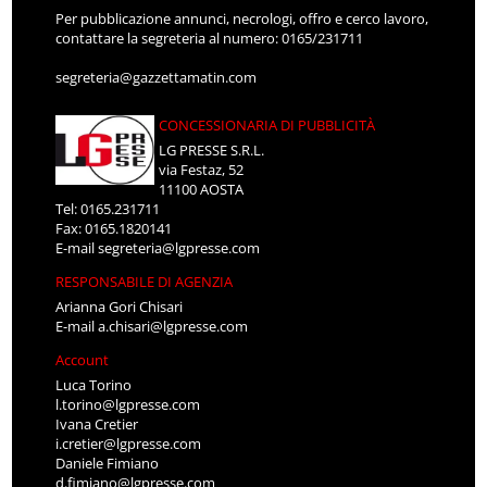
Per pubblicazione annunci, necrologi, offro e cerco lavoro,
contattare la segreteria al numero: 0165/231711
segreteria@gazzettamatin.com
CONCESSIONARIA DI PUBBLICITÀ
LG PRESSE S.R.L.
via Festaz, 52
11100 AOSTA
Tel: 0165.231711
Fax: 0165.1820141
E-mail
segreteria@lgpresse.com
RESPONSABILE DI AGENZIA
Arianna Gori Chisari
E-mail
a.chisari@lgpresse.com
Account
Luca Torino
l.torino@lgpresse.com
Ivana Cretier
i.cretier@lgpresse.com
Daniele Fimiano
d.fimiano@lgpresse.com