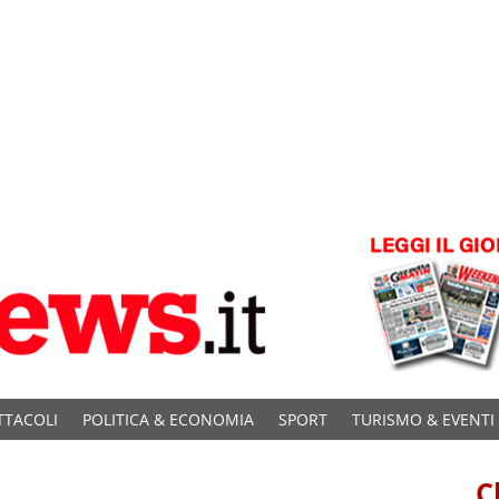
TTACOLI
POLITICA & ECONOMIA
SPORT
TURISMO & EVENTI
C