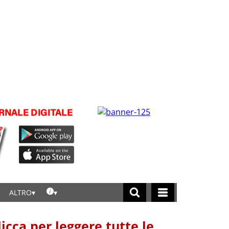
ALTRO
licca per leggere tutte le