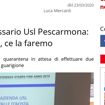
di
il
23/03/2020
n
Luca Mercanti
C
sario Usl Pescarmona:
, ce la faremo
i quarantena in attesa di effettuare due
 guarigione