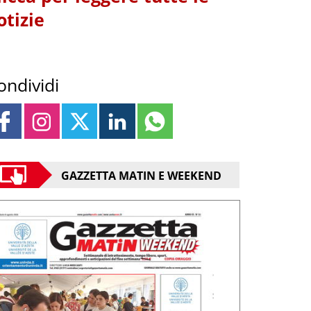
otizie
ondividi
GAZZETTA MATIN E WEEKEND