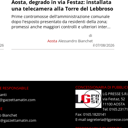
n
Aosta, degrado in via Festaz: installata
una telecamera alla Torre del Lebbroso
Prime contromosse dell'amministrazione comunale
dopo l'esposto presentato da residenti della zona;
promessi anche maggiori controlli e ulteriori inter...
di
Aosta
Alessandro Bianchet
026
il 07/08/2026
CONCESSIONARIA DI PUBBLIC
E RESPONSABILE
LG PRESSE S.R.
anti
via Festaz, 52
i@gazzettamatin.com
11100 AOSTA
NE
Tel: 0165.2317
Fax: 0165.1820141
o Bianchet
E-mail
segreteria@lgpresse.co
t@gazzettamatin.com