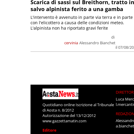
Scarica di sassi sul Breithorn, tratto i
salvo alpinista ferito a una gamba
L'intervento è avvenuto in parte via terra e in parte
con l'elicottero a causa delle condizioni meteo.
L'alpinista non ha riportato gravi ferite
di
cervinia
Alessandro Bianchet
il 07/08/2
DIRETTOR
Luca Merc
l.mercant
Quotidiano online Iscrizione al Tribunale
di Aosta n. 8/2012
REDAZIO
Autorizzazione del 13/12/2012
Alessandr
www.gazzettamatin.com
a.bianche
Editore