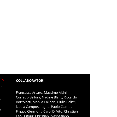
ITÀ
COLLABORATORI
L.
Francesca Arcaro, Massimo Altini,
Corrado Bellora, Nadine Blanc, Riccardo
11
Bortolotti, Manila Calipari, Giulia Calisti,
Nadia Camposaragna, Paolo Ciambi,
m
Filippo Clermont, Carol Di Vito, Christian
Leo Dufour, Christian Evaspasiano,