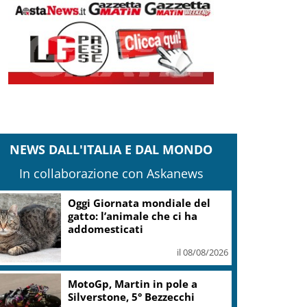
NEWS DALL'ITALIA E DAL MONDO
In collaborazione con Askanews
É decollato con 25.000 fan
dalla Olbia Arena il Jova
Summer Party 2026
il 08/08/2026
In 25.000 ballano alla Olbia
Arena, al via il Jova Summer