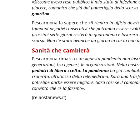
«
Siccome avevo reso pubblico il mio stato di infezione
piacere, comunico che già dal pomeriggio dello scors
guarito
»
.
Pescarmona fa sapere che
«il rientro in ufficio dovr
tamponi negativi consecutivi che potranno essere svolti
prossimi sette giorni resterò in quarantena e lavorerò
scorsa. Non c’è stato neanche un giorno in cui io non 
Sanità che cambierà
Pescarmona rimarca che
«questa pandemia non lascerà
generazioni, tra i generi, le organizzazioni. Nella nost
pediatri di libera scelta. La pandemia
ha già cambiato
cronicità, all’utilizzo della telemedicina. Sarà una tra
potrebbe anche essere migliore. Sarà così se il cambia
convinto che ce la faremo».
(re.aostanews.it)