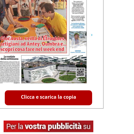
Clicca e scarica la copia