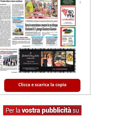
Clicca e scarica la copia