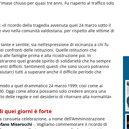
rimase chiuso per quasi tre anni. Fu riaperto al traffico solo
 «Il ricordo della tragedia avvenuta quel 24 marzo sotto il
vivo nella comunità valdostana, per rispetto alle vittime di
tante e sentite; sia nell’espressione di vicinanza a chi fu
 confronti delle istituzioni. Quelle istituzioni che
o alle famiglie prima e alla ricostruzione poi. In
ostrarono quel grande spirito di solidarietà che ha sempre
nti difficili. Sentimenti questi che sono sicuro potranno
utarci tutti a superare anche il difficile periodo che
he modo a quel drammatico 24 marzo 1999; così come ai
2000. Oggi come allora possiamo solo credere ancora una
tto delle regole e nel desiderio di ritornare alla normalità»
 quei giorni è forte
la consueta celebrazione, a nome dell’Amministrazione
fano Miserocchi
-. Vogliamo commemorare il ricordo di