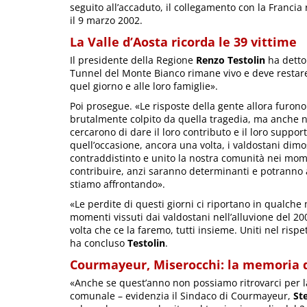
seguito all’accaduto, il collegamento con la Francia 
il 9 marzo 2002.
La Valle d’Aosta ricorda le 39 vittime
Il presidente della Regione
Renzo Testolin
ha detto:
Tunnel del Monte Bianco rimane vivo e deve restare 
quel giorno e alle loro famiglie».
Poi prosegue. «Le risposte della gente allora furono 
brutalmente colpito da quella tragedia, ma anche nei
cercarono di dare il loro contributo e il loro support
quell’occasione, ancora una volta, i valdostani dim
contraddistinto e unito la nostra comunità nei mome
contribuire, anzi saranno determinanti e potranno ai
stiamo affrontando».
«Le perdite di questi giorni ci riportano in qualc
momenti vissuti dai valdostani nell’alluvione del 
volta che ce la faremo, tutti insieme. Uniti nel rispe
ha concluso
Testolin
.
Courmayeur, Miserocchi: la memoria di
«Anche se quest’anno non possiamo ritrovarci per 
comunale – evidenzia il Sindaco di Courmayeur,
Ste