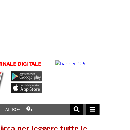
ALTRO
licca per leggere tutte le