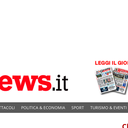
TTACOLI
POLITICA & ECONOMIA
SPORT
TURISMO & EVENTI
C