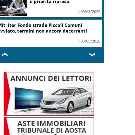
ottiene modifica a risoluzione
il 05/08/2026
Delmastro, Camera dice no a
uso chat con Caroccia: in aula
bagarre e proteste opposizioni
il 05/08/2026
❮
❯