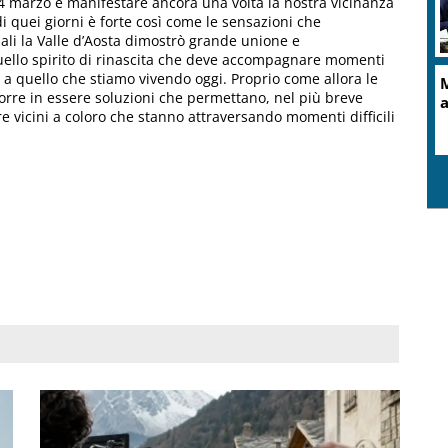
 24 marzo e manifestare ancora una volta la nostra vicinanza
di quei giorni è forte così come le sensazioni che
ali la Valle d’Aosta dimostrò grande unione e
 quello spirito di rinascita che deve accompagnare momenti
a quello che stiamo vivendo oggi. Proprio come allora le
r porre in essere soluzioni che permettano, nel più breve
re vicini a coloro che stanno attraversando momenti difficili