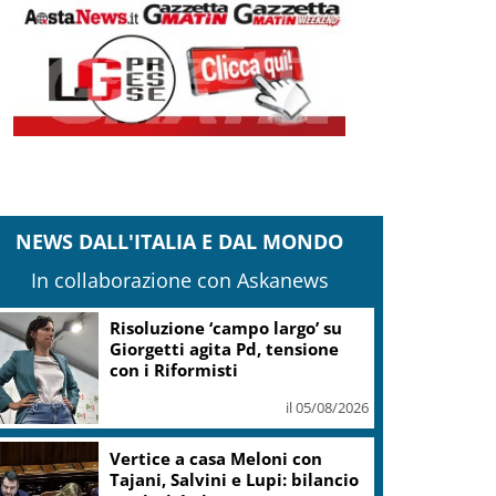
NEWS DALL'ITALIA E DAL MONDO
In collaborazione con Askanews
Banco Bpm, Castagna: Agricole
Italia? Valuteremo, ritengo
fusione molto solida
il 05/08/2026
Conti pubblici, Governo
incassa sì su clausola Ue. Lega