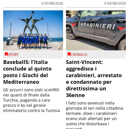
il 05/08/2026
il 05/08/2026
SPORT
CRONACA
Baseball5: l’Italia
Saint-Vincent:
conclude al quinto
aggredisce i
posto i Giochi del
carabinieri, arrestato
Mediterraneo
e condannato per
direttissima un
Gli azzurri sono stati sconfitti
36enne
nei quarti di finale dalla
Turchia, pagando a caro
I fatti sono avvenuti nella
prezzo il ko nel girone
giornata di ieri nella cittadina
eliminatorio contro la Tunisia
termale, dove i carabinieri
erano stati allertati per un
uomo che disturbava i
passanti. ...