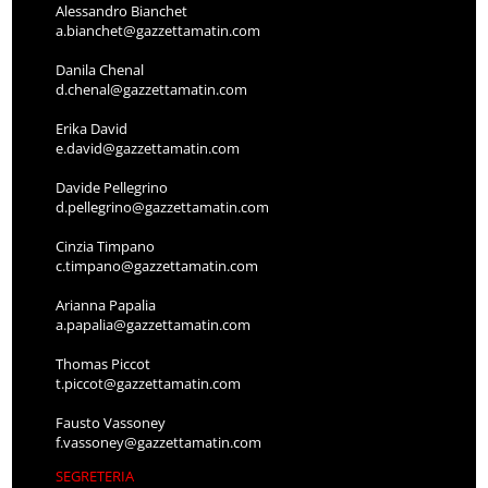
Alessandro Bianchet
a.bianchet@gazzettamatin.com
Danila Chenal
d.chenal@gazzettamatin.com
Erika David
e.david@gazzettamatin.com
Davide Pellegrino
d.pellegrino@gazzettamatin.com
Cinzia Timpano
c.timpano@gazzettamatin.com
Arianna Papalia
a.papalia@gazzettamatin.com
Thomas Piccot
t.piccot@gazzettamatin.com
Fausto Vassoney
f.vassoney@gazzettamatin.com
SEGRETERIA