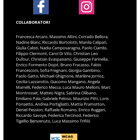
COLLABORATORI
Francesca Arcaro, Massimo Altini, Corrado Bellora,
Nadine Blanc, Riccardo Bortolotti, Manila Calipari,
Giulia Calisti, Nadia Camposaragna, Paolo Ciambi,
Filippo Clermont, Carol Di Vito, Christian Leo
Dufour, Christian Evaspasiano, Giuseppe Farinella,
Enrico Formento Dojot, Bruno Fracasso, Fabio
Francesconi, Sofia Fregnani, Giorgia Gambino,
Paolo Gatto, Michael Ghignone, Marlène Jorrioz,
Cecilia Lazzarotto, Giacomo Mangano, Angela
Marrelli, Federico Mecca, Luca Mauro Melloni, Marc
Montrosset, Matteo Nigra, Sabrina Olibano,
Emiliano Pala, Gabriele Peloso, Maurizio Pitti, Loris
Ponsetto, Andrea Portigliatti, Mattia Pramotton,
Deniel Pession, Raffaele Romano, Enrico Ruggeri,
Riccardo Savoye, Federica Tercinod, Federico
Tigellio Benvenuto, Luca Massimo Trifilò