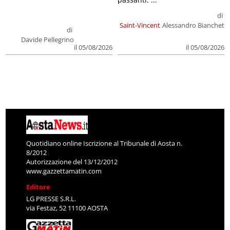
di
Saint-Vincent
Alessandro Bianchet
di
Davide Pellegrino
il 05/08/2026
il 05/08/2026
Quotidiano online Iscrizione al Tribunale di Aosta n.
8/2012
Autorizzazione del 13/12/2012
www.gazzettamatin.com
Editore
LG PRESSE S.R.L.
via Festaz, 52 11100 AOSTA