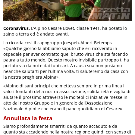
Coronavirus.
L’Alpino Cesare Bovet, classe 1941, ha posato lo
zaino a terra ed è andato avanti.
Lo ricorda così il capogruppo Joespeh-Albert Betemps.
«Qualche giorno fa abbiamo saputo che eri ricoverato in
ospedale per aver contratto quel brutto virus che sta facendo
paura a tutto mondo. Questo mostro invisibile purtroppo ti ha
portato via da noi e dai tuoi cari. A causa sua non posiamo
neanche salutarti per l’ultima volta, ti saluteremo da casa con
la nostra preghiera Alpina».
«Alpino di sani principi che metteva sempre in prima linea i
valori fondanti della nostra associazione, solidarietà e voglia di
aiutare il prossimo attraverso le molteplici iniziative messe in
atto dal nostro Gruppo e in generale dall’Associazione
Nazionale Alpini e che erano il pane quotidiano di Cesare».
Annullata la festa
Siamo profondamente smarriti da quanto accaduto e da
quanto sta accadendo nella nostra regione quindi con senso di