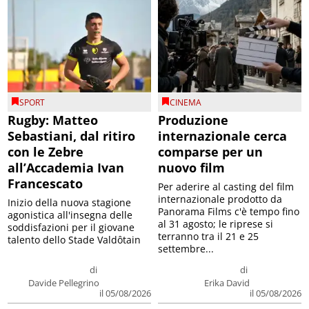
SPORT
CINEMA
Rugby: Matteo
Produzione
Sebastiani, dal ritiro
internazionale cerca
con le Zebre
comparse per un
all’Accademia Ivan
nuovo film
Francescato
Per aderire al casting del film
internazionale prodotto da
Inizio della nuova stagione
Panorama Films c'è tempo fino
agonistica all'insegna delle
al 31 agosto; le riprese si
soddisfazioni per il giovane
terranno tra il 21 e 25
talento dello Stade Valdôtain
settembre...
di
di
Davide Pellegrino
Erika David
il 05/08/2026
il 05/08/2026