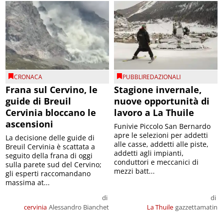
CRONACA
PUBBLIREDAZIONALI
Frana sul Cervino, le
Stagione invernale,
guide di Breuil
nuove opportunità di
Cervinia bloccano le
lavoro a La Thuile
ascensioni
Funivie Piccolo San Bernardo
apre le selezioni per addetti
La decisione delle guide di
alle casse, addetti alle piste,
Breuil Cervinia è scattata a
addetti agli impianti,
seguito della frana di oggi
conduttori e meccanici di
sulla parete sud del Cervino;
mezzi batt...
gli esperti raccomandano
massima at...
di
di
cervinia
Alessandro Bianchet
La Thuile
gazzettamatin