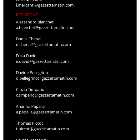
l.mercanti@gazzettamatin.com
REDAZIONE
Alessandro Bianchet
a.bianchet@gazzettamatin.com
Danila Chenal
d.chenal@gazzettamatin.com
Erika David
e.david@gazzettamatin.com
Davide Pellegrino
d.pellegrino@gazzettamatin.com
Cinzia Timpano
c.timpano@gazzettamatin.com
Arianna Papalia
a.papalia@gazzettamatin.com
Thomas Piccot
t.piccot@gazzettamatin.com
Fausto Vassoney