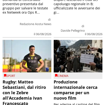
preventivo presentata dal
capoluogo regionale in B;
gruppo per salvare le testate
ufficializzate le avversarie dei
ex Netweek ora Ops R...
gi...
di
Redazione Aosta News
di
Davide Pellegrino
il 06/08/2026
il 06/08/2026
SPORT
CINEMA
Rugby: Matteo
Produzione
Sebastiani, dal ritiro
internazionale cerca
con le Zebre
comparse per un
all’Accademia Ivan
nuovo film
Francescato
Per aderire al casting del film