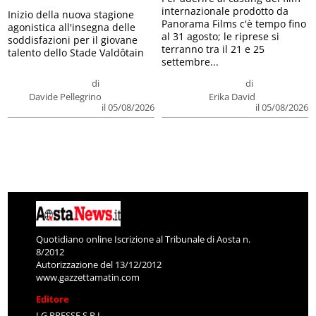
internazionale prodotto da
Inizio della nuova stagione
Panorama Films c'è tempo fino
agonistica all'insegna delle
al 31 agosto; le riprese si
soddisfazioni per il giovane
terranno tra il 21 e 25
talento dello Stade Valdôtain
settembre...
di
di
Davide Pellegrino
Erika David
il 05/08/2026
il 05/08/2026
Quotidiano online Iscrizione al Tribunale di Aosta n.
8/2012
Autorizzazione del 13/12/2012
www.gazzettamatin.com
Editore
LG PRESSE S.R.L.