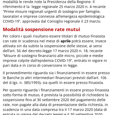
modalità le rende note la Presidenza della Regione. Il
riferimento è la legge regionale 25 marzo 2020 n. 4 recante
“Prime misure regionali urgenti di sostegno per famiglie,
lavoratori e imprese connesse all’emergeza epidemiologica
COVID-19”, approvata dal Consiglio regionale il 23 marzo.
Modalità sospensione rate mutui
Per coloro i quali risultano essere titolari di mutuo Finaosta
con rate in scadenza nel mese di
aprile
potrà essere, invece
attivata sin da subito la sospensione delle stesse, ai sensi
dell’art. 56 del decreto-legge 17 marzo 2020 n. 18, recante
“Misure di sostegno finanziario alle micro, piccole e medie
imprese colpite dall’epidemia COVID-19”, entrato in vigore in
pari data e in corso di conversione in legge.
Il provvedimento riguarda sia i finanziamenti in essere presso
le Banche (o altri intermediari finanziari previsti dall’art. 106
del d.lgs. n. 385/1993), sia quelli in essere presso Finaosta.
Per quanto riguarda i finanziamenti in essere presso Finaosta
sotto forma di mutuo, è prevista la possibilità di richiedere la
sospensione fino al 30 settembre 2020 del pagamento delle
rate, non pagate alla data di presentazione della richiesta, in
scadenza in una data compresa tra il 17 marzo 2020 (data di
entrata in vigore del decreto legge) e il 30 settembre 2020.