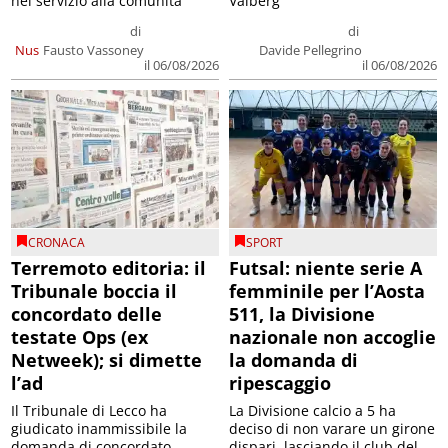
nel servizio alla comunità
Valberg
di
di
Nus
Fausto Vassoney
Davide Pellegrino
il 06/08/2026
il 06/08/2026
CRONACA
SPORT
Terremoto editoria: il
Futsal: niente serie A
Tribunale boccia il
femminile per l’Aosta
concordato delle
511, la Divisione
testate Ops (ex
nazionale non accoglie
Netweek); si dimette
la domanda di
l’ad
ripescaggio
Il Tribunale di Lecco ha
La Divisione calcio a 5 ha
giudicato inammissibile la
deciso di non varare un girone
domanda di concordato
dispari, lasciando il club del