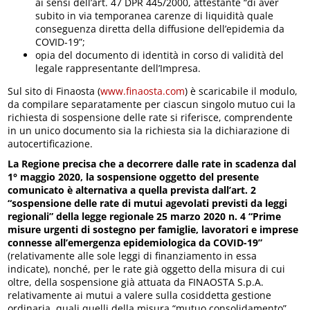
ai sensi dell’art. 47 DPR 445/2000, attestante “di aver
subito in via temporanea carenze di liquidità quale
conseguenza diretta della diffusione dell’epidemia da
COVID-19”;
opia del documento di identità in corso di validità del
legale rappresentante dell’Impresa.
Sul sito di Finaosta (
www.finaosta.com
) è scaricabile il modulo,
da compilare separatamente per ciascun singolo mutuo cui la
richiesta di sospensione delle rate si riferisce, comprendente
in un unico documento sia la richiesta sia la dichiarazione di
autocertificazione.
La Regione precisa che a decorrere dalle rate in scadenza dal
1° maggio 2020, la sospensione oggetto del presente
comunicato è alternativa a quella prevista dall’art. 2
“sospensione delle rate di mutui agevolati previsti da leggi
regionali” della legge regionale 25 marzo 2020 n. 4 “Prime
misure urgenti di sostegno per famiglie, lavoratori e imprese
connesse all’emergenza epidemiologica da COVID-19”
(relativamente alle sole leggi di finanziamento in essa
indicate), nonché, per le rate già oggetto della misura di cui
oltre, della sospensione già attuata da FINAOSTA S.p.A.
relativamente ai mutui a valere sulla cosiddetta gestione
ordinaria, quali quelli della misura “mutuo consolidamento”,