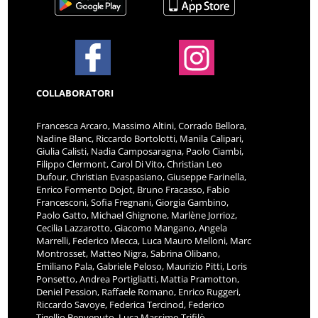
COLLABORATORI
Francesca Arcaro, Massimo Altini, Corrado Bellora,
Nadine Blanc, Riccardo Bortolotti, Manila Calipari,
Giulia Calisti, Nadia Camposaragna, Paolo Ciambi,
Filippo Clermont, Carol Di Vito, Christian Leo
Dufour, Christian Evaspasiano, Giuseppe Farinella,
Enrico Formento Dojot, Bruno Fracasso, Fabio
Francesconi, Sofia Fregnani, Giorgia Gambino,
Paolo Gatto, Michael Ghignone, Marlène Jorrioz,
Cecilia Lazzarotto, Giacomo Mangano, Angela
Marrelli, Federico Mecca, Luca Mauro Melloni, Marc
Montrosset, Matteo Nigra, Sabrina Olibano,
Emiliano Pala, Gabriele Peloso, Maurizio Pitti, Loris
Ponsetto, Andrea Portigliatti, Mattia Pramotton,
Deniel Pession, Raffaele Romano, Enrico Ruggeri,
Riccardo Savoye, Federica Tercinod, Federico
Tigellio Benvenuto, Luca Massimo Trifilò