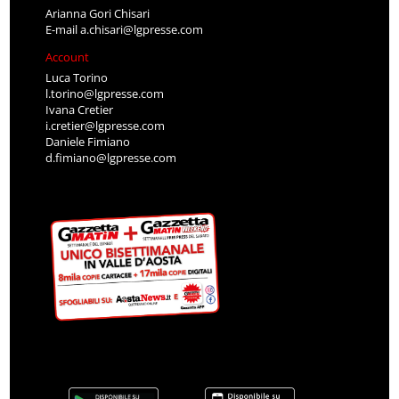
Arianna Gori Chisari
E-mail
a.chisari@lgpresse.com
Account
Luca Torino
l.torino@lgpresse.com
Ivana Cretier
i.cretier@lgpresse.com
Daniele Fimiano
d.fimiano@lgpresse.com