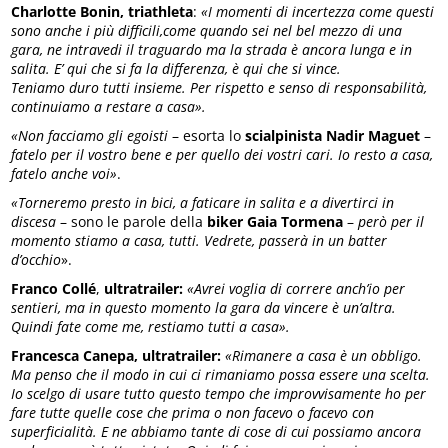
Charlotte Bonin, triathleta
:
«I momenti di incertezza come questi
sono anche i più difficili,come quando sei nel bel mezzo di una
gara, ne intravedi il traguardo ma la strada è ancora lunga e in
salita. E’ qui che si fa la differenza, è qui che si vince.
Teniamo duro tutti insieme. Per rispetto e senso di responsabilità,
continuiamo a restare a casa».
«Non facciamo gli egoisti
– esorta lo
scialpinista Nadir Maguet
–
fatelo per il vostro bene e per quello dei vostri cari. Io resto a casa,
fatelo anche voi»
.
«Torneremo presto in bici, a faticare in salita e a divertirci in
discesa
– sono le parole della
biker Gaia Tormena
–
però per il
momento stiamo a casa, tutti. Vedrete, passerà in un batter
d’occhio
».
Franco Collé
,
ultratrailer:
«Avrei voglia di correre anch’io per
sentieri, ma in questo momento la gara da vincere è un’altra.
Quindi fate come me, restiamo tutti a casa».
Francesca Canepa, ultratrailer:
«Rimanere a casa è un obbligo.
Ma penso che il modo in cui ci rimaniamo possa essere una scelta.
Io scelgo di usare tutto questo tempo che improvvisamente ho per
fare tutte quelle cose che prima o non facevo o facevo con
superficialità. E ne abbiamo tante di cose di cui possiamo ancora