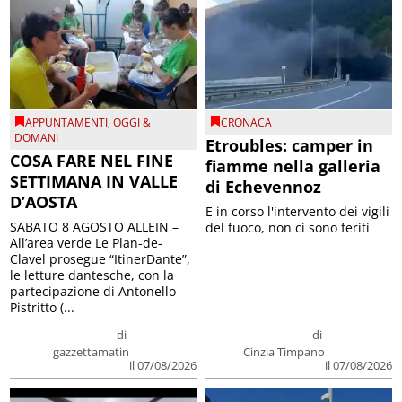
APPUNTAMENTI
,
OGGI &
CRONACA
DOMANI
Etroubles: camper in
COSA FARE NEL FINE
fiamme nella galleria
SETTIMANA IN VALLE
di Echevennoz
D’AOSTA
E in corso l'intervento dei vigili
SABATO 8 AGOSTO ALLEIN –
del fuoco, non ci sono feriti
All’area verde Le Plan-de-
Clavel prosegue “ItinerDante”,
le letture dantesche, con la
partecipazione di Antonello
Pistritto (...
di
di
gazzettamatin
Cinzia Timpano
il 07/08/2026
il 07/08/2026