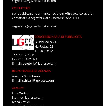
segreteria@gazzettamatin.com
CONTATTACI
Per pubblicazione annunci, necrologi, offro e cerco lavoro,
contattare la segreteria al numero: 0165/231711
segreteria@gazzettamatin.com
CONCESSIONARIA DI PUBBLICITÀ
LG PRESSE S.R.L.
via Festaz, 52
11100 AOSTA
Tel: 0165.231711
Fax: 0165.1820141
E-mail
segreteria@lgpresse.com
RESPONSABILE DI AGENZIA
Arianna Gori Chisari
E-mail
a.chisari@lgpresse.com
Account
Luca Torino
l.torino@lgpresse.com
Ivana Cretier