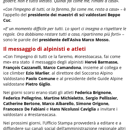
godere, non è tutto vietato. Quindi fai come me, rimani a casa».
«Con l’impegno di tutti, ce la faremo, fai come me, resta a casa»
– è
l’appello del
presidente dei maestri di sci valdostani
Beppe
Cuc
.
«E’ un momento difficile per tutti. Lo sport ci insegna a rispettare le
regole. Ora dobbiamo restare tutti a casa, ripartiremo più forti»
–
sono le parole del
presidente dell’Asiva Marco Mosso.
Il messaggio di alpinisti e atleti
«Con l’impegno di tutti ce la faremo, #iorestoacasa, fai come
me» era stato il messaggio degli alpinisti
Hervé Barmasse,
François Cazzanelli, Marco Camandona
, insieme al collega e
ice climber
Ezio Marlier
, al direttore del Soccorso Alpino
Valdostano
Paolo Comune
e al presidente delle Guide Alpine
valdostane
Pietro Giglio
.
Nei giorni scorsi erano stati gli atleti
Federica Brignone,
Federico Pellegrino, Martine Michieletto, Sergio Pellissier,
Catherine Bertone, Marco Albarello, Simone Origone,
Francesco De Fabiani
e
Hans Nicolussi Caviglia
a invitare i
valdostani a #restareacasa.
Nei prossimi giorni, l’Ufficio Stampa provvederà a editare e a
diffondere sui canali social dell’amministrazione regionale altri