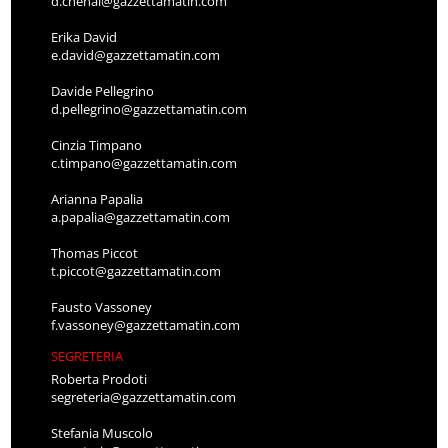
d.chenal@gazzettamatin.com
Erika David
e.david@gazzettamatin.com
Davide Pellegrino
d.pellegrino@gazzettamatin.com
Cinzia Timpano
c.timpano@gazzettamatin.com
Arianna Papalia
a.papalia@gazzettamatin.com
Thomas Piccot
t.piccot@gazzettamatin.com
Fausto Vassoney
f.vassoney@gazzettamatin.com
SEGRETERIA
Roberta Prodoti
segreteria@gazzettamatin.com
Stefania Muscolo