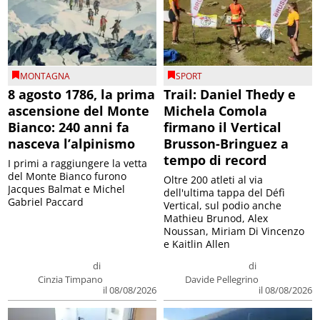
MONTAGNA
SPORT
8 agosto 1786, la prima
Trail: Daniel Thedy e
ascensione del Monte
Michela Comola
Bianco: 240 anni fa
firmano il Vertical
nasceva l’alpinismo
Brusson-Bringuez a
tempo di record
I primi a raggiungere la vetta
del Monte Bianco furono
Oltre 200 atleti al via
Jacques Balmat e Michel
dell'ultima tappa del Défì
Gabriel Paccard
Vertical, sul podio anche
Mathieu Brunod, Alex
Noussan, Miriam Di Vincenzo
e Kaitlin Allen
di
di
Cinzia Timpano
Davide Pellegrino
il 08/08/2026
il 08/08/2026