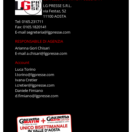
LG PRESSE S.R.L.
via Festaz, 52
11100 AOSTA
Tel: 0165.231711
Fax: 0165.1820141
E-mail
segreteria@lgpresse.com
RESPONSABILE DI AGENZIA
Arianna Gori Chisari
E-mail
a.chisari@lgpresse.com
Account
Luca Torino
l.torino@lgpresse.com
Ivana Cretier
i.cretier@lgpresse.com
Daniele Fimiano
d.fimiano@lgpresse.com