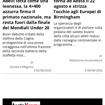
Abelli lotta come una
torna ad Aosta il 22
leonessa, la 4×400
agosto e strizza
azzurra firma il
l’occhio agli Europei di
primato nazionale, ma
Birmingham
resta fuori dalla finale
La speranza degli
dei Mondiali Under 20
organizzatori è di portare sulla
pedana del salotto buono
Buon debutto iridato della
della città alcuni atleti reduci
stellina della Cogne,
dalla rassegna continentale in
protagonista di una prova
programma ...
coraggiosa nell'ultima frazione
della seconda batteria della
staffetta mist...
di
Redazione Aostanews.it
di
Davide Pellegrino
il 06/08/2026
il 06/08/2026