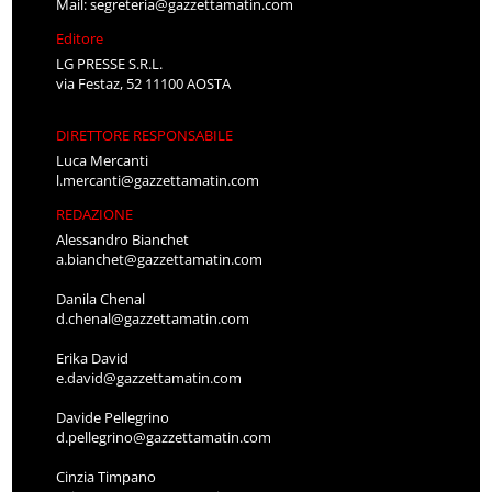
Mail:
segreteria@gazzettamatin.com
Editore
LG PRESSE S.R.L.
via Festaz, 52 11100 AOSTA
DIRETTORE RESPONSABILE
Luca Mercanti
l.mercanti@gazzettamatin.com
REDAZIONE
Alessandro Bianchet
a.bianchet@gazzettamatin.com
Danila Chenal
d.chenal@gazzettamatin.com
Erika David
e.david@gazzettamatin.com
Davide Pellegrino
d.pellegrino@gazzettamatin.com
Cinzia Timpano