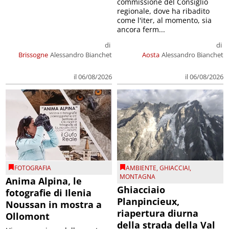
commissione del Consiglio
regionale, dove ha ribadito
come l'iter, al momento, sia
ancora ferm...
di
di
Brissogne
Alessandro Bianchet
Aosta
Alessandro Bianchet
il 06/08/2026
il 06/08/2026
FOTOGRAFIA
AMBIENTE
,
GHIACCIAI
,
MONTAGNA
Anima Alpina, le
Ghiacciaio
fotografie di Ilenia
Planpincieux,
Noussan in mostra a
riapertura diurna
Ollomont
della strada della Val