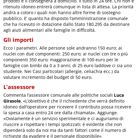
prodotti e li consegnerà a domicilio. Il tutto in 24 ore. Chi non è
ritenuto idoneo entrerà comunque in lista di attesa. La priorità
andrà a coloro i quali non hanno altre forme di sostegno
pubblico. E’ quanto ha disposto l’amministrazione comunale
che ha ricevuto in dotazione dallo Stato 180.295 da destinare
agli aiuti alimentari alle famiglie in difficoltà.
Gli importi
Ecco i parametri. Alle persone sole andranno 150 euro; ai
nuclei con due componenti: 250 euro; ai nuclei con tre o più
componenti 350 euro; maggiorazione di 100 euro per le
famiglie con bimbi da 0 a 3 anni; di 25 euro laddove ci sia uno
studente. Nei Casi particolari (allergie, celiachia ecc.) da
valutare incremento del budget di 50 euro.
L’assessore
Commenta l’assessore comunale alle politiche sociali
Luca
Girasole
. «L’obiettivo è che il richiedente che verrà definito
idoneo dall’operatore per ricevere il contributo possa ricevere
la spesa a casa entro 24 ore dalla chiamata». Aggiunge.
«Ovviamente è un servizio sperimentale e ci auguriamo di
riuscire a rispettare i tempi ipotizzati; è evidente che non
dipenderà solo da noi ma da tanti fattori come il numero di
richieste da evadere e il personale disponibile».