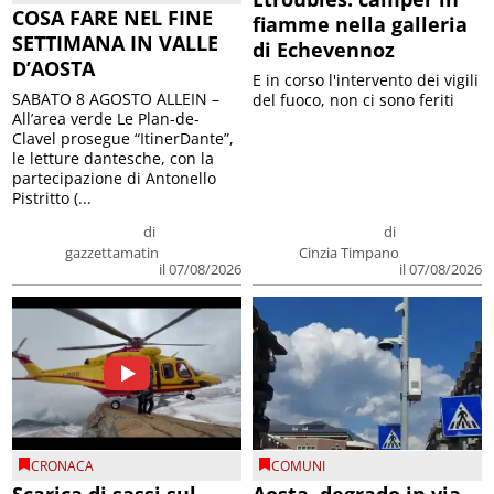
COSA FARE NEL FINE
fiamme nella galleria
SETTIMANA IN VALLE
di Echevennoz
D’AOSTA
E in corso l'intervento dei vigili
SABATO 8 AGOSTO ALLEIN –
del fuoco, non ci sono feriti
All’area verde Le Plan-de-
Clavel prosegue “ItinerDante”,
le letture dantesche, con la
partecipazione di Antonello
Pistritto (...
di
di
gazzettamatin
Cinzia Timpano
il 07/08/2026
il 07/08/2026
CRONACA
COMUNI
Scarica di sassi sul
Aosta, degrado in via