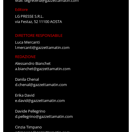
Mail:
segreteria@gazzettamatin.com
Editore
LG PRESSE S.R.L.
via Festaz, 52 11100 AOSTA
DIRETTORE RESPONSABILE
Luca Mercanti
l.mercanti@gazzettamatin.com
REDAZIONE
Alessandro Bianchet
a.bianchet@gazzettamatin.com
Danila Chenal
d.chenal@gazzettamatin.com
Erika David
e.david@gazzettamatin.com
Davide Pellegrino
d.pellegrino@gazzettamatin.com
Cinzia Timpano