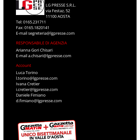
LG PRESSE S.R.L.
via Festaz, 52
11100 AOSTA
Tel: 0165.231711
Fax: 0165.1820141
E-mail
segreteria@lgpresse.com
RESPONSABILE DI AGENZIA
Arianna Gori Chisari
E-mail
a.chisari@lgpresse.com
Account
Luca Torino
l.torino@lgpresse.com
Ivana Cretier
i.cretier@lgpresse.com
Daniele Fimiano
d.fimiano@lgpresse.com