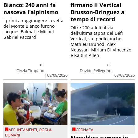
Bianco: 240 anni fa
firmano il Vertical
nasceva l’alpinismo
Brusson-Bringuez a
tempo di record
I primi a raggiungere la vetta
del Monte Bianco furono
Oltre 200 atleti al via
Jacques Balmat e Michel
dell'ultima tappa del Défì
Gabriel Paccard
Vertical, sul podio anche
Mathieu Brunod, Alex
Noussan, Miriam Di Vincenzo
e Kaitlin Allen
di
di
Cinzia Timpano
Davide Pellegrino
il 08/08/2026
il 08/08/2026
APPUNTAMENTI
,
OGGI &
CRONACA
DOMANI
Etroubles: camper in