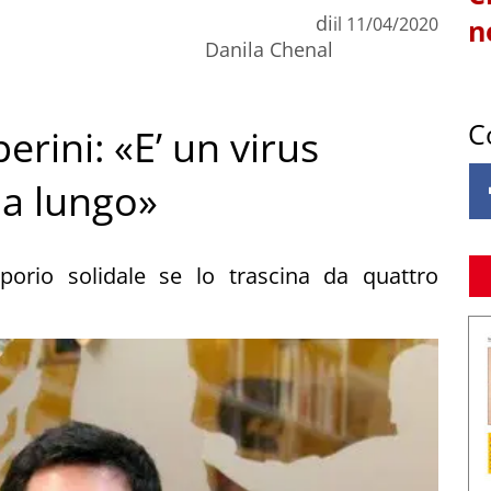
di
il
11/04/2020
n
Danila Chenal
C
erini: «E’ un virus
 a lungo»
mporio solidale se lo trascina da quattro