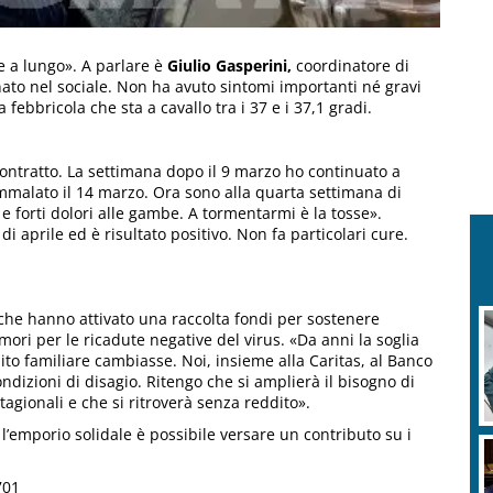
te a lungo». A parlare è
Giulio Gasperini,
coordinatore di
ato nel sociale. Non ha avuto sintomi importanti né gravi
bbricola che sta a cavallo tra i 37 e i 37,1 gradi.
ontratto. La settimana dopo il 9 marzo ho continuato a
mmalato il 14 marzo. Ora sono alla quarta settimana di
 e forti dolori alle gambe. A tormentarmi è la tosse».
di aprile ed è risultato positivo. Non fa particolari cure.
che hanno attivato una raccolta fondi per sostenere
mori per le ricadute negative del virus. «Da anni la soglia
ito familiare cambiasse. Noi, insieme alla Caritas, al Banco
ndizioni di disagio. Ritengo che si amplierà il bisogno di
tagionali e che si ritroverà senza reddito».
 l’emporio solidale è possibile versare un contributo su i
701