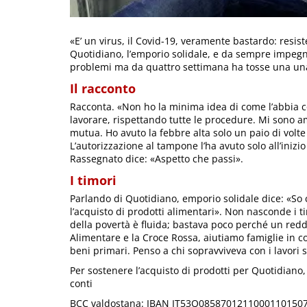
«E’ un virus, il Covid-19, veramente bastardo: resis
Quotidiano, l’emporio solidale, e da sempre impegn
problemi ma da quattro settimana ha tosse una una fe
Il racconto
Racconta. «Non ho la minima idea di come l’abbia c
lavorare, rispettando tutte le procedure. Mi sono a
mutua. Ho avuto la febbre alta solo un paio di volte
L’autorizzazione al tampone l’ha avuto solo all’inizio 
Rassegnato dice: «Aspetto che passi».
I timori
Parlando di Quotidiano, emporio solidale dice: «So 
l’acquisto di prodotti alimentari». Non nasconde i ti
della povertà è fluida; bastava poco perché un redd
Alimentare e la Croce Rossa, aiutiamo famiglie in co
beni primari. Penso a chi sopravviveva con i lavori s
Per sostenere l’acquisto di prodotti per Quotidiano,
conti
BCC valdostana: IBAN IT53Q0858701211000110150