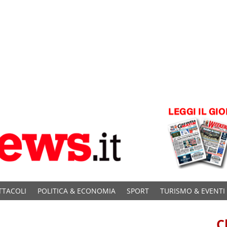
TTACOLI
POLITICA & ECONOMIA
SPORT
TURISMO & EVENTI
C