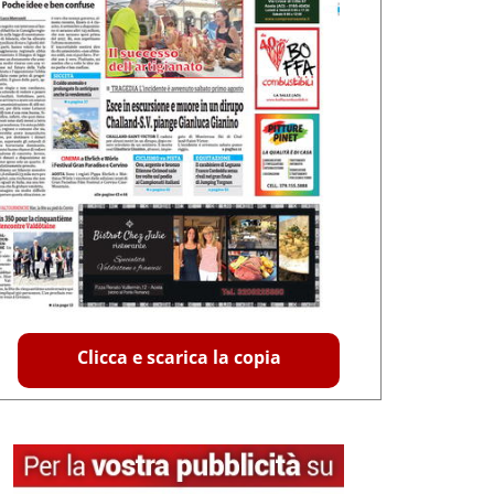
Clicca e scarica la copia