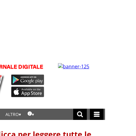
ALTRO
licca per leggere tutte le