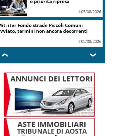
ottiene modifica a risoluzione
il 05/08/2026
Delmastro, Camera dice no a
uso chat con Caroccia: in aula
bagarre e proteste opposizioni
il 05/08/2026
❮
❯