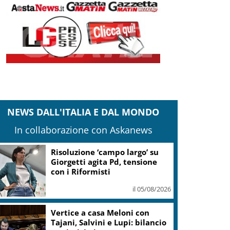
NEWS DALL'ITALIA E DAL MONDO
In collaborazione con Askanews
Banco Bpm, Castagna: Agricole
Italia? Valuteremo, ritengo
fusione molto solida
il 05/08/2026
Conti pubblici, Governo
incassa sì su clausola Ue. Lega