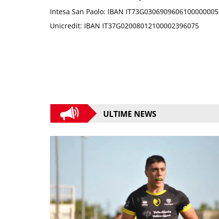
Intesa San Paolo: IBAN IT73G030690960610000000
Unicredit: IBAN IT37G02008012100002396075
ULTIME NEWS