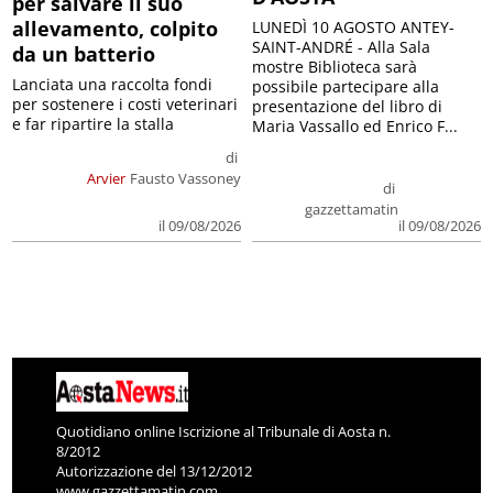
per salvare il suo
allevamento, colpito
LUNEDÌ 10 AGOSTO ANTEY-
SAINT-ANDRÉ - Alla Sala
da un batterio
mostre Biblioteca sarà
Lanciata una raccolta fondi
possibile partecipare alla
per sostenere i costi veterinari
presentazione del libro di
e far ripartire la stalla
Maria Vassallo ed Enrico F...
di
Arvier
Fausto Vassoney
di
gazzettamatin
il 09/08/2026
il 09/08/2026
Quotidiano online Iscrizione al Tribunale di Aosta n.
8/2012
Autorizzazione del 13/12/2012
www.gazzettamatin.com