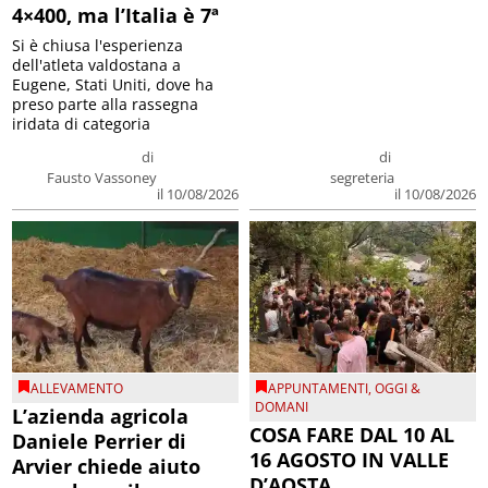
4×400, ma l’Italia è 7ª
Si è chiusa l'esperienza
dell'atleta valdostana a
Eugene, Stati Uniti, dove ha
preso parte alla rassegna
iridata di categoria
di
di
Fausto Vassoney
segreteria
il 10/08/2026
il 10/08/2026
ALLEVAMENTO
APPUNTAMENTI
,
OGGI &
DOMANI
L’azienda agricola
COSA FARE DAL 10 AL
Daniele Perrier di
16 AGOSTO IN VALLE
Arvier chiede aiuto
D’AOSTA