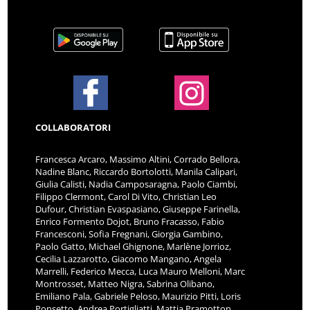
COLLABORATORI
Francesca Arcaro, Massimo Altini, Corrado Bellora,
Nadine Blanc, Riccardo Bortolotti, Manila Calipari,
Giulia Calisti, Nadia Camposaragna, Paolo Ciambi,
Filippo Clermont, Carol Di Vito, Christian Leo
Dufour, Christian Evaspasiano, Giuseppe Farinella,
Enrico Formento Dojot, Bruno Fracasso, Fabio
Francesconi, Sofia Fregnani, Giorgia Gambino,
Paolo Gatto, Michael Ghignone, Marlène Jorrioz,
Cecilia Lazzarotto, Giacomo Mangano, Angela
Marrelli, Federico Mecca, Luca Mauro Melloni, Marc
Montrosset, Matteo Nigra, Sabrina Olibano,
Emiliano Pala, Gabriele Peloso, Maurizio Pitti, Loris
Ponsetto, Andrea Portigliatti, Mattia Pramotton,