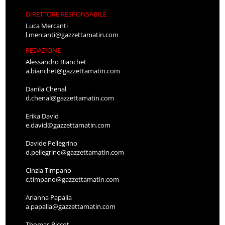
DIRETTORE RESPONSABILE
Luca Mercanti
l.mercanti@gazzettamatin.com
REDAZIONE
Alessandro Bianchet
a.bianchet@gazzettamatin.com
Danila Chenal
d.chenal@gazzettamatin.com
Erika David
e.david@gazzettamatin.com
Davide Pellegrino
d.pellegrino@gazzettamatin.com
Cinzia Timpano
c.timpano@gazzettamatin.com
Arianna Papalia
a.papalia@gazzettamatin.com
Thomas Piccot