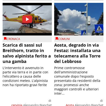
CRONACA
COMUNI
Scarica di sassi sul
Aosta, degrado in via
Breithorn, tratto in
Festaz: installata una
salvo alpinista ferito a
telecamera alla Torre
una gamba
del Lebbroso
L'intervento è avvenuto in
Prime contromosse
parte via terra e in parte con
dell'amministrazione
l'elicottero a causa delle
comunale dopo l'esposto
condizioni meteo. L'alpinista
presentato da residenti della
non ha riportato gravi ferite
zona; promessi anche
maggiori controlli e ulteriori
inter...
di
di
cervinia
Alessandro Bianchet
Aosta
Alessandro Bianchet