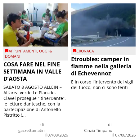
APPUNTAMENTI
,
OGGI &
CRONACA
DOMANI
Etroubles: camper in
COSA FARE NEL FINE
fiamme nella galleria
SETTIMANA IN VALLE
di Echevennoz
D’AOSTA
E in corso l'intervento dei vigili
SABATO 8 AGOSTO ALLEIN –
del fuoco, non ci sono feriti
All’area verde Le Plan-de-
Clavel prosegue “ItinerDante”,
le letture dantesche, con la
partecipazione di Antonello
Pistritto (...
di
di
gazzettamatin
Cinzia Timpano
il 07/08/2026
il 07/08/2026