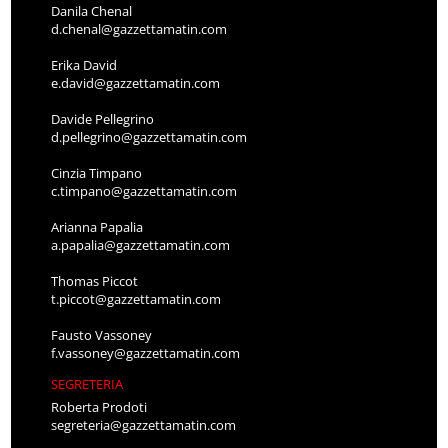
Danila Chenal
d.chenal@gazzettamatin.com
Erika David
e.david@gazzettamatin.com
Davide Pellegrino
d.pellegrino@gazzettamatin.com
Cinzia Timpano
c.timpano@gazzettamatin.com
Arianna Papalia
a.papalia@gazzettamatin.com
Thomas Piccot
t.piccot@gazzettamatin.com
Fausto Vassoney
f.vassoney@gazzettamatin.com
SEGRETERIA
Roberta Prodoti
segreteria@gazzettamatin.com