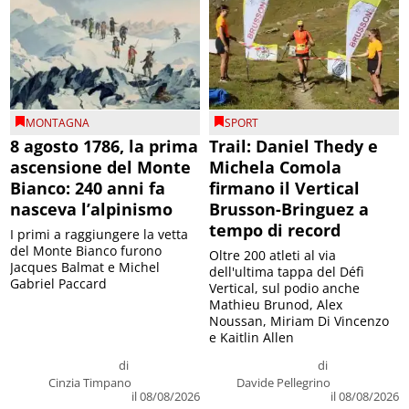
MONTAGNA
SPORT
8 agosto 1786, la prima
Trail: Daniel Thedy e
ascensione del Monte
Michela Comola
Bianco: 240 anni fa
firmano il Vertical
nasceva l’alpinismo
Brusson-Bringuez a
tempo di record
I primi a raggiungere la vetta
del Monte Bianco furono
Oltre 200 atleti al via
Jacques Balmat e Michel
dell'ultima tappa del Défì
Gabriel Paccard
Vertical, sul podio anche
Mathieu Brunod, Alex
Noussan, Miriam Di Vincenzo
e Kaitlin Allen
di
di
Cinzia Timpano
Davide Pellegrino
il 08/08/2026
il 08/08/2026