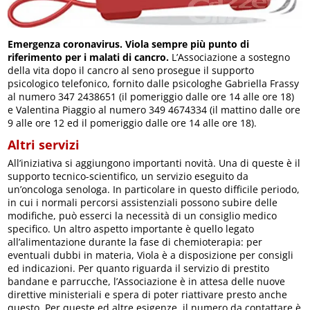
Emergenza coronavirus. Viola sempre più punto di
riferimento per i malati di cancro.
L’Associazione a sostegno
della vita dopo il cancro al seno prosegue il supporto
psicologico telefonico, fornito dalle psicologhe Gabriella Frassy
al numero 347 2438651 (il pomeriggio dalle ore 14 alle ore 18)
e Valentina Piaggio al numero 349 4674334 (il mattino dalle ore
9 alle ore 12 ed il pomeriggio dalle ore 14 alle ore 18).
Altri servizi
All’iniziativa si aggiungono importanti novità. Una di queste è il
supporto tecnico-scientifico, un servizio eseguito da
un’oncologa senologa. In particolare in questo difficile periodo,
in cui i normali percorsi assistenziali possono subire delle
modifiche, può esserci la necessità di un consiglio medico
specifico. Un altro aspetto importante è quello legato
all’alimentazione durante la fase di chemioterapia: per
eventuali dubbi in materia, Viola è a disposizione per consigli
ed indicazioni. Per quanto riguarda il servizio di prestito
bandane e parrucche, l’Associazione è in attesa delle nuove
direttive ministeriali e spera di poter riattivare presto anche
questo. Per queste ed altre esigenze, il numero da contattare è