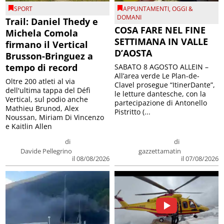
SPORT
APPUNTAMENTI
,
OGGI &
DOMANI
Trail: Daniel Thedy e
COSA FARE NEL FINE
Michela Comola
SETTIMANA IN VALLE
firmano il Vertical
D’AOSTA
Brusson-Bringuez a
tempo di record
SABATO 8 AGOSTO ALLEIN –
All’area verde Le Plan-de-
Oltre 200 atleti al via
Clavel prosegue “ItinerDante”,
dell'ultima tappa del Défì
le letture dantesche, con la
Vertical, sul podio anche
partecipazione di Antonello
Mathieu Brunod, Alex
Pistritto (...
Noussan, Miriam Di Vincenzo
e Kaitlin Allen
di
di
Davide Pellegrino
gazzettamatin
il 08/08/2026
il 07/08/2026