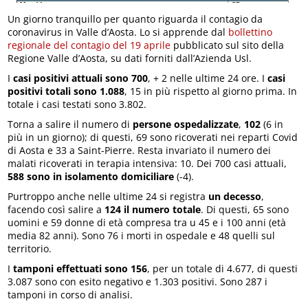
Un giorno tranquillo per quanto riguarda il contagio da
coronavirus in Valle d’Aosta. Lo si apprende dal
bollettino
regionale del contagio del 19 aprile
pubblicato sul sito della
Regione Valle d’Aosta, su dati forniti dall’Azienda Usl.
I
casi positivi attuali sono 700
, + 2 nelle ultime 24 ore. I
casi
positivi totali sono 1.088
, 15 in più rispetto al giorno prima. In
totale i casi testati sono 3.802.
Torna a salire il numero di
persone ospedalizzate
,
102
(6 in
più in un giorno); di questi, 69 sono ricoverati nei reparti Covid
di Aosta e 33 a Saint-Pierre. Resta invariato il numero dei
malati ricoverati in terapia intensiva: 10. Dei 700 casi attuali,
588 sono in isolamento domiciliare
(-4).
Purtroppo anche nelle ultime 24 si registra
un decesso
,
facendo così salire a
124 il numero totale
. Di questi, 65 sono
uomini e 59 donne di età compresa tra u 45 e i 100 anni (età
media 82 anni). Sono 76 i morti in ospedale e 48 quelli sul
territorio.
I
tamponi effettuati sono 156
, per un totale di 4.677, di questi
3.087 sono con esito negativo e 1.303 positivi. Sono 287 i
tamponi in corso di analisi.