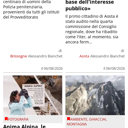
base dell’interesse
centinaio di uomini della
Polizia penitenziaria,
pubblico»
provenienti da tutti gli istituti
Il primo cittadino di Aosta è
del Provveditorato
stato audito nella quarta
commissione del Consiglio
regionale, dove ha ribadito
come l'iter, al momento, sia
ancora ferm...
di
di
Brissogne
Alessandro Bianchet
Aosta
Alessandro Bianchet
il 06/08/2026
il 06/08/2026
FOTOGRAFIA
AMBIENTE
,
GHIACCIAI
,
MONTAGNA
Anima Alpina, le