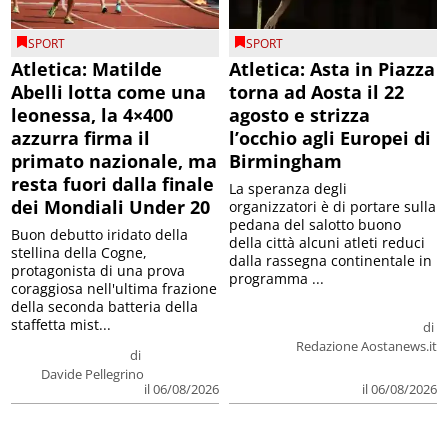
SPORT
SPORT
Atletica: Matilde
Atletica: Asta in Piazza
Abelli lotta come una
torna ad Aosta il 22
leonessa, la 4×400
agosto e strizza
azzurra firma il
l’occhio agli Europei di
primato nazionale, ma
Birmingham
resta fuori dalla finale
La speranza degli
dei Mondiali Under 20
organizzatori è di portare sulla
pedana del salotto buono
Buon debutto iridato della
della città alcuni atleti reduci
stellina della Cogne,
dalla rassegna continentale in
protagonista di una prova
programma ...
coraggiosa nell'ultima frazione
della seconda batteria della
staffetta mist...
di
Redazione Aostanews.it
di
Davide Pellegrino
il 06/08/2026
il 06/08/2026