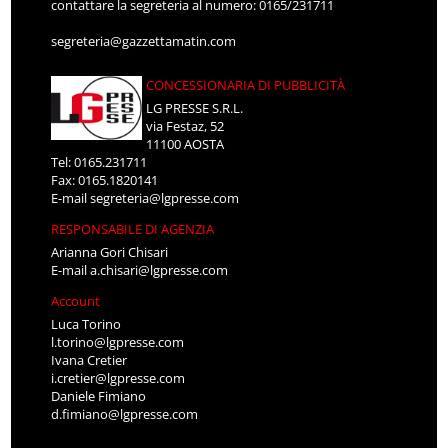
contattare la segreteria al numero: 0165/231711
segreteria@gazzettamatin.com
CONCESSIONARIA DI PUBBLICITÀ
LG PRESSE S.R.L.
via Festaz, 52
11100 AOSTA
Tel: 0165.231711
Fax: 0165.1820141
E-mail
segreteria@lgpresse.com
RESPONSABILE DI AGENZIA
Arianna Gori Chisari
E-mail
a.chisari@lgpresse.com
Account
Luca Torino
l.torino@lgpresse.com
Ivana Cretier
i.cretier@lgpresse.com
Daniele Fimiano
d.fimiano@lgpresse.com