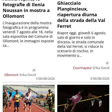
Ghiacciaio
fotografie di Ilenia
Planpincieux,
Noussan in mostra a
riapertura diurna
Ollomont
della strada della Val
L'inaugurazione della mostra
Ferret
fotografica è in programma
venerdì 7 agosto alle 18, nella
Riapre oggi, giovedì 6 agosto,
sala espositiva del Comune di
solo di giorno e solo in
Ollomont; le immagini esposte
discesa, la strada comunale
sa...
della Val Ferret; si riduce lo
scenario di rischio, in
movimento u...
di
Courmayeur
Erika David
di
Ollomont
Erika David
il 06/08/2026
il 06/08/2026