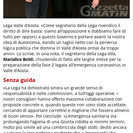
Lega Valle d’Aosta. «Come segretario della Lega rivendico il
diritto di dire basta: siamo all’opposizione e dobbiamo fare di
tutto per opporci a questo Governo e portare avanti la nostra
idea di Autonomia, dando un taglio netto con la perversa
logica politica che domina in Valle d’Aosta ormai da troppi
anni». Lo scrive, in una nota, il segretario della Lega Vda,
Marialice Boldi
, chiudendo di fatto alle larghe intese per la
preparazione della fase 2 legata all’emergenza coronavirus in
Valle d’Aosta.
Senza guida
«La Lega ha dimostrato sinora un grande senso di
responsabilità e nelle commissioni, a tutt’oggi operative, i
nostri consiglieri hanno offerto massima collaborazione con
proposte concrete e, quando queste non sono state accettate,
cercando di apportare correttivi e migliorie che fossero almeno
di buon senso». Poi conclude. «L’emergenza sanitaria sta
prolungando l’agonia di una Giunta ridotta ai minimi termini,
molto più simile ad una combriccola degli stolti, dediti ancora
a salvare la loro poltrona piuttosto che a ‘governanti’ che