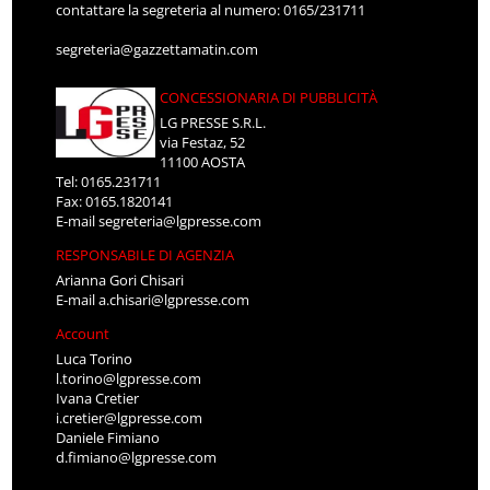
contattare la segreteria al numero: 0165/231711
segreteria@gazzettamatin.com
CONCESSIONARIA DI PUBBLICITÀ
LG PRESSE S.R.L.
via Festaz, 52
11100 AOSTA
Tel: 0165.231711
Fax: 0165.1820141
E-mail
segreteria@lgpresse.com
RESPONSABILE DI AGENZIA
Arianna Gori Chisari
E-mail
a.chisari@lgpresse.com
Account
Luca Torino
l.torino@lgpresse.com
Ivana Cretier
i.cretier@lgpresse.com
Daniele Fimiano
d.fimiano@lgpresse.com