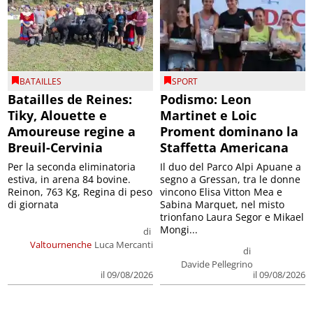
BATAILLES
SPORT
Batailles de Reines:
Podismo: Leon
Tiky, Alouette e
Martinet e Loic
Amoureuse regine a
Proment dominano la
Breuil-Cervinia
Staffetta Americana
Per la seconda eliminatoria
Il duo del Parco Alpi Apuane a
estiva, in arena 84 bovine.
segno a Gressan, tra le donne
Reinon, 763 Kg, Regina di peso
vincono Elisa Vitton Mea e
di giornata
Sabina Marquet, nel misto
trionfano Laura Segor e Mikael
Mongi...
di
Valtournenche
Luca Mercanti
di
Davide Pellegrino
il 09/08/2026
il 09/08/2026