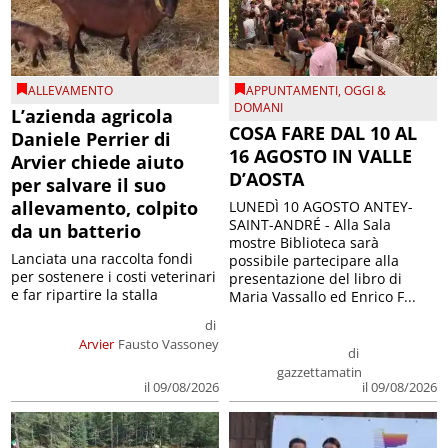
ALLEVAMENTO
APPUNTAMENTI
,
OGGI &
DOMANI
L’azienda agricola
COSA FARE DAL 10 AL
Daniele Perrier di
16 AGOSTO IN VALLE
Arvier chiede aiuto
D’AOSTA
per salvare il suo
allevamento, colpito
LUNEDÌ 10 AGOSTO ANTEY-
SAINT-ANDRÉ - Alla Sala
da un batterio
mostre Biblioteca sarà
Lanciata una raccolta fondi
possibile partecipare alla
per sostenere i costi veterinari
presentazione del libro di
e far ripartire la stalla
Maria Vassallo ed Enrico F...
di
Arvier
Fausto Vassoney
di
gazzettamatin
il 09/08/2026
il 09/08/2026