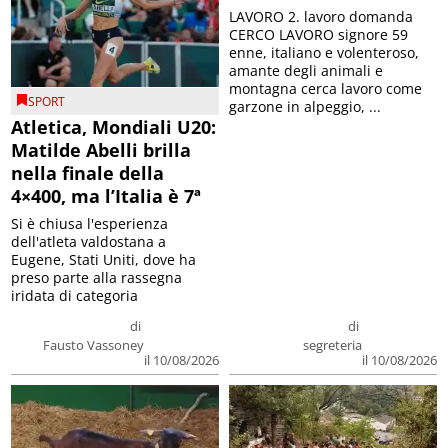
LAVORO 2. lavoro domanda
CERCO LAVORO signore 59
enne, italiano e volenteroso,
amante degli animali e
montagna cerca lavoro come
SPORT
garzone in alpeggio, ...
Atletica, Mondiali U20:
Matilde Abelli brilla
nella finale della
4×400, ma l’Italia è 7ª
Si è chiusa l'esperienza
dell'atleta valdostana a
Eugene, Stati Uniti, dove ha
preso parte alla rassegna
iridata di categoria
di
di
Fausto Vassoney
segreteria
il 10/08/2026
il 10/08/2026