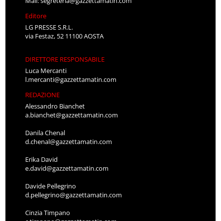
Mail:
segreteria@gazzettamatin.com
Editore
LG PRESSE S.R.L.
via Festaz, 52 11100 AOSTA
DIRETTORE RESPONSABILE
Luca Mercanti
l.mercanti@gazzettamatin.com
REDAZIONE
Alessandro Bianchet
a.bianchet@gazzettamatin.com
Danila Chenal
d.chenal@gazzettamatin.com
Erika David
e.david@gazzettamatin.com
Davide Pellegrino
d.pellegrino@gazzettamatin.com
Cinzia Timpano