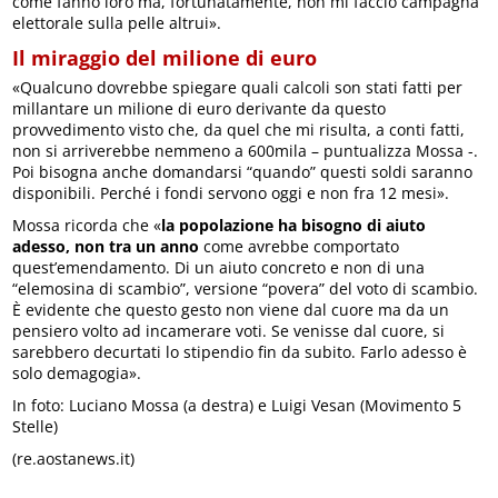
come fanno loro ma, fortunatamente, non mi faccio campagna
elettorale sulla pelle altrui».
Il miraggio del milione di euro
«Qualcuno dovrebbe spiegare quali calcoli son stati fatti per
millantare un milione di euro derivante da questo
provvedimento visto che, da quel che mi risulta, a conti fatti,
non si arriverebbe nemmeno a 600mila – puntualizza Mossa -.
Poi bisogna anche domandarsi “quando” questi soldi saranno
disponibili. Perché i fondi servono oggi e non fra 12 mesi».
Mossa ricorda che «
la popolazione ha bisogno di aiuto
adesso, non tra un anno
come avrebbe comportato
quest’emendamento. Di un aiuto concreto e non di una
“elemosina di scambio”, versione “povera” del voto di scambio.
È evidente che questo gesto non viene dal cuore ma da un
pensiero volto ad incamerare voti. Se venisse dal cuore, si
sarebbero decurtati lo stipendio fin da subito. Farlo adesso è
solo demagogia».
In foto: Luciano Mossa (a destra) e Luigi Vesan (Movimento 5
Stelle)
(re.aostanews.it)