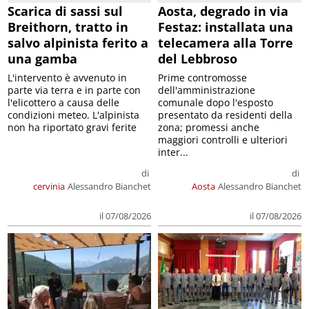
Scarica di sassi sul
Aosta, degrado in via
Breithorn, tratto in
Festaz: installata una
salvo alpinista ferito a
telecamera alla Torre
una gamba
del Lebbroso
L'intervento è avvenuto in
Prime contromosse
parte via terra e in parte con
dell'amministrazione
l'elicottero a causa delle
comunale dopo l'esposto
condizioni meteo. L'alpinista
presentato da residenti della
non ha riportato gravi ferite
zona; promessi anche
maggiori controlli e ulteriori
inter...
di
di
cervinia
Alessandro Bianchet
Aosta
Alessandro Bianchet
il 07/08/2026
il 07/08/2026