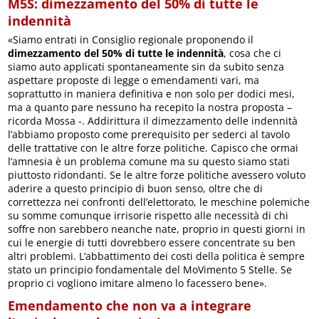
M5S: dimezzamento del 50% di tutte le
indennità
«Siamo entrati in Consiglio regionale proponendo il
dimezzamento del 50% di tutte le indennità
, cosa che ci
siamo auto applicati spontaneamente sin da subito senza
aspettare proposte di legge o emendamenti vari, ma
soprattutto in maniera definitiva e non solo per dodici mesi,
ma a quanto pare nessuno ha recepito la nostra proposta –
ricorda Mossa -. Addirittura il dimezzamento delle indennità
l’abbiamo proposto come prerequisito per sederci al tavolo
delle trattative con le altre forze politiche. Capisco che ormai
l’amnesia è un problema comune ma su questo siamo stati
piuttosto ridondanti. Se le altre forze politiche avessero voluto
aderire a questo principio di buon senso, oltre che di
correttezza nei confronti dell’elettorato, le meschine polemiche
su somme comunque irrisorie rispetto alle necessità di chi
soffre non sarebbero neanche nate, proprio in questi giorni in
cui le energie di tutti dovrebbero essere concentrate su ben
altri problemi. L’abbattimento dei costi della politica è sempre
stato un principio fondamentale del MoVimento 5 Stelle. Se
proprio ci vogliono imitare almeno lo facessero bene».
Emendamento che non va a integrare