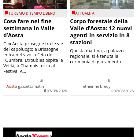
TURISMO & TEMPO LIBERO
ATTUALITA'
Cosa fare nel fine
Corpo forestale della
settimana in Valle
Valle d’Aosta: 12 nuovi
d’Aosta
agenti in servizio in 8
stazioni
GiocAosta prosegue tra le vie
del capoluogo; a Brissogne
Questa mattina, a palazzo
entra nel vivo la Feta de
regionale, si è tenuta la
l’Oumbra; Etroubles ospita la
cerimonia di giuramento
Veillà; a Chamois tocca al
Festival A...
di
di
Aosta
gazzettamatin
ethienne bredy
il 07/08/2026
il 07/08/2026