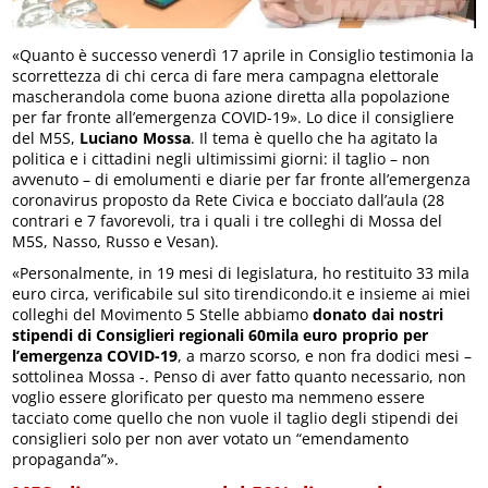
«Quanto è successo venerdì 17 aprile in Consiglio testimonia la
scorrettezza di chi cerca di fare mera campagna elettorale
mascherandola come buona azione diretta alla popolazione
per far fronte all’emergenza COVID-19». Lo dice il consigliere
del M5S,
Luciano Mossa
. Il tema è quello che ha agitato la
politica e i cittadini negli ultimissimi giorni: il taglio – non
avvenuto – di emolumenti e diarie per far fronte all’emergenza
coronavirus proposto da Rete Civica e bocciato dall’aula (28
contrari e 7 favorevoli, tra i quali i tre colleghi di Mossa del
M5S, Nasso, Russo e Vesan).
«Personalmente, in 19 mesi di legislatura, ho restituito 33 mila
euro circa, verificabile sul sito tirendicondo.it e insieme ai miei
colleghi del Movimento 5 Stelle abbiamo
donato dai nostri
stipendi di Consiglieri regionali 60mila euro proprio per
l’emergenza COVID-19
, a marzo scorso, e non fra dodici mesi –
sottolinea Mossa -. Penso di aver fatto quanto necessario, non
voglio essere glorificato per questo ma nemmeno essere
tacciato come quello che non vuole il taglio degli stipendi dei
consiglieri solo per non aver votato un “emendamento
propaganda”».