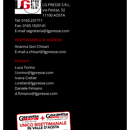
LG PRESSE S.R.L.
via Festaz, 52
11100 AOSTA
Tel: 0165.231711
Fax: 0165.1820141
E-mail
segreteria@lgpresse.com
RESPONSABILE DI AGENZIA
Arianna Gori Chisari
E-mail
a.chisari@lgpresse.com
Account
Luca Torino
l.torino@lgpresse.com
Ivana Cretier
i.cretier@lgpresse.com
Daniele Fimiano
d.fimiano@lgpresse.com