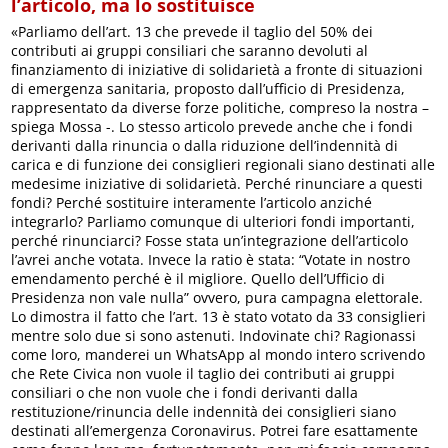
l’articolo, ma lo sostituisce
«Parliamo dell’art. 13 che prevede il taglio del 50% dei
contributi ai gruppi consiliari che saranno devoluti al
finanziamento di iniziative di solidarietà a fronte di situazioni
di emergenza sanitaria, proposto dall’ufficio di Presidenza,
rappresentato da diverse forze politiche, compreso la nostra –
spiega Mossa -. Lo stesso articolo prevede anche che i fondi
derivanti dalla rinuncia o dalla riduzione dell’indennità di
carica e di funzione dei consiglieri regionali siano destinati alle
medesime iniziative di solidarietà. Perché rinunciare a questi
fondi? Perché sostituire interamente l’articolo anziché
integrarlo? Parliamo comunque di ulteriori fondi importanti,
perché rinunciarci? Fosse stata un’integrazione dell’articolo
l’avrei anche votata. Invece la ratio è stata: “Votate in nostro
emendamento perché è il migliore. Quello dell’Ufficio di
Presidenza non vale nulla” ovvero, pura campagna elettorale.
Lo dimostra il fatto che l’art. 13 è stato votato da 33 consiglieri
mentre solo due si sono astenuti. Indovinate chi? Ragionassi
come loro, manderei un WhatsApp al mondo intero scrivendo
che Rete Civica non vuole il taglio dei contributi ai gruppi
consiliari o che non vuole che i fondi derivanti dalla
restituzione/rinuncia delle indennità dei consiglieri siano
destinati all’emergenza Coronavirus. Potrei fare esattamente