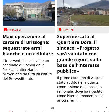
CRONACA
COMUNI
Maxi operazione al
Supermercato al
carcere di Brissogne:
Quartiere Dora, il
sequestrate armi
sindaco: «Progetto
bianche e un cellulare
sarà valutato con
grande rigore, sulla
L'intervento ha coinvolto un
base dell’interesse
centinaio di uomini della
Polizia penitenziaria,
pubblico»
provenienti da tutti gli istituti
Il primo cittadino di Aosta è
del Provveditorato
stato audito nella quarta
commissione del Consiglio
regionale, dove ha ribadito
come l'iter, al momento, sia
ancora ferm...
di
di