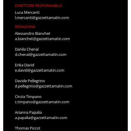
DIRETTORE RESPONSABILE
Luca Mercanti
l.mercanti@gazzettamatin.com
REDAZIONE
Alessandro Bianchet
a.bianchet@gazzettamatin.com
Danila Chenal
d.chenal@gazzettamatin.com
Erika David
e.david@gazzettamatin.com
Davide Pellegrino
d.pellegrino@gazzettamatin.com
Cinzia Timpano
c.timpano@gazzettamatin.com
Arianna Papalia
a.papalia@gazzettamatin.com
Thomas Piccot