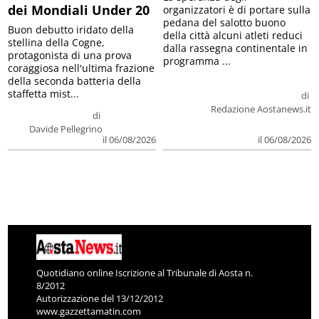
dei Mondiali Under 20
organizzatori è di portare sulla
pedana del salotto buono
Buon debutto iridato della
della città alcuni atleti reduci
stellina della Cogne,
dalla rassegna continentale in
protagonista di una prova
programma ...
coraggiosa nell'ultima frazione
della seconda batteria della
staffetta mist...
di
Redazione Aostanews.it
di
Davide Pellegrino
il 06/08/2026
il 06/08/2026
Quotidiano online Iscrizione al Tribunale di Aosta n.
8/2012
Autorizzazione del 13/12/2012
www.gazzettamatin.com