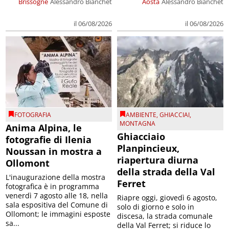
Brissogne
Alessandro Bianchet
Aosta
Alessandro Bianchet
il 06/08/2026
il 06/08/2026
FOTOGRAFIA
AMBIENTE
,
GHIACCIAI
,
MONTAGNA
Anima Alpina, le
Ghiacciaio
fotografie di Ilenia
Planpincieux,
Noussan in mostra a
riapertura diurna
Ollomont
della strada della Val
L'inaugurazione della mostra
Ferret
fotografica è in programma
venerdì 7 agosto alle 18, nella
Riapre oggi, giovedì 6 agosto,
sala espositiva del Comune di
solo di giorno e solo in
Ollomont; le immagini esposte
discesa, la strada comunale
sa...
della Val Ferret; si riduce lo