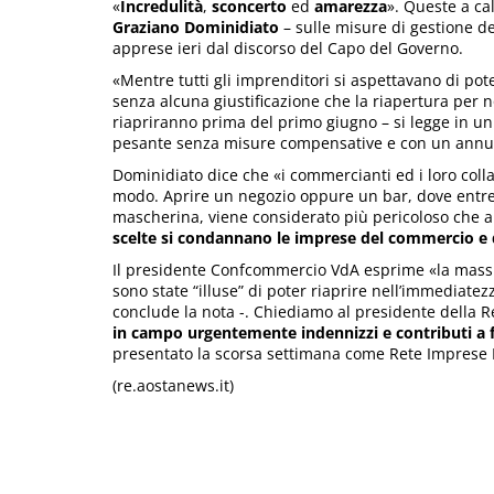
«
Incredulità
,
sconcerto
ed
amarezza
». Queste a c
Graziano Dominidiato
– sulle misure di gestione 
apprese ieri dal discorso del Capo del Governo.
«Mentre tutti gli imprenditori si aspettavano di pot
senza alcuna giustificazione che la riapertura per n
riapriranno prima del primo giugno – si legge in un
pesante senza misure compensative e con un annu
Dominidiato dice che «i commercianti ed i loro colla
modo. Aprire un negozio oppure un bar, dove entre
mascherina, viene considerato più pericoloso che ap
scelte si condannano le imprese del commercio e d
Il presidente Confcommercio VdA esprime «la massim
sono state “illuse” di poter riaprire nell’immediate
conclude la nota -. Chiediamo al presidente dell
in campo urgentemente indennizzi e contributi a
presentato la scorsa settimana come Rete Imprese I
(re.aostanews.it)