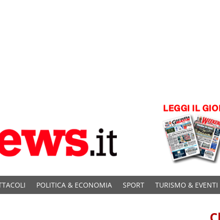
TTACOLI
POLITICA & ECONOMIA
SPORT
TURISMO & EVENTI
C