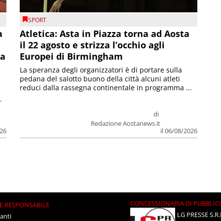
SPORT
a
Atletica: Asta in Piazza torna ad Aosta
il 22 agosto e strizza l’occhio agli
la
Europei di Birmingham
La speranza degli organizzatori è di portare sulla
pedana del salotto buono della città alcuni atleti
reduci dalla rassegna continentale in programma ...
.
di
Redazione Aostanews.it
026
il 06/08/2026
CONCESSIONARIA DI PUBBLIC
E RESPONSABILE
LG PRESSE S.R.
anti