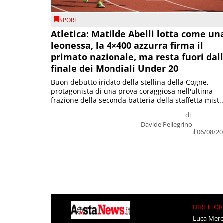
SPORT
Atletica: Matilde Abelli lotta come un
leonessa, la 4×400 azzurra firma il
primato nazionale, ma resta fuori dal
finale dei Mondiali Under 20
Buon debutto iridato della stellina della Cogne,
protagonista di una prova coraggiosa nell'ultima
frazione della seconda batteria della staffetta mist..
di
Davide Pellegrino
il 06/08/2
DIRETTOR
Luca Merc