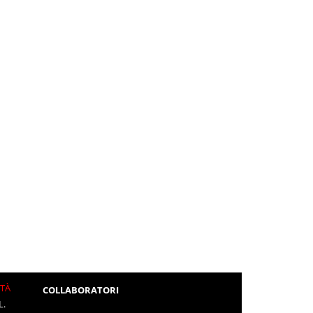
ITÀ
COLLABORATORI
L.