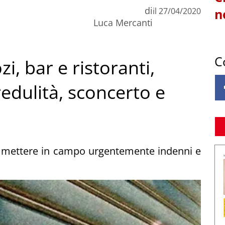
di
il
27/04/2020
n
Luca Mercanti
C
i, bar e ristoranti,
edulità, sconcerto e
di mettere in campo urgentemente indenni e