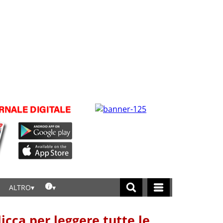
ALTRO
licca per leggere tutte le