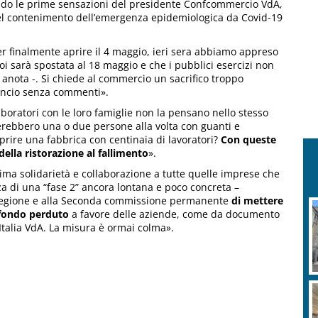
aldo le prime sensazioni del presidente Confcommercio VdA,
del contenimento dell’emergenza epidemiologica da Covid-19
er finalmente aprire il 4 maggio, ieri sera abbiamo appreso
oi sarà spostata al 18 maggio e che i pubblici esercizi non
 anota -. Si chiede al commercio un sacrifico troppo
ncio senza commenti».
boratori con le loro famiglie non la pensano nello stesso
rebbero una o due persone alla volta con guanti e
rire una fabbrica con centinaia di lavoratori?
Con queste
ella ristorazione al fallimento
».
a solidarietà e collaborazione a tutte quelle imprese che
zza di una “fase 2” ancora lontana e poco concreta –
a Regione e alla Seconda commissione permanente
di mettere
 fondo perduto
a favore delle aziende, come da documento
talia VdA. La misura è ormai colma».