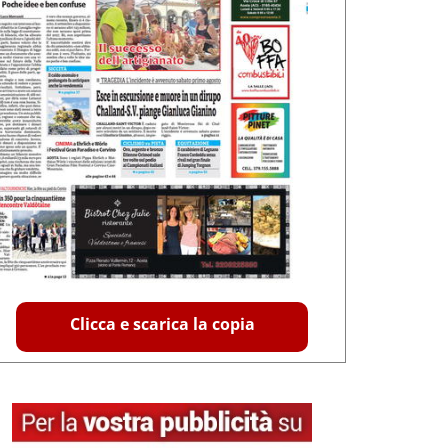
Clicca e scarica la copia