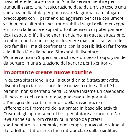
trasmettere le loro emozioni. A nulla servirà mentire per
tranquillizzare. Una rassicurazione data da un viso teso o una
speranza millantata per poi passare la giornata a dialogare
preoccupati con il partner o ad aggirarsi per casa con umore
visibilmente alterato, mostrano subito i segni della menzogna
e minano la fiducia e soprattutto il pensiero di poter parlare
degli aspetti difficili che sperimentiamo. In questa situazione, i
bambini non hanno bisogno di vedere maschere sui volti dei
loro familiari, ma di confrontarsi con la possibilità di far fronte
alle difficoltà e alle paure. Sforzarsi di diventare
Wonderwoman o Superman, inoltre, è un peso troppo grande
da portare in una situazione del genere per i genitori».
Importante creare nuove routine
In questa situazione in cui la quotidianità è stata stravolta,
diventa importante creare delle nuove routine affinché i
bambini non si sentano persi. «Creare insieme un calendario
di massima della quarantena, può essere importante
all’insegna del contenimento e della rassicurazione.
Differenziare i momenti della giornata in base alle attività.
Creare degli appuntamenti fissi per aiutare a scandirla. Far
leva anche sulla loro creatività in modo da potersi
sperimentare in autonomia; non sempre pungolati e stimolati
dall’adulto. Il tutto senza farsi intrappolare dalla rigidità».