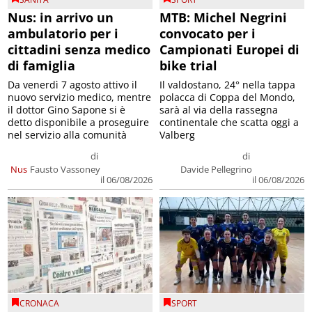
Nus: in arrivo un
MTB: Michel Negrini
ambulatorio per i
convocato per i
cittadini senza medico
Campionati Europei di
di famiglia
bike trial
Da venerdì 7 agosto attivo il
Il valdostano, 24° nella tappa
nuovo servizio medico, mentre
polacca di Coppa del Mondo,
il dottor Gino Sapone si è
sarà al via della rassegna
detto disponibile a proseguire
continentale che scatta oggi a
nel servizio alla comunità
Valberg
di
di
Nus
Fausto Vassoney
Davide Pellegrino
il 06/08/2026
il 06/08/2026
CRONACA
SPORT