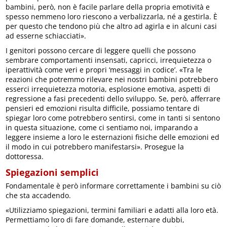
bambini, però, non è facile parlare della propria emotività e
spesso nemmeno loro riescono a verbalizzarla, né a gestirla. È
per questo che tendono più che altro ad agirla e in alcuni casi
ad esserne schiacciati».
I genitori possono cercare di leggere quelli che possono
sembrare comportamenti insensati, capricci, irrequietezza o
iperattività come veri e propri ‘messaggi in codice’. «Tra le
reazioni che potremmo rilevare nei nostri bambini potrebbero
esserci irrequietezza motoria, esplosione emotiva, aspetti di
regressione a fasi precedenti dello sviluppo. Se, però, afferrare
pensieri ed emozioni risulta difficile, possiamo tentare di
spiegar loro come potrebbero sentirsi, come in tanti si sentono
in questa situazione, come ci sentiamo noi, imparando a
leggere insieme a loro le esternazioni fisiche delle emozioni ed
il modo in cui potrebbero manifestarsi». Prosegue la
dottoressa.
Spiegazioni semplici
Fondamentale è però informare correttamente i bambini su ciò
che sta accadendo.
«Utilizziamo spiegazioni, termini familiari e adatti alla loro età.
Permettiamo loro di fare domande, esternare dubbi,