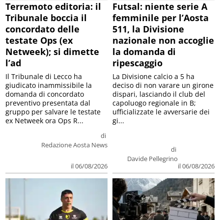
Terremoto editoria: il
Futsal: niente serie A
Tribunale boccia il
femminile per l’Aosta
concordato delle
511, la Divisione
testate Ops (ex
nazionale non accoglie
Netweek); si dimette
la domanda di
l’ad
ripescaggio
Il Tribunale di Lecco ha
La Divisione calcio a 5 ha
giudicato inammissibile la
deciso di non varare un girone
domanda di concordato
dispari, lasciando il club del
preventivo presentata dal
capoluogo regionale in B;
gruppo per salvare le testate
ufficializzate le avversarie dei
ex Netweek ora Ops R...
gi...
di
Redazione Aosta News
di
Davide Pellegrino
il 06/08/2026
il 06/08/2026