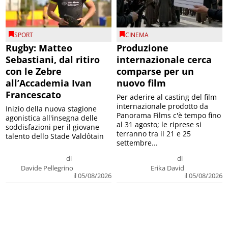
SPORT
CINEMA
Rugby: Matteo
Produzione
Sebastiani, dal ritiro
internazionale cerca
con le Zebre
comparse per un
all’Accademia Ivan
nuovo film
Francescato
Per aderire al casting del film
internazionale prodotto da
Inizio della nuova stagione
Panorama Films c'è tempo fino
agonistica all'insegna delle
al 31 agosto; le riprese si
soddisfazioni per il giovane
terranno tra il 21 e 25
talento dello Stade Valdôtain
settembre...
di
di
Davide Pellegrino
Erika David
il 05/08/2026
il 05/08/2026