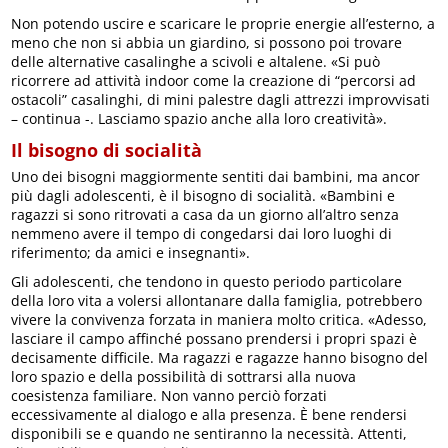
Non potendo uscire e scaricare le proprie energie all’esterno, a
meno che non si abbia un giardino, si possono poi trovare
delle alternative casalinghe a scivoli e altalene. «Si può
ricorrere ad attività indoor come la creazione di “percorsi ad
ostacoli” casalinghi, di mini palestre dagli attrezzi improvvisati
– continua -. Lasciamo spazio anche alla loro creatività».
Il bisogno di socialità
Uno dei bisogni maggiormente sentiti dai bambini, ma ancor
più dagli adolescenti, è il bisogno di socialità. «Bambini e
ragazzi si sono ritrovati a casa da un giorno all’altro senza
nemmeno avere il tempo di congedarsi dai loro luoghi di
riferimento; da amici e insegnanti».
Gli adolescenti, che tendono in questo periodo particolare
della loro vita a volersi allontanare dalla famiglia, potrebbero
vivere la convivenza forzata in maniera molto critica. «Adesso,
lasciare il campo affinché possano prendersi i propri spazi è
decisamente difficile. Ma ragazzi e ragazze hanno bisogno del
loro spazio e della possibilità di sottrarsi alla nuova
coesistenza familiare. Non vanno perciò forzati
eccessivamente al dialogo e alla presenza. È bene rendersi
disponibili se e quando ne sentiranno la necessità. Attenti,