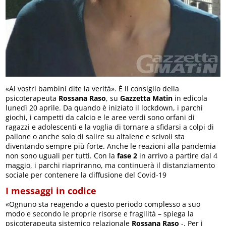
«Ai vostri bambini dite la verità». È il consiglio della
psicoterapeuta
Rossana Raso
, su
Gazzetta Matin
in edicola
lunedì 20 aprile. Da quando è iniziato il lockdown, i parchi
giochi, i campetti da calcio e le aree verdi sono orfani di
ragazzi e adolescenti e la voglia di tornare a sfidarsi a colpi di
pallone o anche solo di salire su altalene e scivoli sta
diventando sempre più forte. Anche le reazioni alla pandemia
non sono uguali per tutti. Con la
fase 2
in arrivo a partire dal 4
maggio, i parchi riapriranno, ma continuerà il distanziamento
sociale per contenere la diffusione del Covid-19
I messaggi in codice
«Ognuno sta reagendo a questo periodo complesso a suo
modo e secondo le proprie risorse e fragilità – spiega la
psicoterapeuta sistemico relazionale
Rossana Raso
-. Per i