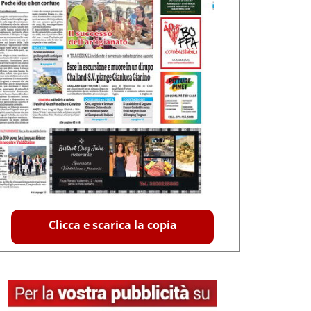
Clicca e scarica la copia