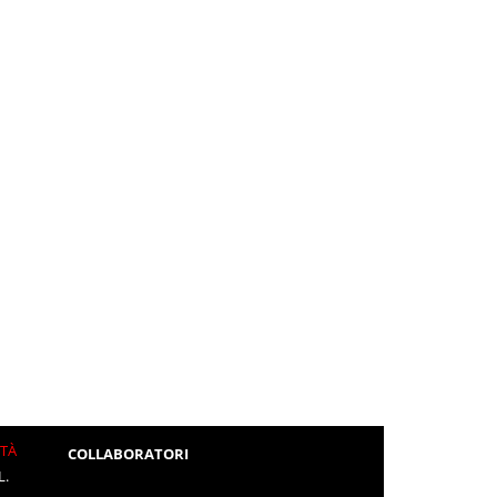
ITÀ
COLLABORATORI
L.