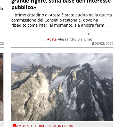
grande rigore, sulla base dell’interesse
pubblico»
la
Il primo cittadino di Aosta è stato audito nella quarta
commissione del Consiglio regionale, dove ha
ribadito come l'iter, al momento, sia ancora ferm...
di
Aosta
Alessandro Bianchet
026
il 06/08/2026
AMBIENTE
,
GHIACCIAI
,
MONTAGNA