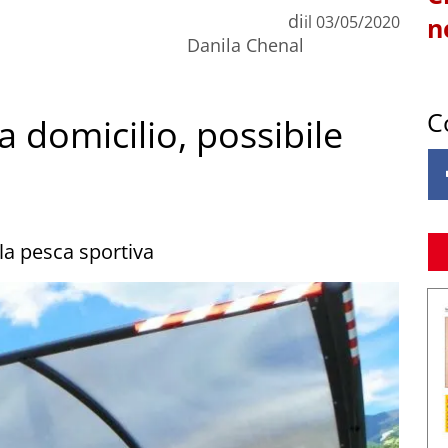
di
il
03/05/2020
n
Danila Chenal
C
a domicilio, possibile
lla pesca sportiva