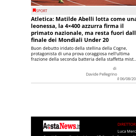
SPORT
Atletica: Matilde Abelli lotta come un
leonessa, la 4×400 azzurra firma il
primato nazionale, ma resta fuori dal
finale dei Mondiali Under 20
Buon debutto iridato della stellina della Cogne,
protagonista di una prova coraggiosa nell'ultima
frazione della seconda batteria della staffetta mist..
di
Davide Pellegrino
il 06/08/2
DIRETTOR
Luca Merc