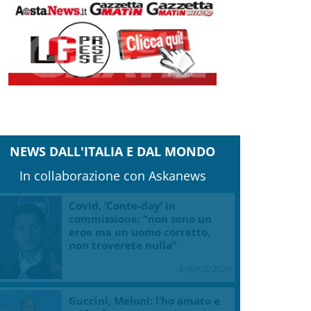
NEWS DALL'ITALIA E DAL MONDO
In collaborazione con Askanews
Covid, ‘Conte-day’ in
commissione: “non sono un
eroe ma un uomo corretto,
non troverete nulla”
il 06/08/2026
Guccini, Meloni: l’ho amato e