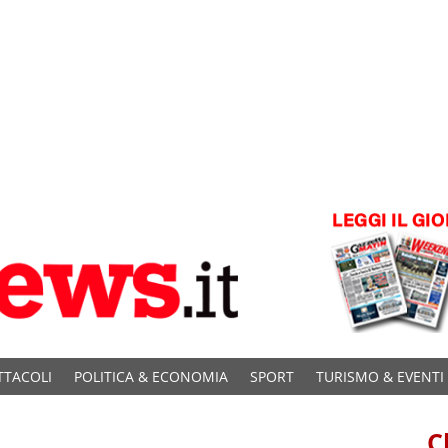
TTACOLI
POLITICA & ECONOMIA
SPORT
TURISMO & EVENTI
C