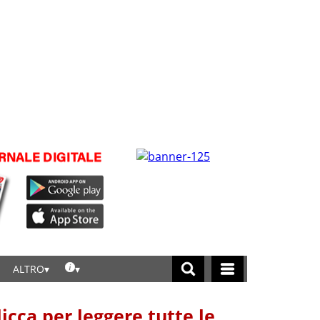
ALTRO
licca per leggere tutte le