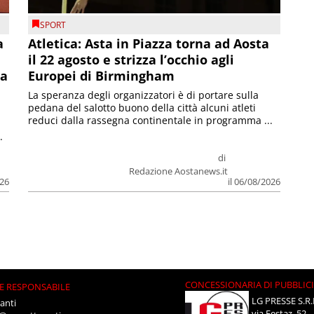
SPORT
a
Atletica: Asta in Piazza torna ad Aosta
il 22 agosto e strizza l’occhio agli
la
Europei di Birmingham
La speranza degli organizzatori è di portare sulla
pedana del salotto buono della città alcuni atleti
reduci dalla rassegna continentale in programma ...
.
di
Redazione Aostanews.it
026
il 06/08/2026
CONCESSIONARIA DI PUBBLIC
E RESPONSABILE
LG PRESSE S.R.
anti
via Festaz, 52