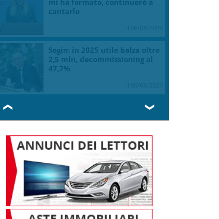
mi ha formato, continuerò a
cantarlo
il 06/08/2026
Sogin: in 2025 utile balza oltre
2,5 mln, decommissioning al
47,7%
il 06/08/2026
❮
❯