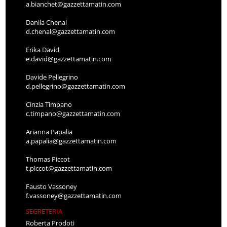
a.bianchet@gazzettamatin.com
Danila Chenal
d.chenal@gazzettamatin.com
Erika David
e.david@gazzettamatin.com
Davide Pellegrino
d.pellegrino@gazzettamatin.com
Cinzia Timpano
c.timpano@gazzettamatin.com
Arianna Papalia
a.papalia@gazzettamatin.com
Thomas Piccot
t.piccot@gazzettamatin.com
Fausto Vassoney
f.vassoney@gazzettamatin.com
SEGRETERIA
Roberta Prodoti