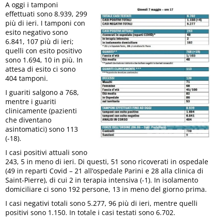
A oggi i tamponi
effettuati sono 8.939, 299
più di ieri. I tamponi con
esito negativo sono
6.841, 107 più di ieri;
quelli con esito positivo
sono 1.694, 10 in più. In
attesa di esito ci sono
404 tamponi.
I guariti salgono a 768,
mentre i guariti
clinicamente (pazienti
che diventano
asintomatici) sono 113
(-18).
I casi positivi attuali sono
243, 5 in meno di ieri. Di questi, 51 sono ricoverati in ospedale
(49 in reparti Covid – 21 all’ospedale Parini e 28 alla clinica di
Saint-Pierre), di cui 2 in terapia intensiva (-1). In isolamento
domiciliare ci sono 192 persone, 13 in meno del giorno prima.
I casi negativi totali sono 5.277, 96 più di ieri, mentre quelli
positivi sono 1.150. In totale i casi testati sono 6.702.