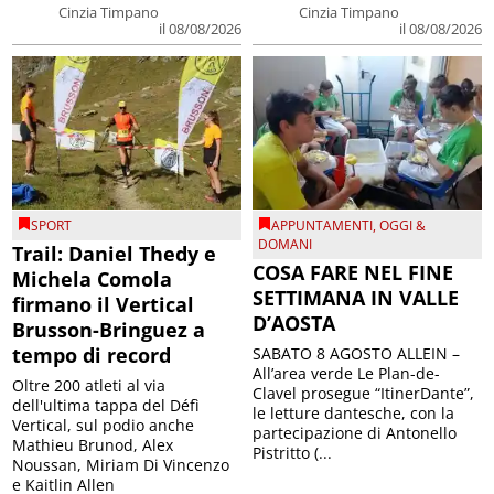
Cinzia Timpano
Cinzia Timpano
il 08/08/2026
il 08/08/2026
SPORT
APPUNTAMENTI
,
OGGI &
DOMANI
Trail: Daniel Thedy e
COSA FARE NEL FINE
Michela Comola
SETTIMANA IN VALLE
firmano il Vertical
D’AOSTA
Brusson-Bringuez a
tempo di record
SABATO 8 AGOSTO ALLEIN –
All’area verde Le Plan-de-
Oltre 200 atleti al via
Clavel prosegue “ItinerDante”,
dell'ultima tappa del Défì
le letture dantesche, con la
Vertical, sul podio anche
partecipazione di Antonello
Mathieu Brunod, Alex
Pistritto (...
Noussan, Miriam Di Vincenzo
e Kaitlin Allen