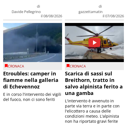
di
di
Davide Pellegrino
gazzettamatin
il 08/08/2026
il 07/08/2026
CRONACA
CRONACA
Etroubles: camper in
Scarica di sassi sul
fiamme nella galleria
Breithorn, tratto in
di Echevennoz
salvo alpinista ferito a
una gamba
E in corso l'intervento dei vigili
del fuoco, non ci sono feriti
L'intervento è avvenuto in
parte via terra e in parte con
l'elicottero a causa delle
condizioni meteo. L'alpinista
non ha riportato gravi ferite