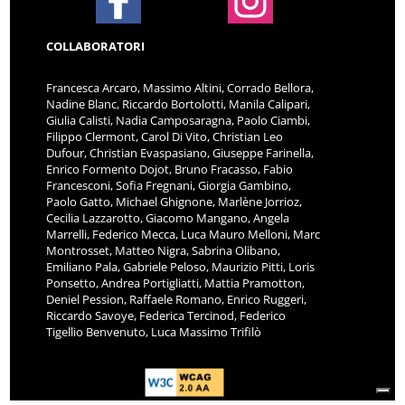
COLLABORATORI
Francesca Arcaro, Massimo Altini, Corrado Bellora,
Nadine Blanc, Riccardo Bortolotti, Manila Calipari,
Giulia Calisti, Nadia Camposaragna, Paolo Ciambi,
Filippo Clermont, Carol Di Vito, Christian Leo
Dufour, Christian Evaspasiano, Giuseppe Farinella,
Enrico Formento Dojot, Bruno Fracasso, Fabio
Francesconi, Sofia Fregnani, Giorgia Gambino,
Paolo Gatto, Michael Ghignone, Marlène Jorrioz,
Cecilia Lazzarotto, Giacomo Mangano, Angela
Marrelli, Federico Mecca, Luca Mauro Melloni, Marc
Montrosset, Matteo Nigra, Sabrina Olibano,
Emiliano Pala, Gabriele Peloso, Maurizio Pitti, Loris
Ponsetto, Andrea Portigliatti, Mattia Pramotton,
Deniel Pession, Raffaele Romano, Enrico Ruggeri,
Riccardo Savoye, Federica Tercinod, Federico
Tigellio Benvenuto, Luca Massimo Trifilò